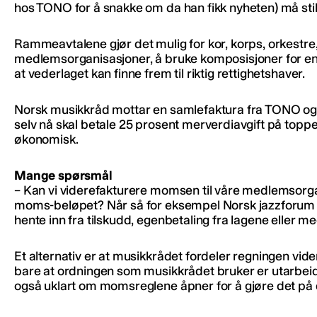
hos TONO for å snakke om da han fikk nyheten) må stille
Rammeavtalene gjør det mulig for kor, korps, orkestre
medlemsorganisasjoner, å bruke komposisjoner for en r
at vederlaget kan finne frem til riktig rettighetshaver.
Norsk musikkråd mottar en samlefaktura fra TONO og f
selv nå skal betale 25 prosent merverdiavgift på top
økonomisk.
Mange spørsmål
– Kan vi viderefakturere momsen til våre medlemsorgan
moms-beløpet? Når så for eksempel Norsk jazzforum få
hente inn fra tilskudd, egenbetaling fra lagene eller
Et alternativ er at musikkrådet fordeler regningen 
bare at ordningen som musikkrådet bruker er utarbeid
også uklart om momsreglene åpner for å gjøre det på