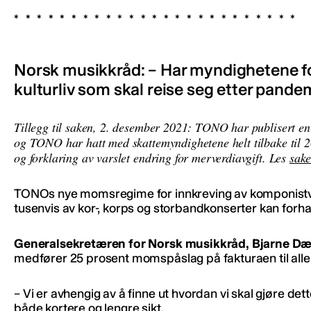
Norsk musikkråd: – Har myndighetene fo
kulturliv som skal reise seg etter pande
Tillegg til saken, 2. desember 2021: TONO har publisert
og TONO har hatt med skattemyndighetene helt tilbake til
og forklaring av varslet endring for merverdiavgift. Les
sake
TONOs nye momsregime for innkreving av komponistv
tusenvis av kor-, korps og storbandkonserter kan forha
Generalsekretæren for Norsk musikkråd, Bjarne Dæ
medfører 25 prosent momspåslag på fakturaen til alle
– Vi er avhengig av å finne ut hvordan vi skal gjøre de
både kortere og lengre sikt.