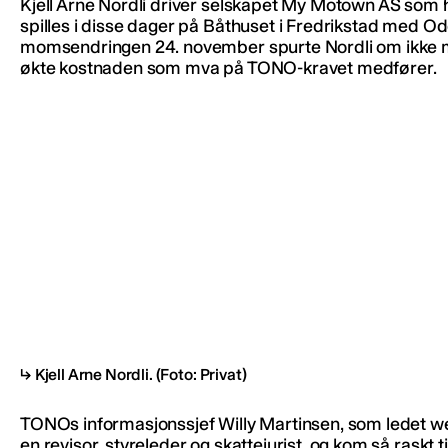
Kjell Arne Nordli driver selskapet My Motown AS som 
spilles i disse dager på Båthuset i Fredrikstad med
momsendringen 24. november spurte Nordli om ikke mom
økte kostnaden som mva på TONO-kravet medfører.
Kjell Arne Nordli.
(Foto: Privat)
TONOs informasjonssjef Willy Martinsen, som ledet webi
en revisor, styreleder og skattejurist, og kom så rask