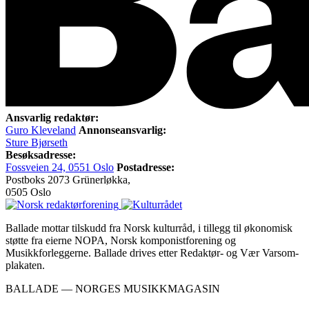
Ansvarlig redaktør:
Guro Kleveland
Annonseansvarlig:
Sture Bjørseth
Besøksadresse:
Fossveien 24, 0551 Oslo
Postadresse:
Postboks 2073 Grünerløkka,
0505 Oslo
Ballade mottar tilskudd fra Norsk kulturråd, i tillegg til økonomisk
støtte fra eierne NOPA, Norsk komponistforening og
Musikkforleggerne. Ballade drives etter Redaktør- og Vær Varsom-
plakaten.
BALLADE — NORGES MUSIKKMAGASIN