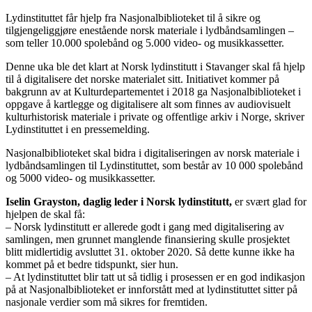
Lydinstituttet får hjelp fra Nasjonalbiblioteket til å sikre og
tilgjengeliggjøre enestående norsk materiale i lydbåndsamlingen –
som teller 10.000 spolebånd og 5.000 video- og musikkassetter.
Denne uka ble det klart at Norsk lydinstitutt i Stavanger skal få hjelp
til å digitalisere det norske materialet sitt. Initiativet kommer på
bakgrunn av at Kulturdepartementet i 2018 ga Nasjonalbiblioteket i
oppgave å kartlegge og digitalisere alt som finnes av audiovisuelt
kulturhistorisk materiale i private og offentlige arkiv i Norge, skriver
Lydinstituttet i en pressemelding.
Nasjonalbiblioteket skal bidra i digitaliseringen av norsk materiale i
lydbåndsamlingen til Lydinstituttet, som består av 10 000 spolebånd
og 5000 video- og musikkassetter.
Iselin Grayston, daglig leder i Norsk lydinstitutt,
er svært glad for
hjelpen de skal få:
– Norsk lydinstitutt er allerede godt i gang med digitalisering av
samlingen, men grunnet manglende finansiering skulle prosjektet
blitt midlertidig avsluttet 31. oktober 2020. Så dette kunne ikke ha
kommet på et bedre tidspunkt, sier hun.
– At lydinstituttet blir tatt ut så tidlig i prosessen er en god indikasjon
på at Nasjonalbiblioteket er innforstått med at lydinstituttet sitter på
nasjonale verdier som må sikres for fremtiden.