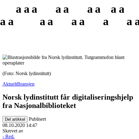
a
a
a
a
a
a
a
a
a
a
a
a
a
a
a
a
a
(Foto: Norsk lydinstitutt)
Aktuelt
Bransjen
Norsk lydinstitutt får digitaliseringshjelp
fra Nasjonalbiblioteket
Publisert
Del artikkel
08.10.2020 14:47
Skrevet av
- Red.