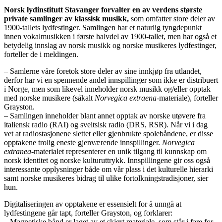
Norsk lydinstitutt Stavanger forvalter en av verdens største
private samlinger av klassisk musikk,
som omfatter store deler av
1900-tallets lydfestinger. Samlingen har et naturlig tyngdepunkt
innen vokalmusikken i første halvdel av 1900-tallet, men har også et
betydelig innslag av norsk musikk og norske musikeres lydfestinger,
forteller de i meldingen.
– Samlerne våre foretok store deler av sine innkjøp fra utlandet,
derfor har vi en spennende andel innspillinger som ikke er distribuert
i Norge, men som likevel inneholder norsk musikk og/eller opptak
med norske musikere (såkalt
Norvegica extraena
-materiale), forteller
Grayston.
– Samlingen inneholder blant annet opptak av norske utøvere fra
italiensk radio (RAI) og sveitsisk radio (DRS, RSR). Når vi i dag
vet at radiostasjonene slettet eller gjenbrukte spolebåndene, er disse
opptakene trolig eneste gjenværende innspillinger.
Norvegica
extranea
-materialet representerer en unik tilgang til kunnskap om
norsk identitet og norske kulturuttrykk. Innspillingene gir oss også
interessante opplysninger både om vår plass i det kulturelle hierarki
samt norske musikeres bidrag til ulike fortolkningstradisjoner, sier
hun.
Digitaliseringen av opptakene er essensielt for å unngå at
lydfestingene går tapt, forteller Grayston, og forklarer:
– Magnetiske bånd er laget av et skjørt materiale, som står i fare for