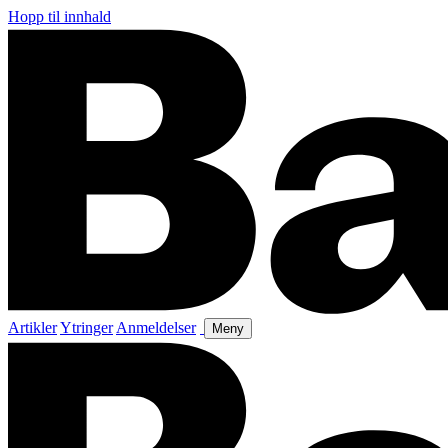
Hopp til innhald
Artikler
Ytringer
Anmeldelser
Meny