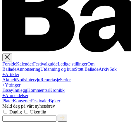
Forside
Kalender
Festivalguide
Ledige stillinger
Om
Ballade
Annonsering
Utdanning og kurs
Støtt Ballade
Arkiv
Søk
+
Artikler
Aktuelt
Notis
Intervju
Reportasje
Serier
+
Ytringer
Essay
Innlegg
Kommentar
Kronikk
+
Anmeldelser
Plater
Konserter
Festivaler
Bøker
Meld deg på vårt nyhetsbrev
Daglig
Ukentlig