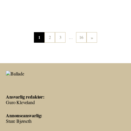
»
1
2
3
…
16
Ansvarlig redaktør:
Guro Kleveland
Annonseansvarlig:
Sture Bjørseth