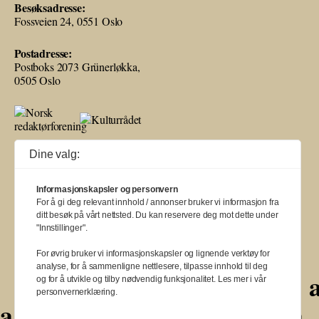
Besøksadresse:
Fossveien 24, 0551 Oslo
Postadresse:
Postboks 2073 Grünerløkka,
0505 Oslo
Ballade mottar tilskudd fra Norsk kulturråd, i tillegg til økonomisk støtte
Dine valg:
fra eierne NOPA, Norsk komponistforening og Musikkforleggerne.
Ballade drives etter Redaktør- og Vær Varsom-plakaten.
Informasjonskapsler og personvern
BALLADE — NORGES MUSIKKMAGASIN
For å gi deg relevant innhold / annonser bruker vi informasjon fra
ditt besøk på vårt nettsted. Du kan reservere deg mot dette under
"Innstillinger".
For øvrig bruker vi informasjonskapsler og lignende verktøy for
analyse, for å sammenligne nettlesere, tilpasse innhold til deg
a
a
a
a
a
a
a
a
a
a
og for å utvikle og tilby nødvendig funksjonalitet. Les mer i vår
personvernerklæring.
a
a
a
a
a
a
a