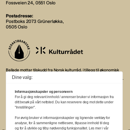
Fossveien 24, 0551 Oslo
Postadresse:
Postboks 2073 Grünerløkka,
0505 Oslo
Ballade mottar tilskudd fra Norsk kulturråd, i tillegg til økonomisk
støtte fra eierne NOPA, Norsk komponistforening og
Dine valg:
Musikkforleggerne. Ballade drives etter Redaktør- og Vær Varsom-
plakaten.
Informasjonskapsler og personvern
BALLADE — NORGES MUSIKKMAGASIN
For å gi deg relevant innhold / annonser bruker vi informasjon fra
ditt besøk på vårt nettsted. Du kan reservere deg mot dette under
"Innstillinger".
For øvrig bruker vi informasjonskapsler og lignende verktøy for
analyse, for å sammenligne nettlesere, tilpasse innhold til deg
og for å utvikle og tilby nødvendig funksjonalitet. Les mer i vår