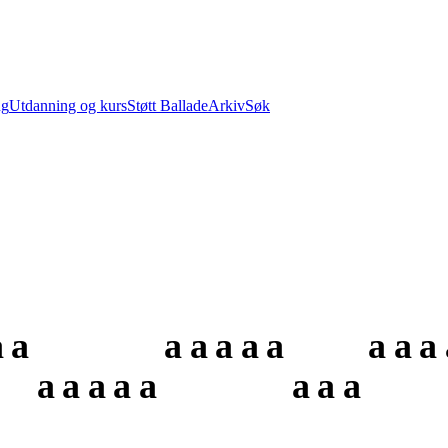
ng
Utdanning og kurs
Støtt Ballade
Arkiv
Søk
a
a
a
a
a
a
a
a
a
a
a
a
a
a
a
a
a
a