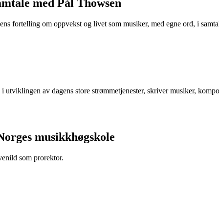
samtale med Pål Thowsen
s fortelling om oppvekst og livet som musiker, med egne ord, i samta
 utviklingen av dagens store strømmetjenester, skriver musiker, kompon
 Norges musikkhøgskole
venild som prorektor.