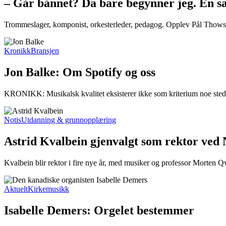
– Går bånnet? Da bare begynner jeg. En 
Trommeslager, komponist, orkesterleder, pedagog. Opplev Pål Thowsen
Kronikk
Bransjen
Jon Balke: Om Spotify og oss
KRONIKK: Musikalsk kvalitet eksisterer ikke som kriterium noe sted i
Notis
Utdanning & grunnopplæring
Astrid Kvalbein gjenvalgt som rektor ved
Kvalbein blir rektor i fire nye år, med musiker og professor Morten Q
Aktuelt
Kirkemusikk
Isabelle Demers: Orgelet bestemmer