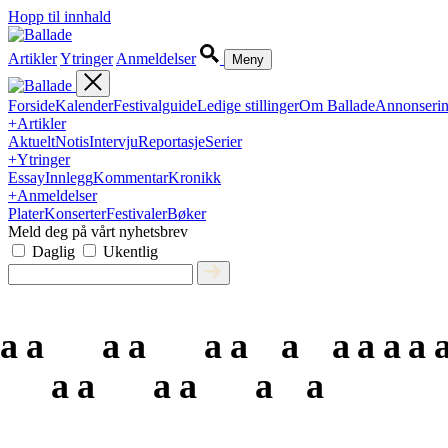
Hopp til innhald
Artikler
Ytringer
Anmeldelser
Meny
Forside
Kalender
Festivalguide
Ledige stillinger
Om Ballade
Annonseri
+
Artikler
Aktuelt
Notis
Intervju
Reportasje
Serier
+
Ytringer
Essay
Innlegg
Kommentar
Kronikk
+
Anmeldelser
Plater
Konserter
Festivaler
Bøker
Meld deg på vårt nyhetsbrev
Daglig
Ukentlig
a
a
a
a
a
a
a
a
a
a
a
a
a
a
a
a
a