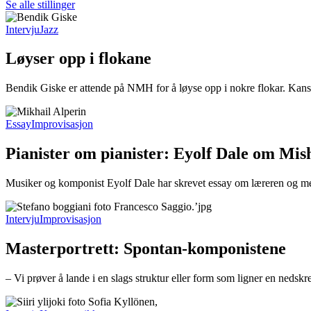
Se alle stillinger
Intervju
Jazz
Løyser opp i flokane
Bendik Giske er attende på NMH for å løyse opp i nokre flokar. Kanskj
Essay
Improvisasjon
Pianister om pianister: Eyolf Dale om Mis
Musiker og komponist Eyolf Dale har skrevet essay om læreren og mes
Intervju
Improvisasjon
Masterportrett: Spontan-komponistene
– Vi prøver å lande i en slags struktur eller form som ligner en nedskre