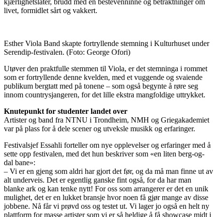
kjærlighetslåter, brudd med en bestevenninne og betraktninger om
livet, formidlet sårt og vakkert.
Esther Viola Band skapte fortryllende stemning i Kulturhuset under
Serendip-festivalen.
(Foto: George Ofori)
Utøver den praktfulle stemmen til Viola, er det stemninga i rommet
som er fortryllende denne kvelden, med et vuggende og svaiende
publikum bergtatt med på tonene – som også begynte å røre seg
innom countrysjangeren, for det lille ekstra mangfoldige uttrykket.
Knutepunkt for studenter landet over
Artister og band fra NTNU i Trondheim, NMH og Griegakademiet
var på plass for å dele scener og utveksle musikk og erfaringer.
Festivalsjef Essahli forteller om nye opplevelser og erfaringer med å
sette opp festivalen, med det hun beskriver som «en liten berg-og-
dal bane»:
– Vi er en gjeng som aldri har gjort det før, og da må man finne ut av
alt underveis. Det er egentlig ganske fint også, for da har man
blanke ark og kan tenke nytt! For oss som arrangerer er det en unik
mulighet, det er en lukket bransje hvor noen få gjør mange av disse
jobbene. Nå får vi prøvd oss og testet ut. Vi lager jo også en helt ny
plattform for masse artister som vi er så heldige å få showcase midt i