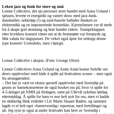
Leken jazz og funk for store og små
Lemur Collective, det sju personer store bandet med Anna Ueland i
spissen, leverte et energirikt og variert show med jazz-funk-
dansbarhet, sekkeløp (!) og soul-baserte ballader flankert av
elektronikk og en imponerende hornrekke. Kjernefansen var til stede
for å skape god stemning og heie bandet videre. Trampeklappen
etter kveldens konsert vitnet om at de fremmøtte var fornøyde og
fikk valuta for dagspasset. De virket også åpne for nettopp denne
type konsert: Uortodoks, men i høygir.
Lemur Collective i aksjon.
(Foto: George Ofori)
Lemur Collectives Anna Ueland og Anita Antal kunne fortelle om
deres opplevelser med både å spille på festivalens scener – men også
fra arrangørsiden:
– Det har jo vært en ekstra spesiell opplevelse med Serendip på
grunn av barnekonsertene de også booket oss på, hvor vi spilte for
4-5-åringer på NMH på fredagen, samt på Ullevål sykehus lørdag
ettermiddag. Å spille for barn er noe helt nytt for oss, men vi hadde
en skikkelig flink veileder i Liv Marie Skaare Baden, og sammen
lagde vi et helt eget «barnevennlig» repertoar, med fortellinger og
alt. Jeg syns jo også at andre festivaler kan lære av Serendip i