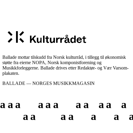
Ballade mottar tilskudd fra Norsk kulturråd, i tillegg til økonomisk
støtte fra eierne NOPA, Norsk komponistforening og
Musikkforleggerne. Ballade drives etter Redaktør- og Vær Varsom-
plakaten.
BALLADE — NORGES MUSIKKMAGASIN
a
a
a
a
a
a
a
a
a
a
a
a
a
a
a
a
a