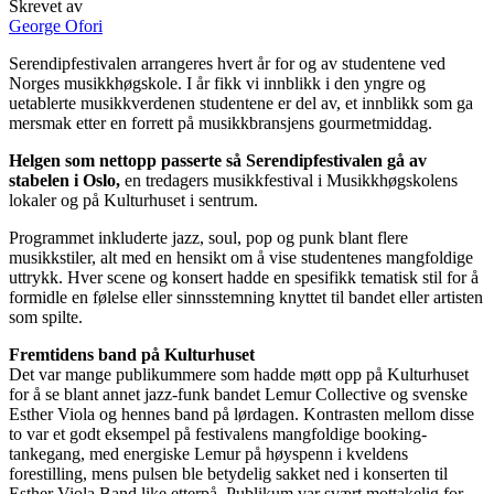
Skrevet av
George Ofori
Serendipfestivalen arrangeres hvert år for og av studentene ved
Norges musikkhøgskole. I år fikk vi innblikk i den yngre og
uetablerte musikkverdenen studentene er del av, et innblikk som ga
mersmak etter en forrett på musikkbransjens gourmetmiddag.
Helgen som nettopp passerte så Serendipfestivalen gå av
stabelen i Oslo,
en tredagers musikkfestival i Musikkhøgskolens
lokaler og på Kulturhuset i sentrum.
Programmet inkluderte jazz, soul, pop og punk blant flere
musikkstiler, alt med en hensikt om å vise studentenes mangfoldige
uttrykk. Hver scene og konsert hadde en spesifikk tematisk stil for å
formidle en følelse eller sinnsstemning knyttet til bandet eller artisten
som spilte.
Fremtidens band på Kulturhuset
Det var mange publikummere som hadde møtt opp på Kulturhuset
for å se blant annet jazz-funk bandet Lemur Collective og svenske
Esther Viola og hennes band på lørdagen. Kontrasten mellom disse
to var et godt eksempel på festivalens mangfoldige booking-
tankegang, med energiske Lemur på høyspenn i kveldens
forestilling, mens pulsen ble betydelig sakket ned i konserten til
Esther Viola Band like etterpå. Publikum var svært mottakelig for