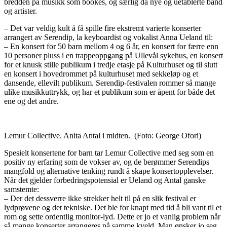
bredden på musikk som bookes, og særlig da nye og uetablerte band
og artister.
– Det var veldig kult å få spille fire ekstremt varierte konserter
arrangert av Serendip, la keyboardist og vokalist Anna Ueland til:
– En konsert for 50 barn mellom 4 og 6 år, en konsert for færre enn
10 personer pluss i en trappeoppgang på Ullevål sykehus, en konsert
for et knusk stille publikum i tredje etasje på Kulturhuset og til slutt
en konsert i hovedrommet på kulturhuset med sekkeløp og et
dansende, ellevilt publikum. Serendip-festivalen rommer så mange
ulike musikkuttrykk, og har et publikum som er åpent for både det
ene og det andre.
Lemur Collective. Anita Antal i midten.
(Foto: George Ofori)
Spesielt konsertene for barn tar Lemur Collective med seg som en
positiv ny erfaring som de vokser av, og de berømmer Serendips
mangfold og alternative tenking rundt å skape konsertopplevelser.
Når det gjelder forbedringspotensial er Ueland og Antal ganske
samstemte:
– Der det dessverre ikke strekker helt til på en slik festival er
lydprøvene og det tekniske. Det ble for knapt med tid å bli vant til et
rom og sette ordentlig monitor-lyd. Dette er jo et vanlig problem når
så mange konserter arrangeres på samme kveld. Man ønsker jo seg