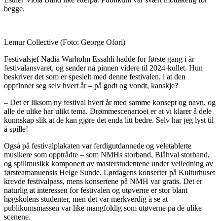
begge.
Lemur Collective
(Foto: George Ofori)
Festivalsjef Nadia Warholm Essahli hadde for første gang i år
festivalansvaret, og sender nå pinnen videre til 2024-kullet. Hun
beskriver det som er spesielt med denne festivalen, i at den
oppfinner seg selv hvert år – på godt og vondt, kanskje?
– Det er liksom ny festival hvert år med samme konsept og navn, og
alle de ulike har ulikt tema. Drømmescenarioet er at vi klarer å dele
kunnskap slik at de kan gjøre det enda litt bedre. Selv har jeg lyst til
å spille!
Også på festivalplakaten var ferdigutdannede og veletablerte
musikere som opptrådte – som NMHs storband, Blåhval storband,
og spillmusikk komponert av masterstudentene under veiledning av
førsteamanuensis Helge Sunde. Lørdagens konserter på Kulturhuset
krevde festivalpass, mens konsertene på NMH var gratis. Det er
naturlig at interessen for festivalen og utøverne er stor blant
høgskolens studenter, men det var merkverdig å se at
publikumsmassen var like mangfoldig som utøverne på de ulike
scenene.