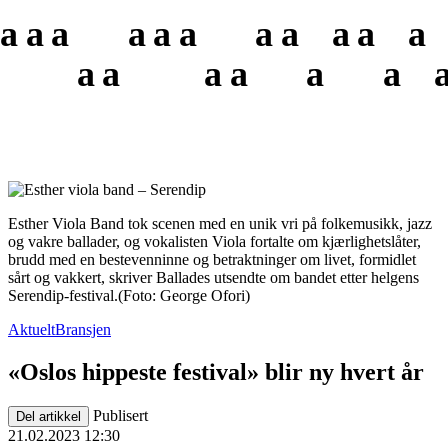
a
a
a
a
a
a
a
a
a
a
a
a
a
a
a
a
a
Esther Viola Band tok scenen med en unik vri på folkemusikk, jazz
og vakre ballader, og vokalisten Viola fortalte om kjærlighetslåter,
brudd med en bestevenninne og betraktninger om livet, formidlet
sårt og vakkert, skriver Ballades utsendte om bandet etter helgens
Serendip-festival.
(Foto: George Ofori)
Aktuelt
Bransjen
«Oslos hippeste festival» blir ny hvert år
Publisert
Del artikkel
21.02.2023 12:30