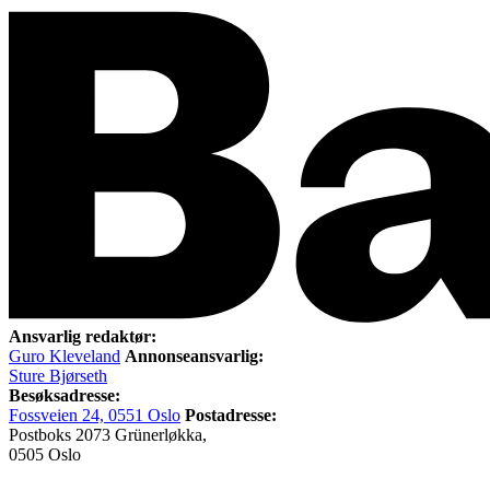
Ansvarlig redaktør:
Guro Kleveland
Annonseansvarlig:
Sture Bjørseth
Besøksadresse:
Fossveien 24, 0551 Oslo
Postadresse:
Postboks 2073 Grünerløkka,
0505 Oslo