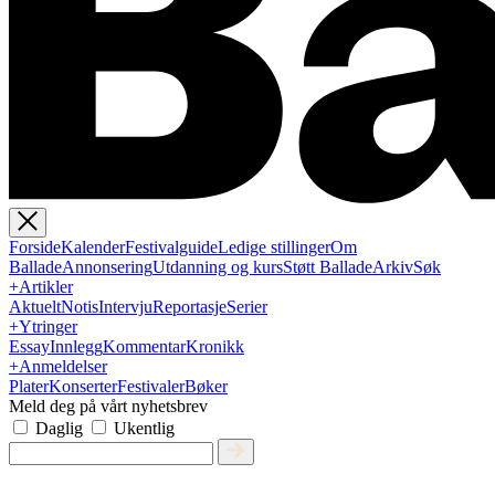
Forside
Kalender
Festivalguide
Ledige stillinger
Om
Ballade
Annonsering
Utdanning og kurs
Støtt Ballade
Arkiv
Søk
+
Artikler
Aktuelt
Notis
Intervju
Reportasje
Serier
+
Ytringer
Essay
Innlegg
Kommentar
Kronikk
+
Anmeldelser
Plater
Konserter
Festivaler
Bøker
Meld deg på vårt nyhetsbrev
Daglig
Ukentlig