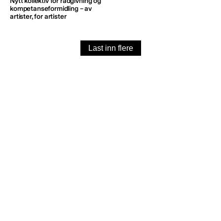
Nytt kollektiv for rådgivning og
kompetanseformidling – av
artister, for artister
Last inn flere