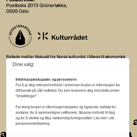
Postboks 2073 Grünerløkka,
0505 Oslo
Ballade mottar tilskudd fra Norsk kulturråd, i tillegg til økonomisk
støtte fra eierne NOPA, Norsk komponistforening og
Dine valg:
Musikkforleggerne. Ballade drives etter Redaktør- og Vær Varsom-
plakaten.
Informasjonskapsler og personvern
BALLADE — NORGES MUSIKKMAGASIN
For å gi deg relevant innhold / annonser bruker vi informasjon fra
ditt besøk på vårt nettsted. Du kan reservere deg mot dette under
"Innstillinger".
For øvrig bruker vi informasjonskapsler og lignende verktøy for
analyse, for å sammenligne nettlesere, tilpasse innhold til deg
a
a
a
a
a
a
a
a
og for å utvikle og tilby nødvendig funksjonalitet. Les mer i vår
personvernerklæring.
a
a
a
a
a
a
a
a
a