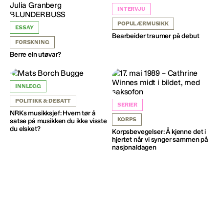
INTERVJU
POPULÆRMUSIKK
ESSAY
Bearbeider traumer på debut
FORSKNING
Berre ein utøvar?
INNLEGG
POLITIKK & DEBATT
SERIER
NRKs musikksjef: Hvem tør å
KORPS
satse på musikken du ikke visste
du elsket?
Korpsbevegelser: Å kjenne det i
hjertet når vi synger sammen på
nasjonaldagen