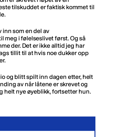
ste tilskuddet er faktisk kommet til
de.
v inn som en del av
meg i følelseslivet først. Og så
me der. Det er ikke alltid jeg har
s tillit til at hvis noe dukker opp
er.
 og blitt spilt inn dagen etter, helt
nding av når låtene er skrevet og
 helt nye øyeblikk, fortsetter hun.