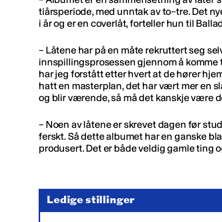
tiårsperiode, med unntak av to–tre. Det nye
i år og er en coverlåt, forteller hun til Balla
–
Låtene har på en måte rekruttert seg sel
innspillingsprosessen gjennom å komme til 
har jeg forstått etter hvert at de hører hjem
hatt en masterplan, det har vært mer en slag
og blir værende, så må det kanskje være d
–
Noen av låtene er skrevet dagen før studio
ferskt. Så dette albumet har en ganske bla
produsert. Det er både veldig gamle ting og
Ledige stillinger