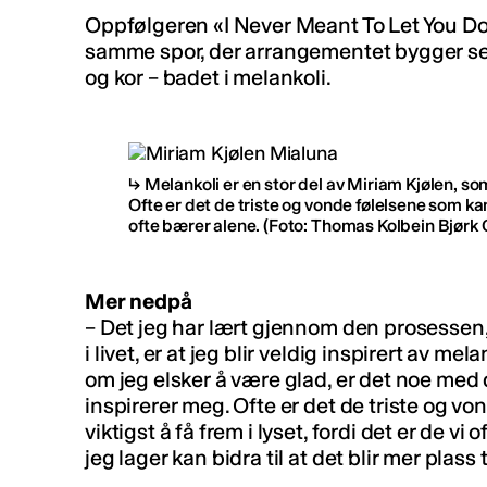
Oppfølgeren «
I Never Meant To Let You 
samme spor, der arrangementet bygger se
og kor – badet i melankoli.
Melankoli er en stor del av
Miriam Kjølen, som
Ofte er det de triste og vonde følelsene som kansk
ofte bærer alene.
(Foto: Thomas Kolbein Bjørk O
Mer nedpå
–
Det jeg har lært gjennom den prosesse
i livet, er at jeg blir veldig inspirert av mel
om jeg elsker å være glad, er det noe med
inspirerer meg. Ofte er det de triste og v
viktigst å få frem i lyset, fordi det er de vi
jeg lager kan bidra til at det blir mer plass t