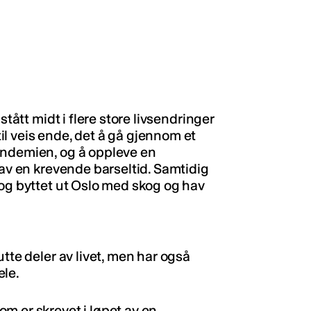
stått midt i flere store livsendringer
l veis ende, det å gå gjennom et
andemien, og å oppleve en
 av en krevende barseltid. Samtidig
 og byttet ut Oslo med skog og hav
tte deler av livet, men har også
ele.
m er skrevet i løpet av en