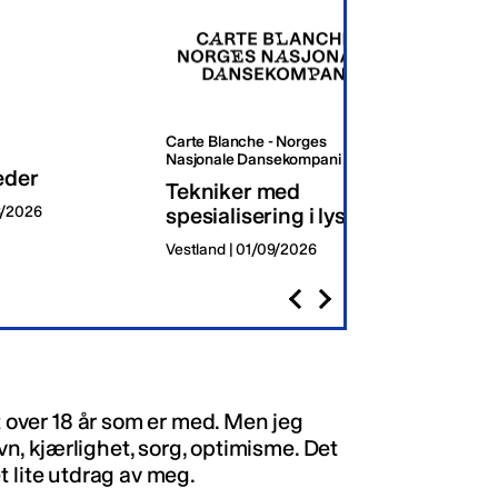
Carte Blanche - Norges
Oslo K
Nasjonale Dansekompani
eder
Dagli
Tekniker med
8/2026
spesialisering i lys
Oslo | 
Vestland | 01/09/2026
t over 18 år som er med. Men jeg
avn, kjærlighet, sorg, optimisme. Det
 et lite utdrag av meg.