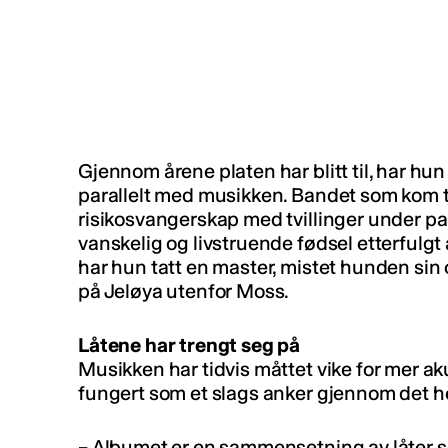
Gjennom årene platen har blitt til, har hun 
parallelt med musikken. Bandet som kom ti
risikosvangerskap med tvillinger under p
vanskelig og livstruende fødsel etterfulgt
har hun tatt en master, mistet hunden sin
på Jeløya utenfor Moss.
Låtene har trengt seg på
Musikken har tidvis måttet vike for mer aku
fungert som et slags anker gjennom det h
–
Albumet er en sammensetning av låter so