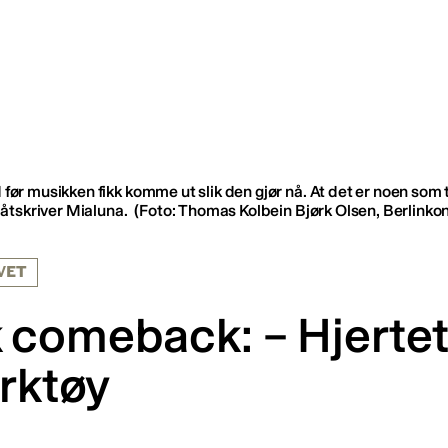
d før musikken fikk komme ut slik den gjør nå. At det er noen som
 låtskriver Mialuna.
(Foto: Thomas Kolbein Bjørk Olsen, Berlinkon
VET
comeback: – Hjertet 
erktøy