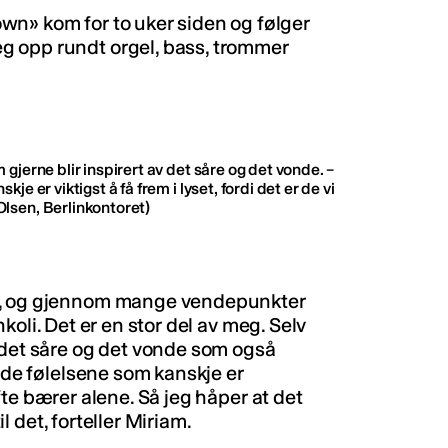
Down»
kom for to uker siden og følger
g opp rundt orgel, bass, trommer
 gjerne blir inspirert av det såre og det vonde. –
je er viktigst å få frem i lyset, fordi det er de vi
lsen, Berlinkontoret)
n, og gjennom mange vendepunkter
ankoli. Det er en stor del av meg. Selv
 det såre og det vonde som også
onde følelsene som kanskje er
 ofte bærer alene. Så jeg håper at det
il det, forteller Miriam.