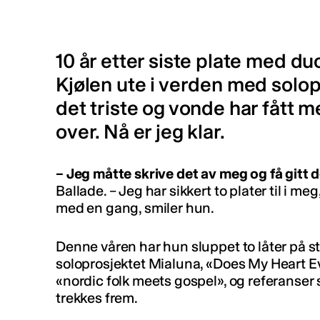
10 år etter siste plate med 
Kjølen ute i verden med solop
det triste og vonde har fått m
over. Nå er jeg klar.
–
Jeg måtte skrive det av meg og få gitt d
Ballade.
–
Jeg har sikkert to plater til i meg,
med en gang, smiler hun.
Denne våren har hun sluppet to låter på 
soloprosjektet Mialuna, «
Does My Heart 
«nordic folk meets gospel», og referanse
trekkes frem.