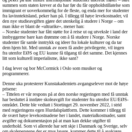
summen som staten krever at du har før du får oppholdstillatelse som
immigrant er uoverkommelig for de fleste, og enda mer for studenter
fra lavinntektsland, peker han på. I tillegg til høye levekostnader, vil
den nye studieavgiften gjøre det utenkelig å studere i Norge – om
man ikke er blant de «ultrarike», mener han:
– Norske studenter har fått støtte for å reise ut og utveksle i land der
innbyggerne bare kan drømme om å få studere i Norge. Norske
studenter får samle inntrykk og ideer fra lokale kulturer og da tar
dem hjem hit. Med unntak av noen få andre privilegerte, vil ingen
fra utenfor EØS og EU kunne få tilgang til det samme. Det kjennes
litt som kulturell imperialisme, ikke sant?
I dag lever og bor McCormick i Oslo som musiker og
programmerer.
Denne uka protesterer Kunstakademiets avgangselever mot de høye
prisene:
– Tittelen er vår respons på at den norske regjeringen med få unntak
har besluttet å innføre skoleavgift for studenter fra utenfor EU/EØS-
området. Dette ble vedtatt i Stortinget 29. november 2022, i strid
med regjeringens egen Hurdalsplattform. Dette kommer i tillegg til
de svært høye levekostnadene her i landet, materialkostnader, samt
avgifter og dokumentasjon på at man kan dekke utgifter til
underhold. Som vi allerede har sett skje i Danmark og Sverige, selv
om skolepengene der er mye lavere, kommer dette til å avskjære