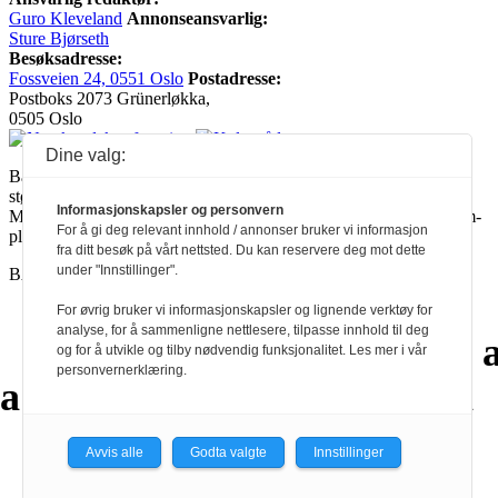
Guro Kleveland
Annonseansvarlig:
Sture Bjørseth
Besøksadresse:
Fossveien 24, 0551 Oslo
Postadresse:
Postboks 2073 Grünerløkka,
0505 Oslo
Dine valg:
Ballade mottar tilskudd fra Norsk kulturråd, i tillegg til økonomisk
støtte fra eierne NOPA, Norsk komponistforening og
Informasjonskapsler og personvern
Musikkforleggerne. Ballade drives etter Redaktør- og Vær Varsom-
For å gi deg relevant innhold / annonser bruker vi informasjon
plakaten.
fra ditt besøk på vårt nettsted. Du kan reservere deg mot dette
under "Innstillinger".
BALLADE — NORGES MUSIKKMAGASIN
For øvrig bruker vi informasjonskapsler og lignende verktøy for
analyse, for å sammenligne nettlesere, tilpasse innhold til deg
a
a
a
a
a
a
a
og for å utvikle og tilby nødvendig funksjonalitet. Les mer i vår
personvernerklæring.
a
a
a
a
a
a
a
a
a
a
Avvis alle
Godta valgte
Innstillinger