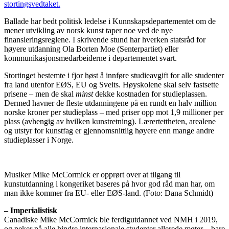
stortingsvedtaket.
Ballade har bedt politisk ledelse i Kunnskapsdepartementet om de
mener utvikling av norsk kunst taper noe ved de nye
finansieringsreglene. I skrivende stund har hverken statsråd for
høyere utdanning Ola Borten Moe (Senterpartiet) eller
kommunikasjonsmedarbeiderne i departementet svart.
Stortinget bestemte i fjor høst å innføre studieavgift for alle studenter
fra land utenfor EØS, EU og Sveits. Høyskolene skal selv fastsette
prisene – men de skal
minst
dekke kostnaden for studieplassen.
Dermed havner de fleste utdanningene på en rundt en halv million
norske kroner per studieplass – med priser opp mot 1,9 millioner per
plass (avhengig av hvilken kunstretning). Lærertettheten, arealene
og utstyr for kunstfag er gjennomsnittlig høyere enn mange andre
studieplasser i Norge.
Musiker Mike McCormick er opprørt over at tilgang til
kunstutdanning i kongeriket baseres på hvor god råd man har, om
man ikke kommer fra EU- eller EØS-land.
(Foto: Dana Schmidt)
– Imperialistisk
Canadiske Mike McCormick ble ferdigutdannet ved NMH i 2019,
og peker på alle hindre internasjonale studenter allerede møter – bare