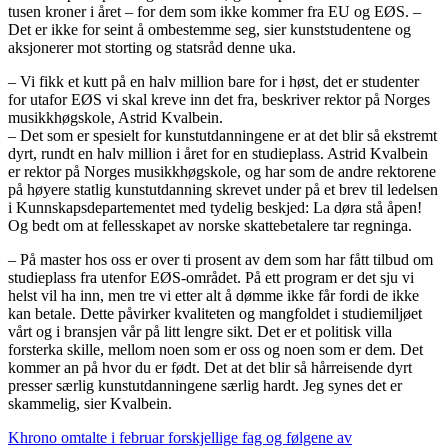
tusen kroner i året – for dem som ikke kommer fra EU og EØS. –
Det er ikke for seint å ombestemme seg, sier kunststudentene og
aksjonerer mot storting og statsråd denne uka.
– Vi fikk et kutt på en halv million bare for i høst, det er studenter
for utafor EØS vi skal kreve inn det fra, beskriver rektor på Norges
musikkhøgskole, Astrid Kvalbein.
– Det som er spesielt for kunstutdanningene er at det blir så ekstremt
dyrt, rundt en halv million i året for en studieplass. Astrid Kvalbein
er rektor på Norges musikkhøgskole, og har som de andre rektorene
på høyere statlig kunstutdanning skrevet under på et brev til ledelsen
i Kunnskapsdepartementet med tydelig beskjed: La døra stå åpen!
Og bedt om at fellesskapet av norske skattebetalere tar regninga.
– På master hos oss er over ti prosent av dem som har fått tilbud om
studieplass fra utenfor EØS-området. På ett program er det sju vi
helst vil ha inn, men tre vi etter alt å dømme ikke får fordi de ikke
kan betale. Dette påvirker kvaliteten og mangfoldet i studiemiljøet
vårt og i bransjen vår på litt lengre sikt. Det er et politisk villa
forsterka skille, mellom noen som er oss og noen som er dem. Det
kommer an på hvor du er født. Det at det blir så hårreisende dyrt
presser særlig kunstutdanningene særlig hardt. Jeg synes det er
skammelig, sier Kvalbein.
Khrono omtalte i februar forskjellige fag og følgene av