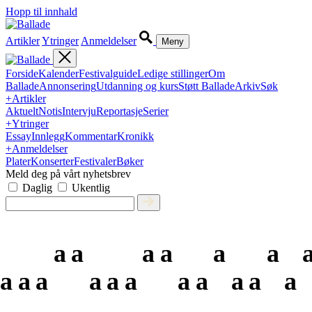
Hopp til innhald
Artikler
Ytringer
Anmeldelser
Meny
Forside
Kalender
Festivalguide
Ledige stillinger
Om
Ballade
Annonsering
Utdanning og kurs
Støtt Ballade
Arkiv
Søk
+
Artikler
Aktuelt
Notis
Intervju
Reportasje
Serier
+
Ytringer
Essay
Innlegg
Kommentar
Kronikk
+
Anmeldelser
Plater
Konserter
Festivaler
Bøker
Meld deg på vårt nyhetsbrev
Daglig
Ukentlig
a
a
a
a
a
a
a
a
a
a
a
a
a
a
a
a
a