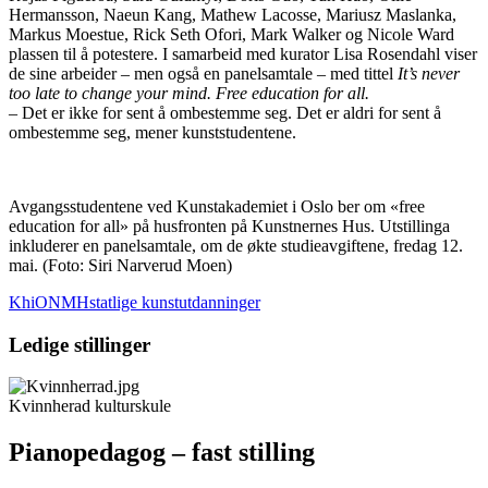
Hermansson, Naeun Kang, Mathew Lacosse, Mariusz Maslanka,
Markus Moestue, Rick Seth Ofori, Mark Walker og Nicole Ward
plassen til å potestere. I samarbeid med kurator Lisa Rosendahl viser
de sine arbeider – men også en panelsamtale – med tittel
It’s never
too late to change your mind. Free education for all.
– Det er ikke for sent å ombestemme seg. Det er aldri for sent å
ombestemme seg, mener kunststudentene.
Avgangsstudentene ved Kunstakademiet i Oslo ber om «free
education for all» på husfronten på Kunstnernes Hus. Utstillinga
inkluderer en panelsamtale, om de økte studieavgiftene, fredag 12.
mai.
(Foto: Siri Narverud Moen)
KhiO
NMH
statlige kunstutdanninger
Ledige stillinger
Kvinnherad kulturskule
Pianopedagog – fast stilling