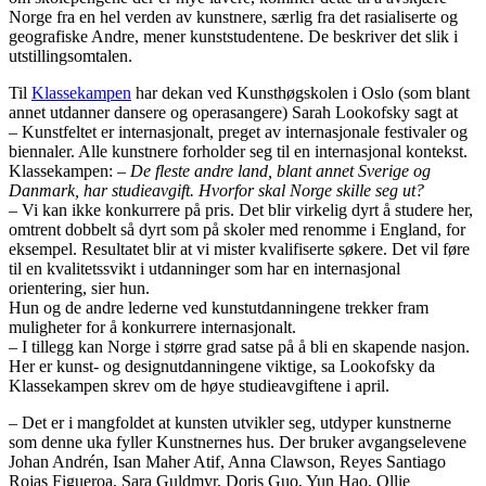
Norge fra en hel verden av kunstnere, særlig fra det rasialiserte og
geografiske Andre, mener kunststudentene. De beskriver det slik i
utstillingsomtalen.
Til
Klassekampen
har dekan ved Kunsthøgskolen i Oslo (som blant
annet utdanner dansere og operasangere) Sarah Lookofsky sagt at
– Kunstfeltet er internasjonalt, preget av internasjonale festivaler og
biennaler. Alle kunstnere forholder seg til en internasjonal kontekst.
Klassekampen:
– De fleste andre land, blant annet Sverige og
Danmark, har studieavgift. Hvorfor skal Norge skille seg ut?
– Vi kan ikke konkurrere på pris. Det blir virkelig dyrt å studere her,
omtrent dobbelt så dyrt som på skoler med renomme i England, for
eksempel. Resultatet blir at vi mister kvalifiserte søkere. Det vil føre
til en kvalitetssvikt i utdanninger som har en internasjonal
orientering, sier hun.
Hun og de andre lederne ved kunstutdanningene trekker fram
muligheter for å konkurrere internasjonalt.
– I tillegg kan Norge i større grad satse på å bli en skapende nasjon.
Her er kunst- og designutdanningene viktige, sa Lookofsky da
Klassekampen skrev om de høye studieavgiftene i april.
– Det er i mangfoldet at kunsten utvikler seg, utdyper kunstnerne
som denne uka fyller Kunstnernes hus. Der bruker avgangselevene
Johan Andrén, Isan Maher Atif, Anna Clawson, Reyes Santiago
Rojas Figueroa, Sara Guldmyr, Doris Guo, Yun Hao, Ollie