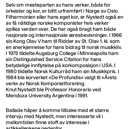
Selv om mesteparten av hans verker, både for
orkester og kor, er blitt urfremført i Norge av Oslo
Filharmonien eller hans eget kor, er Nystedt også en
av få nåtidige norske komponister hvis verker
spilles verden over. De har også bragt ham både
nasjonale og internasjonale æresbevisninger. I 1966
slo Kong Olav V ham til Ridder av St. Olav 1. kl. som
en anerkjennelse for hans bidrag til norsk musikkliv.
I 1975 tildelte Augsburg College i Minneapolis ham
sin Distinguished Service Citation for hans
betydelige innflytelse på korkomposisjon i USA. I
1980 tildelte Norsk Kulturråd ham sin Musikkpris. I
1984 ble korverket «De Profundis» valgt til «Årets
verk» av Norsk Komponistforening.
Knut Nystedt ble Professor Honorario ved
Mendoza University Argentina i 1991.
Ballade håper å komme tilbake med et større
intervju med Nystedt, men interesserte vil i
mellomtiden finne stoff av interesse i
artikkellenkene nedenfor.