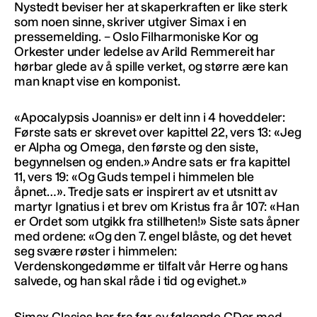
Nystedt beviser her at skaperkraften er like sterk
som noen sinne, skriver utgiver Simax i en
pressemelding. – Oslo Filharmoniske Kor og
Orkester under ledelse av Arild Remmereit har
hørbar glede av å spille verket, og større ære kan
man knapt vise en komponist.
«Apocalypsis Joannis» er delt inn i 4 hoveddeler:
Første sats er skrevet over kapittel 22, vers 13: «Jeg
er Alpha og Omega, den første og den siste,
begynnelsen og enden.» Andre sats er fra kapittel
11, vers 19: «Og Guds tempel i himmelen ble
åpnet…». Tredje sats er inspirert av et utsnitt av
martyr Ignatius i et brev om Kristus fra år 107: «Han
er Ordet som utgikk fra stillheten!» Siste sats åpner
med ordene: «Og den 7. engel blåste, og det hevet
seg svære røster i himmelen:
Verdenskongedømme er tilfalt vår Herre og hans
salvede, og han skal råde i tid og evighet.»
Simax Clasics har fra før av følgende CDer med