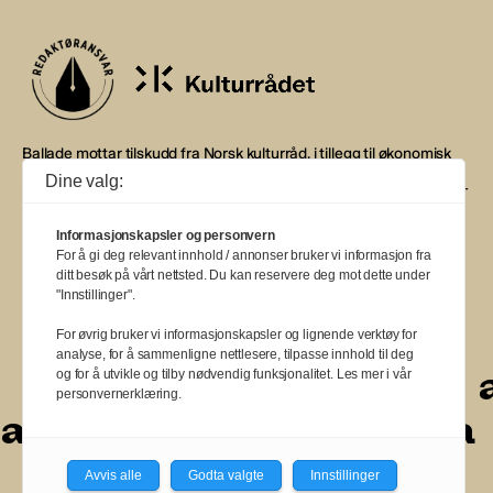
Ballade mottar tilskudd fra Norsk kulturråd, i tillegg til økonomisk
støtte fra eierne NOPA, Norsk komponistforening og
Dine valg:
Musikkforleggerne. Ballade drives etter Redaktør- og Vær Varsom-
plakaten.
Informasjonskapsler og personvern
BALLADE — NORGES MUSIKKMAGASIN
For å gi deg relevant innhold / annonser bruker vi informasjon fra
ditt besøk på vårt nettsted. Du kan reservere deg mot dette under
"Innstillinger".
For øvrig bruker vi informasjonskapsler og lignende verktøy for
analyse, for å sammenligne nettlesere, tilpasse innhold til deg
a
a
a
a
a
a
a
a
og for å utvikle og tilby nødvendig funksjonalitet. Les mer i vår
personvernerklæring.
a
a
a
a
a
a
a
a
a
Avvis alle
Godta valgte
Innstillinger