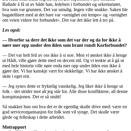
Ballade å få ut av både han, ledelsen i forbundet og sekretariatet,
hva som var grunnen. Det var umulig. Ingen ville snakke. Saken ble
bagatellisert med at det bare var «uenighet om tempo» og «uenighet
om veien videre for forbundet». Det var det ikke lett å tro på.
Les også:
— Hvorfor sa dere det ikke som det var der og da for ikke å
nøre mer opp under den ilden som brant rundt Korforbundet?
— Det var helt feil av oss ikke å si noe. Men vi ønsket ikke å henge
ut Hådi, ville gjøre dette med en decent stil. Og vi tenkte at å gå ut
med hele historia ville nøre enda mer opp under ilden enn ikke å
gjøre det. Vi har kanskje vært for skikkelige. Vi har ikke ønsket å
skite i eget reir.
— Jeg synes dette er fryktelig vanskelig. Jeg liker ikke å henge ut
folk – det strider mot alt jeg står for. Alle disse konfliktene, all denne
konspirasjonen. Det er så smått!
Så snakker hun om hva det er de egentlig skulle drive med: være en
god serviceorganisasjon for folk som vil synge. Det skulle være
glede og felleskap i dette arbeidet.
Motrapport