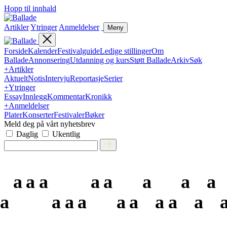
Hopp til innhald
Artikler
Ytringer
Anmeldelser
Meny
Forside
Kalender
Festivalguide
Ledige stillinger
Om
Ballade
Annonsering
Utdanning og kurs
Støtt Ballade
Arkiv
Søk
+
Artikler
Aktuelt
Notis
Intervju
Reportasje
Serier
+
Ytringer
Essay
Innlegg
Kommentar
Kronikk
+
Anmeldelser
Plater
Konserter
Festivaler
Bøker
Meld deg på vårt nyhetsbrev
Daglig
Ukentlig
a
a
a
a
a
a
a
a
a
a
a
a
a
a
a
a
a