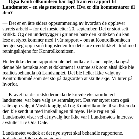
— Også Kontrollkomiteen har lagt fram en rapport til
Landsmøtet – en slags motrapport. Hva er din kommentarer til
den?
— Det er en åtte siders oppsummering av hvordan de opplever
styrets arbeid – for det meste etter 20. september. Det er stort sett
kritikk. Og den underbygger i grunnen bare den kritikken du kan
lese at styret kommer med i vår rapport – om at Kontrollkomiteen
henger seg opp i små ting isteden for det store overblikket i tråd med
retningslinjene for Kontrollkomiteen.
Heller ikke denne rapporten ble behandla av Landsmøte, da også
denne ble betrakta som et dokument i samme sak som altså ikke ble
realitetsbehandla på Landsmøtet. Det ble heller ikke valgt ny
Kontrollkomité som det sto på dagsorden at skulle skje. Vi lurer på
hvorfor.
— Kravet fra distriktslederne da de krevde ekstraordinært
landsmøte, var bare valg av sentralstyret. Det var styret som også
satte opp valg at Musikkfaglig råd og Kontrollkomite til saklisten da
den ble sendt ut med innkallingen til møte. Hele regien på
Landsmøtet viser vel at nyvalg her ikke var i Landsmøtets interesse,
avslutter Liv Oda Dale.
Landsmøtet vedtok at det nye styret skal behandle rapportene.
Ballade vil følge saken videre.