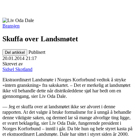
Bransjen
Skuffa over Landsmøtet
Publisert
Del artikkel
20.01.2014 21:17
Skrevet av
Sidsel Skotland
Ekstraordinært Landsmøte i Norges Korforbund vedtok å stryke
«intern granskning» fra sakskartet. – Det er merkelig at landsmøtet
ikke vil behandle dette når distriksleddene sjøl har bedt om en
gjennomgang, sier Liv Oda Dale.
— Jeg er skuffa over at landsmøtet ikke ser alvoret i denne
rapporten. At det valgte å bruke formalisme for å unngå å behandle
denne viktigste saken, og dermed lar så mange alvorlige ting ligge,
er svært beklagelig, sier Liv Oda Dale, fungerende president i
Norges Korforbund – inntil i går. Da ble hun og hele styret kasta på
et ekstraordinært Landsmøte. Dale har sittet i styret siden år 2000.