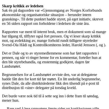
Skarp kritikk av ledelsen
Sak én på dagsorden var «Gjennomgang av Norges Korforbunds
økonomiske og organisatoriske situasjon – herunder intern
gransking». Til dette punktet hadde styret, på eget initiativ, skrevet
en 56 siders rapport om forholdene i ledelsen de siste åra.
Rapporten var ment til internt bruk, men et dokument som så mange
har tilgang til, tilflyter også fort pressen. Og vi leser skarp kritikk
mot, og avdekking av, mange forhold rundt tidligere styreleder
Svend-Ola Hådi og Kontrollkomiteens leder, Harold Jenssen (, og ).
Det er Dale og to av styremedlemmene som har ført rapporten i
pennen, og når vi ringer henne for en kommentar, forteller hun at
den ble styrebehandla, og enstemmig godkjent, dagen før
Landsmøtet.
Begrunnelsen for at Landsmøtet avviste den, var at delegatene
hadde fått den for kort tid før møtet. En litt underlig begrunnelse,
synes Dale, da alle distriktslederne fikk den tilsendt på e-post til
distribusjon til «sine» delegater på torsdag kveld.
Det burde være nok tid til å sette seg inn i dette fram til søndag,
mener hun.
— Bare ved å lese rapportens første sider og konklusjonen ville