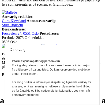
At det kan være stor forskjell på hva som presenteres på papiret og
hva som presenteres på scenen, er GrunnLove...
Ansvarlig redaktør:
Guro Kleveland
Annonseansvarlig:
Sture Bjørseth
Besøksadresse:
Fossveien 24, 0551 Oslo
Postadresse:
Postboks 2073 Grünerløkka,
0505 Oslo
Dine valg:
Ballade mottar tilskudd fra Norsk kulturråd, i tillegg til økonomisk
støtte fra eierne NOPA, Norsk komponistforening og
Informasjonskapsler og personvern
Musikkforleggerne. Ballade drives etter Redaktør- og Vær Varsom-
For å gi deg relevant innhold / annonser bruker vi informasjon
plakaten.
fra ditt besøk på vårt nettsted. Du kan reservere deg mot dette
under "Innstillinger".
BALLADE — NORGES MUSIKKMAGASIN
For øvrig bruker vi informasjonskapsler og lignende verktøy for
analyse, for å sammenligne nettlesere, tilpasse innhold til deg
a
a
a
a
a
a
a
a
og for å utvikle og tilby nødvendig funksjonalitet. Les mer i vår
personvernerklæring.
a
a
a
a
a
a
a
a
a