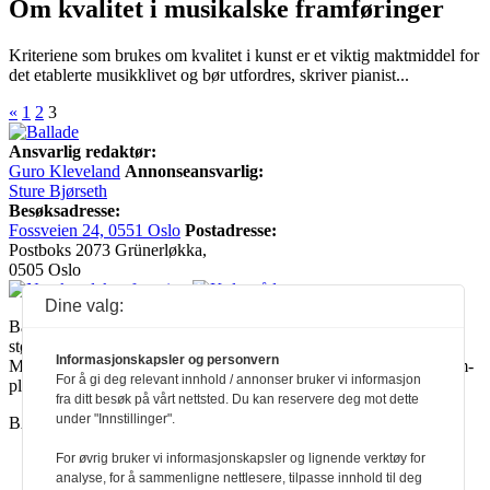
Om kvalitet i musikalske framføringer
Kriteriene som brukes om kvalitet i kunst er et viktig maktmiddel for
det etablerte musikklivet og bør utfordres, skriver pianist...
«
1
2
3
Ansvarlig redaktør:
Guro Kleveland
Annonseansvarlig:
Sture Bjørseth
Besøksadresse:
Fossveien 24, 0551 Oslo
Postadresse:
Postboks 2073 Grünerløkka,
0505 Oslo
Dine valg:
Ballade mottar tilskudd fra Norsk kulturråd, i tillegg til økonomisk
støtte fra eierne NOPA, Norsk komponistforening og
Informasjonskapsler og personvern
Musikkforleggerne. Ballade drives etter Redaktør- og Vær Varsom-
For å gi deg relevant innhold / annonser bruker vi informasjon
plakaten.
fra ditt besøk på vårt nettsted. Du kan reservere deg mot dette
under "Innstillinger".
BALLADE — NORGES MUSIKKMAGASIN
For øvrig bruker vi informasjonskapsler og lignende verktøy for
analyse, for å sammenligne nettlesere, tilpasse innhold til deg