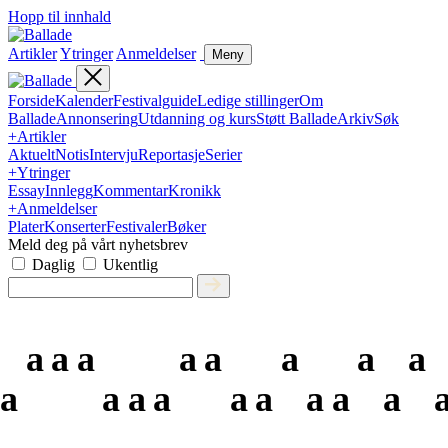
Hopp til innhald
Artikler
Ytringer
Anmeldelser
Meny
Forside
Kalender
Festivalguide
Ledige stillinger
Om
Ballade
Annonsering
Utdanning og kurs
Støtt Ballade
Arkiv
Søk
+
Artikler
Aktuelt
Notis
Intervju
Reportasje
Serier
+
Ytringer
Essay
Innlegg
Kommentar
Kronikk
+
Anmeldelser
Plater
Konserter
Festivaler
Bøker
Meld deg på vårt nyhetsbrev
Daglig
Ukentlig
a
a
a
a
a
a
a
a
a
a
a
a
a
a
a
a
a