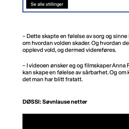
Se alle stillinger
– Dette skapte en følelse av sorg og sinne i
om hvordan volden skader. Og hvordan den
opplevd vold, og dermed videreføres.
– I videoen ønsker eg og filmskaper Anna 
kan skape en følelse av sårbarhet. Og om k
det man har blitt fratatt.
DØSSI: S
ø
vnlause netter