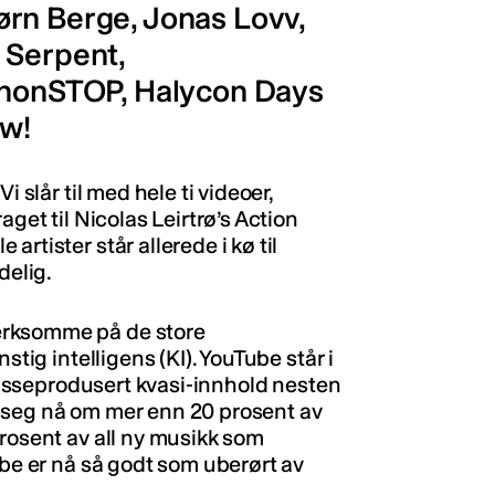
rn Berge, Jonas Lovv,
 Serpent,
r nonSTOP, Halycon Days
ow!
Vi slår til med hele ti videoer,
aget til Nicolas Leirtrø’s Action
rtister står allerede i kø til
delig.
ksomme på de store
stig intelligens (KI). YouTube står i
 masseprodusert kvasi-innhold nesten
 seg nå om mer enn 20 prosent av
prosent av all ny musikk som
ube er nå så godt som uberørt av