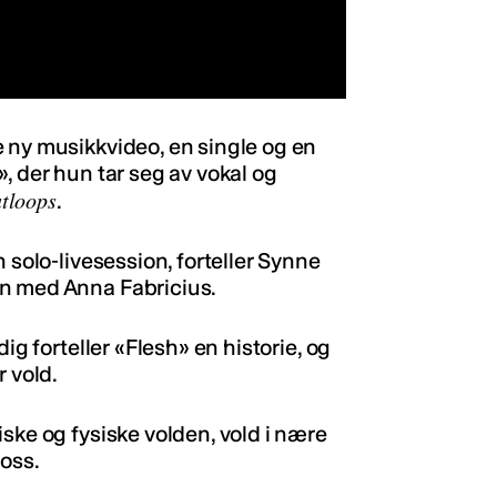
 ny musikkvideo, en single og en
, der hun tar seg av vokal og
tloops
.
 solo-livesession, forteller Synne
en med Anna Fabricius.
ig forteller «Flesh» en historie, og
r vold.
ske og fysiske volden, vold i nære
 oss.