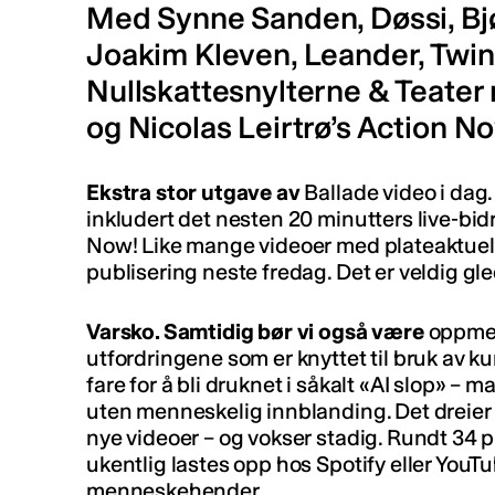
Med Synne Sanden, Døssi, Bjø
Joakim Kleven, Leander, Twin
Nullskattesnylterne & Teate
og Nicolas Leirtrø’s Action N
Ekstra stor utgave av
Ballade video i dag. 
inkludert det nesten 20 minutters live-bidr
Now! Like mange videoer med plateaktuelle a
publisering neste fredag. Det er veldig gle
Varsko. Samtidig bør vi også være
oppmer
utfordringene som er knyttet til bruk av kun
fare for å bli druknet i såkalt «AI slop» –
uten menneskelig innblanding. Det dreier
nye videoer – og vokser stadig. Rundt 34 
ukentlig lastes opp hos Spotify eller YouT
menneskehender.