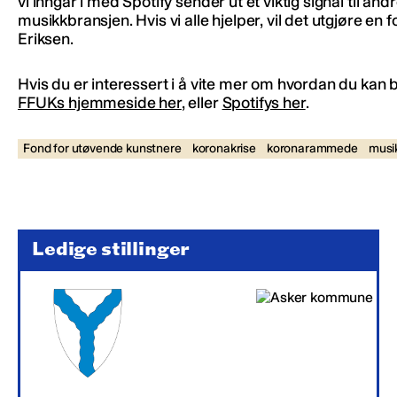
vi inngår i med Spotify sender ut et viktig signal til andr
musikkbransjen. Hvis vi alle hjelper, vil det utgjøre en fo
Eriksen.
Hvis du er interessert i å vite mer om hvordan du kan 
FFUKs hjemmeside her
, eller
Spotifys her
.
Fond for utøvende kunstnere
koronakrise
koronarammede
musi
Ledige stillinger