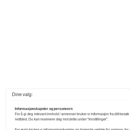
Dine valg:
Informasjonskapsler og personvern
For å gi deg relevant innhold / annonser bruker vi informasjon fra ditt besøk 
nettsted. Du kan reservere deg mot dette under "Innstillinger".
For øvrig bruker vi informasjonskapsler og lignende verktøy for analyse, for 