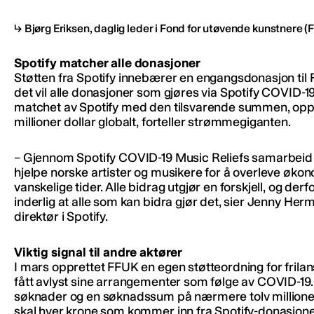
Bjørg Eriksen, daglig leder i Fond for utøvende kunstnere
(F
Spotify matcher alle donasjoner
Støtten fra Spotify innebærer en engangsdonasjon til 
det vil alle donasjoner som gjøres via Spotify COVID-19
matchet av Spotify med den tilsvarende summen, opp ti
millioner dollar globalt, forteller strømmegiganten.
– Gjennom Spotify COVID-19 Music Reliefs samarbeid 
hjelpe norske artister og musikere for å overleve økon
vanskelige tider. Alle bidrag utgjør en forskjell, og derf
inderlig at alle som kan bidra gjør det, sier Jenny He
direktør i Spotify.
Viktig signal til andre aktører
I mars opprettet FFUK en egen støtteordning for frila
fått avlyst sine arrangementer som følge av COVID-19
søknader og en søknadssum på nærmere tolv millioner
skal hver krone som kommer inn fra Spotify-donasjoner