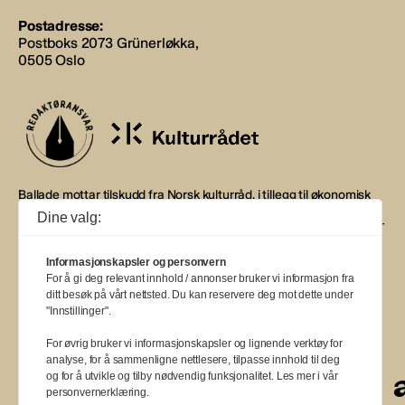
Postadresse:
Postboks 2073 Grünerløkka,
0505 Oslo
Ballade mottar tilskudd fra Norsk kulturråd, i tillegg til økonomisk
støtte fra eierne NOPA, Norsk komponistforening og
Dine valg:
Musikkforleggerne. Ballade drives etter Redaktør- og Vær Varsom-
plakaten.
Informasjonskapsler og personvern
BALLADE — NORGES MUSIKKMAGASIN
For å gi deg relevant innhold / annonser bruker vi informasjon fra
ditt besøk på vårt nettsted. Du kan reservere deg mot dette under
"Innstillinger".
For øvrig bruker vi informasjonskapsler og lignende verktøy for
analyse, for å sammenligne nettlesere, tilpasse innhold til deg
a
a
a
a
a
a
a
a
og for å utvikle og tilby nødvendig funksjonalitet. Les mer i vår
personvernerklæring.