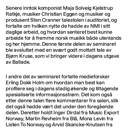
Senere inntok komponist Maja Solveig Kjelstrup
Ratkje, musiker Christian Eggen og musiker og
produsent Sten Cranner talestolen i auditoriet, og
fortalte om hvilken nytte de hadde av NMI i sitt
daglige arbeid, og hvordan senteret best kunne
arbeide for å fremme norsk musikk både utenlands
og her hjemme. Denne første delen av seminaret
ble avsluttet med en svært godt mottatt tale av
Bjørn Kruse, som vi bringer videre i dagens utgave
av Ballade.
I andre del av seminaret fortalte medieforsker
Erling Dokk Holm om hvordan man best kan
profilere seg i dagens stadig økende og tiltagende
spesialiserte informasjonsstrøm. Det kom også
etter denne talen flere kommentarer fra salen, slik
det også hadde vært det under den foregående
delen. Deretter holdt Inger Dirdal fra Music Export
Norway, Martin Revheim fra Blå, Mona Levin fra
Listen To Norway og Arvid Skancke-Knutsen fra