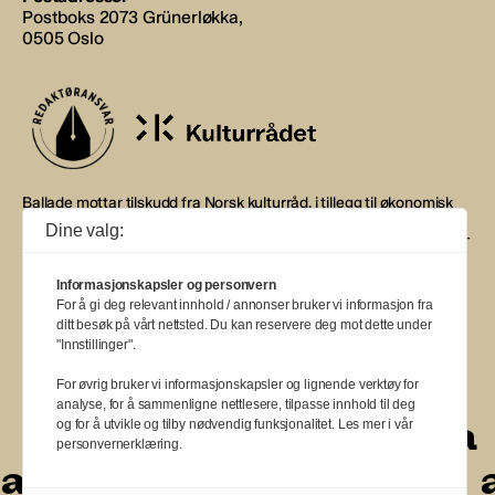
Postboks 2073 Grünerløkka,
0505 Oslo
Ballade mottar tilskudd fra Norsk kulturråd, i tillegg til økonomisk
støtte fra eierne NOPA, Norsk komponistforening og
Dine valg:
Musikkforleggerne. Ballade drives etter Redaktør- og Vær Varsom-
plakaten.
Informasjonskapsler og personvern
BALLADE — NORGES MUSIKKMAGASIN
For å gi deg relevant innhold / annonser bruker vi informasjon fra
ditt besøk på vårt nettsted. Du kan reservere deg mot dette under
"Innstillinger".
For øvrig bruker vi informasjonskapsler og lignende verktøy for
analyse, for å sammenligne nettlesere, tilpasse innhold til deg
a
a
a
a
a
a
a
a
og for å utvikle og tilby nødvendig funksjonalitet. Les mer i vår
personvernerklæring.
a
a
a
a
a
a
a
a
a