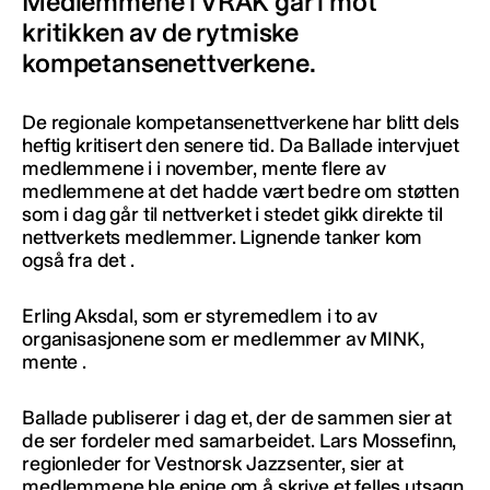
Medlemmene i VRAK går i mot
kritikken av de rytmiske
kompetansenettverkene.
De regionale kompetansenettverkene har blitt dels
heftig kritisert den senere tid. Da Ballade intervjuet
medlemmene i i november, mente flere av
medlemmene at det hadde vært bedre om støtten
som i dag går til nettverket i stedet gikk direkte til
nettverkets medlemmer. Lignende tanker kom
også fra det .
Erling Aksdal, som er styremedlem i to av
organisasjonene som er medlemmer av MINK,
mente .
Ballade publiserer i dag et, der de sammen sier at
de ser fordeler med samarbeidet. Lars Mossefinn,
regionleder for Vestnorsk Jazzsenter, sier at
medlemmene ble enige om å skrive et felles utsagn