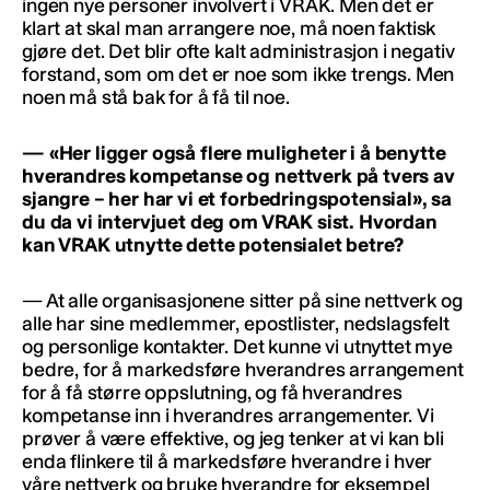
ingen nye personer involvert i VRAK. Men det er
klart at skal man arrangere noe, må noen faktisk
gjøre det. Det blir ofte kalt administrasjon i negativ
forstand, som om det er noe som ikke trengs. Men
noen må stå bak for å få til noe.
— «Her ligger også flere muligheter i å benytte
hverandres kompetanse og nettverk på tvers av
sjangre – her har vi et forbedringspotensial», sa
du da vi intervjuet deg om VRAK sist. Hvordan
kan VRAK utnytte dette potensialet betre?
— At alle organisasjonene sitter på sine nettverk og
alle har sine medlemmer, epostlister, nedslagsfelt
og personlige kontakter. Det kunne vi utnyttet mye
bedre, for å markedsføre hverandres arrangement
for å få større oppslutning, og få hverandres
kompetanse inn i hverandres arrangementer. Vi
prøver å være effektive, og jeg tenker at vi kan bli
enda flinkere til å markedsføre hverandre i hver
våre nettverk og bruke hverandre for eksempel