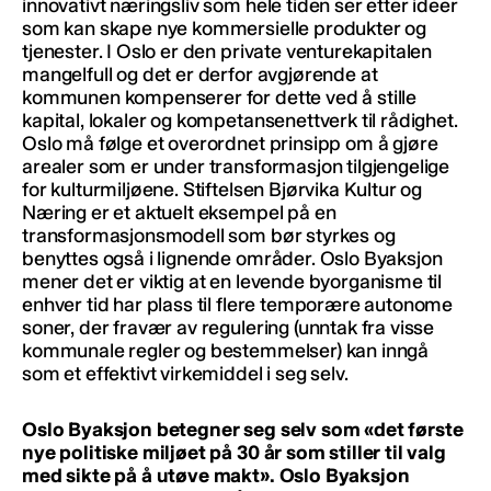
innovativt næringsliv som hele tiden ser etter ideer
som kan skape nye kommersielle produkter og
tjenester. I Oslo er den private venturekapitalen
mangelfull og det er derfor avgjørende at
kommunen kompenserer for dette ved å stille
kapital, lokaler og kompetansenettverk til rådighet.
Oslo må følge et overordnet prinsipp om å gjøre
arealer som er under transformasjon tilgjengelige
for kulturmiljøene. Stiftelsen Bjørvika Kultur og
Næring er et aktuelt eksempel på en
transformasjonsmodell som bør styrkes og
benyttes også i lignende områder. Oslo Byaksjon
mener det er viktig at en levende byorganisme til
enhver tid har plass til flere temporære autonome
soner, der fravær av regulering (unntak fra visse
kommunale regler og bestemmelser) kan inngå
som et effektivt virkemiddel i seg selv.
Oslo Byaksjon betegner seg selv som «det første
nye politiske miljøet på 30 år som stiller til valg
med sikte på å utøve makt». Oslo Byaksjon