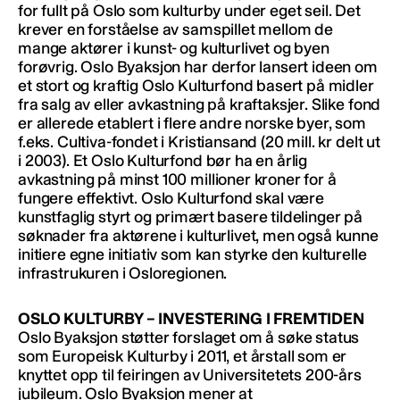
for fullt på Oslo som kulturby under eget seil. Det
krever en forståelse av samspillet mellom de
mange aktører i kunst- og kulturlivet og byen
forøvrig. Oslo Byaksjon har derfor lansert ideen om
et stort og kraftig Oslo Kulturfond basert på midler
fra salg av eller avkastning på kraftaksjer. Slike fond
er allerede etablert i flere andre norske byer, som
f.eks. Cultiva-fondet i Kristiansand (20 mill. kr delt ut
i 2003). Et Oslo Kulturfond bør ha en årlig
avkastning på minst 100 millioner kroner for å
fungere effektivt. Oslo Kulturfond skal være
kunstfaglig styrt og primært basere tildelinger på
søknader fra aktørene i kulturlivet, men også kunne
initiere egne initiativ som kan styrke den kulturelle
infrastrukuren i Osloregionen.
OSLO KULTURBY – INVESTERING I FREMTIDEN
Oslo Byaksjon støtter forslaget om å søke status
som Europeisk Kulturby i 2011, et årstall som er
knyttet opp til feiringen av Universitetets 200-års
jubileum. Oslo Byaksjon mener at