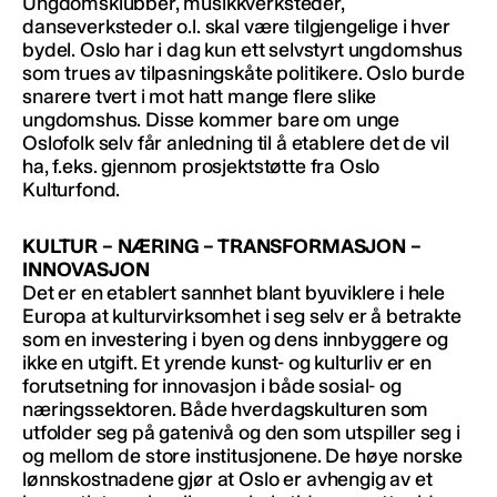
Ungdomsklubber, musikkverksteder,
danseverksteder o.l. skal være tilgjengelige i hver
bydel. Oslo har i dag kun ett selvstyrt ungdomshus
som trues av tilpasningskåte politikere. Oslo burde
snarere tvert i mot hatt mange flere slike
ungdomshus. Disse kommer bare om unge
Oslofolk selv får anledning til å etablere det de vil
ha, f.eks. gjennom prosjektstøtte fra Oslo
Kulturfond.
KULTUR – NÆRING – TRANSFORMASJON –
INNOVASJON
Det er en etablert sannhet blant byuviklere i hele
Europa at kulturvirksomhet i seg selv er å betrakte
som en investering i byen og dens innbyggere og
ikke en utgift. Et yrende kunst- og kulturliv er en
forutsetning for innovasjon i både sosial- og
næringssektoren. Både hverdagskulturen som
utfolder seg på gatenivå og den som utspiller seg i
og mellom de store institusjonene. De høye norske
lønnskostnadene gjør at Oslo er avhengig av et