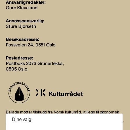
Ansvarlig redaktør:
Guro Kleveland
Annonseansvarlig:
Sture Bjørseth
Besøksadresse:
Fossveien 24, 0551 Oslo
Postadresse:
Postboks 2073 Grünerløkka,
0505 Oslo
Ballade mottar tilskudd fra Norsk kulturråd, i tillegg til økonomisk
støtte fra eierne NOPA, Norsk komponistforening og
Dine valg:
Musikkforleggerne. Ballade drives etter Redaktør- og Vær Varsom-
plakaten.