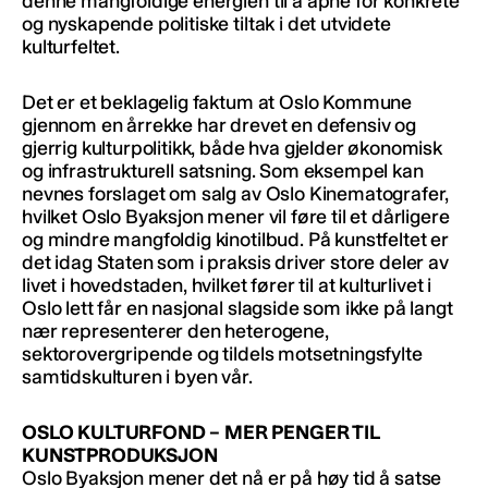
denne mangfoldige energien til å åpne for konkrete
og nyskapende politiske tiltak i det utvidete
kulturfeltet.
Det er et beklagelig faktum at Oslo Kommune
gjennom en årrekke har drevet en defensiv og
gjerrig kulturpolitikk, både hva gjelder økonomisk
og infrastrukturell satsning. Som eksempel kan
nevnes forslaget om salg av Oslo Kinematografer,
hvilket Oslo Byaksjon mener vil føre til et dårligere
og mindre mangfoldig kinotilbud. På kunstfeltet er
det idag Staten som i praksis driver store deler av
livet i hovedstaden, hvilket fører til at kulturlivet i
Oslo lett får en nasjonal slagside som ikke på langt
nær representerer den heterogene,
sektorovergripende og tildels motsetningsfylte
samtidskulturen i byen vår.
OSLO KULTURFOND – MER PENGER TIL
KUNSTPRODUKSJON
Oslo Byaksjon mener det nå er på høy tid å satse