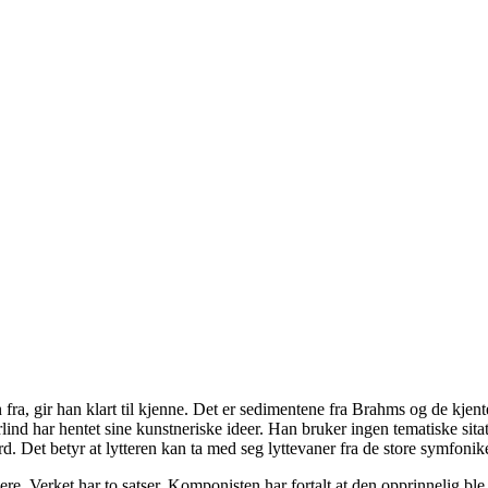
n fra, gir han klart til kjenne. Det er sedimentene fra Brahms og de k
lind har hentet sine kunstneriske ideer. Han bruker ingen tematiske sita
kord. Det betyr at lytteren kan ta med seg lyttevaner fra de store symfo
re. Verket har to satser. Komponisten har fortalt at den opprinnelig ble