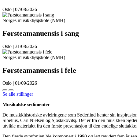
Oslo | 07/08/2026
Norges musikkhøgskole (NMH)
Førsteamanuensis i sang
Oslo | 31/08/2026
Norges musikkhøgskole (NMH)
Førsteamanuensis i fele
Oslo | 01/09/2026
Se alle stillinger
Musikalske sedimenter
De musikkhistoriske avleiringene som Søderlind henter sin inspirasjo
Sibelius, Carl Nielsen og Sjostakovitsj. Det er fra den musikken Søder
utvikle materialet fra den første presentasjon til den endelige sluttak
Den fjerde symfonien ble komponert i 1990 og lett revidert fem år sene