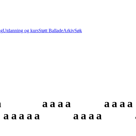
ng
Utdanning og kurs
Støtt Ballade
Arkiv
Søk
a
a
a
a
a
a
a
a
a
a
a
a
a
a
a
a
a
a