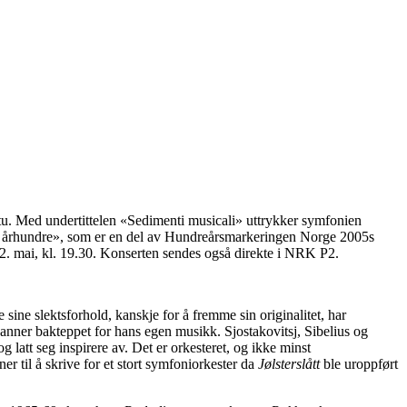
u. Med undertittelen «Sedimenti musicali» uttrykker symfonien
get århundre», som er en del av Hundreårsmarkeringen Norge 2005s
2. mai, kl. 19.30. Konserten sendes også direkte i NRK P2.
ine slektsforhold, kanskje for å fremme sin originalitet, har
 danner bakteppet for hans egen musikk. Sjostakovitsj, Sibelius og
 latt seg inspirere av. Det er orkesteret, og ikke minst
 til å skrive for et stort symfoniorkester da
Jølsterslått
ble uroppført