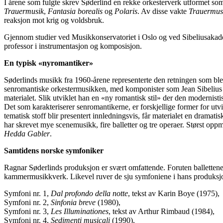
I årene som fulgte skrev Søderlind en rekke orkesterverk utformet so
Trauermusik
,
Fantasia borealis
og
Polaris
. Av disse vakte
Trauermus
reaksjon mot krig og voldsbruk.
Gjennom studier ved Musikkonservatoriet i Oslo og ved Sibeliusakade
professor i instrumentasjon og komposisjon.
En typisk «nyromantiker»
Søderlinds musikk fra 1960-årene representerte den retningen som ble 
senromantiske orkestermusikken, med komponister som Jean Sibelius o
materialet. Slik utviklet han en «ny romantisk stil» der den modernist
Det som karakteriserer senromantikerne, er forskjellige former for utvi
tematisk stoff blir presentert innledningsvis, får materialet en dramat
har skrevet mye scenemusikk, fire balletter og tre operaer. Størst o
Hedda Gabler
.
Samtidens norske symfoniker
Ragnar Søderlinds produksjon er svært omfattende. Foruten ballettene o
kammermusikkverk. Likevel ruver de sju symfoniene i hans produksjon
Symfoni nr. 1,
Dal profondo della notte
, tekst av Karin Boye (1975),
Symfoni nr. 2,
Sinfonia breve
(1980),
Symfoni nr. 3,
Les Illuminationes
, tekst av Arthur Rimbaud (1984),
Symfoni nr. 4,
Sedimenti musicali
(1990),