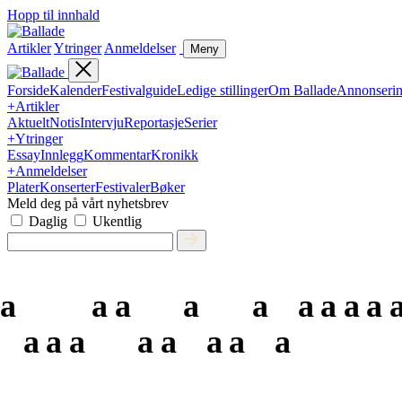
Hopp til innhald
Artikler
Ytringer
Anmeldelser
Meny
Forside
Kalender
Festivalguide
Ledige stillinger
Om Ballade
Annonseri
+
Artikler
Aktuelt
Notis
Intervju
Reportasje
Serier
+
Ytringer
Essay
Innlegg
Kommentar
Kronikk
+
Anmeldelser
Plater
Konserter
Festivaler
Bøker
Meld deg på vårt nyhetsbrev
Daglig
Ukentlig
a
a
a
a
a
a
a
a
a
a
a
a
a
a
a
a
a