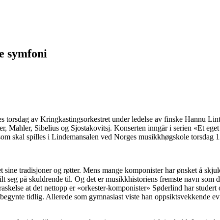
e symfoni
 torsdag av Kringkastingsorkestret under ledelse av finske Hannu Lint
, Mahler, Sibelius og Sjostakovitsj. Konserten inngår i serien «Et e
, som skal spilles i Lindemansalen ved Norges musikkhøgskole torsdag 1
sine tradisjoner og røtter. Mens mange komponister har ønsket å skjule s
 stilt seg på skuldrende til. Og det er musikkhistoriens fremste navn som
skelse at det nettopp er «orkester-komponister» Søderlind har studert og
egynte tidlig. Allerede som gymnasiast viste han oppsiktsvekkende evner