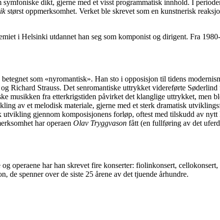
m symfoniske dikt, gjerne med et visst programmatisk innhold. I perio
ik
størst oppmerksomhet. Verket ble skrevet som en kunstnerisk reaksjo
miet i Helsinki utdannet han seg som komponist og dirigent. Fra 1980-
betegnet som «nyromantisk». Han sto i opposisjon til tidens modernisme 
g Richard Strauss. Det senromantiske uttrykket videreførte Søderlind m
iske musikken fra etterkrigstiden påvirket det klanglige uttrykket, men b
kling av et melodisk materiale, gjerne med et sterk dramatisk utviklings
isk utvikling gjennom komposisjonens forløp, oftest med tilskudd av nytt
ppmerksomhet har operaen
Olav Tryggvason
fått (en fullføring av det ufe
g operaene har han skrevet fire konserter: fiolinkonsert, cellokonsert,
, de spenner over de siste 25 årene av det tjuende århundre.