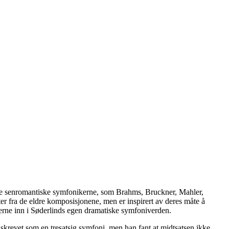
jente senromantiske symfonikerne, som Brahms, Bruckner, Mahler,
ter fra de eldre komposisjonene, men er inspirert av deres måte å
nikerne inn i Søderlinds egen dramatiske symfoniverden.
 skrevet som en tresatsig symfoni, men han fant at midtsatsen ikke