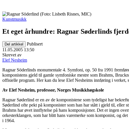
Kunstmusikk
Et eget århundre: Ragnar Søderlinds fjerd
Publisert
Del artikkel
11.05.2005 13:50
Skrevet av
Elef Nesheim
Ragnar Söderlinds monumentale 4. Symfoni, op. 50 fra 1991 fremføres
komponistens gjeld til gamle symfoniske mestre som Brahms, Bruckner
offisielle program. Her kan du lese Elef Nesheims innføring i verket
Av Elef Nesheim, professor, Norges Musikkhøgskole
Ragnar Søderlind er en av de komponistene som tydeligst har bekreftet 
Søderlind ofte pekt på komponister som han har stått i gjeld til, eller
Brahms har øvet innflytelse på hans komposisjoner. Det er ingen overra
orkesterklangen, som har blitt hans varemerke som komponist, og det b
i 1964.