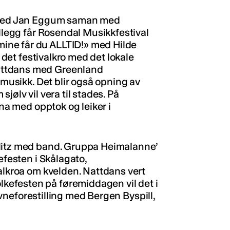
t med Jan Eggum saman med
illegg får Rosendal Musikkfestival
ine får du ALLTID!» med Hilde
t det festivalkro med det lokale
attdans med Greenland
emusikk. Det blir også opning av
jølv vil vera til stades. På
rna med opptok og leiker i
tlitz med band. Gruppa Heimalanne’
efesten i Skålagato,
valkroa om kvelden. Nattdans vert
efesten på føremiddagen vil det i
lovneforestilling med Bergen Byspill,