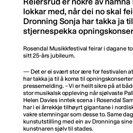
Reiersrud er nokre av namna
lokkar med, når dei no skal fei
Dronning Sonja har takka ja t
stjernespekka opningskonsert
Rosendal Musikkfestival feirar i dagane tor
sitt 25-års jubileum.
— Det er ei svært stor ære for festivalen
har takka ja til å koma til opningskonserten
pressemelding. – Vi er heilt sikre på at bå
stor musikalsk oppleving når sjølvaste Pal
Helen Davies inntek scena i Rosendal Sa
har i ei årrekkje tilhøyrt gigantane i nordis
vakre stemningar som desse to. Same dag
kunstutstilling med ein av Dronninga sine 
kunstnaren sjølv til stades.