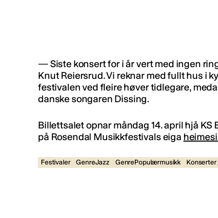
— Siste konsert for i år vert med ingen rin
Knut Reiersrud. Vi reknar med fullt hus i kyr
festivalen ved fleire høver tidlegare, meda
danske songaren Dissing.
Billettsalet opnar måndag 14. april hjå KS
på Rosendal Musikkfestivals eiga
heimes
Festivaler
GenreJazz
GenrePopulærmusikk
Konserter /