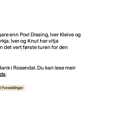
gare enn Povl Dissing, Iver Kleive og
kja. Iver og Knut har vitja
n det vert første turen for den
 Bank i Rosendal. Du kan lese meir
ide
.
 Forestillinger