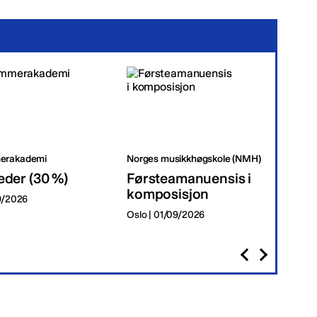
erakademi
Norges musikkhøgskole (NMH)
Tr
eder (30 %)
Førsteamanuensis i
Da
komposisjon
09/2026
Tr
Oslo | 01/09/2026