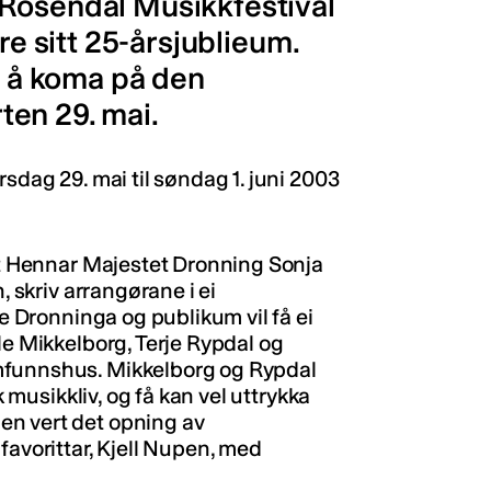
 Rosendal Musikkfestival
re sitt 25-årsjublieum.
il å koma på den
en 29. mai.
sdag 29. mai til søndag 1. juni 2003
 at Hennar Majestet Dronning Sonja
, skriv arrangørane i ei
de Dronninga og publikum vil få ei
le Mikkelborg, Terje Rypdal og
mfunnshus. Mikkelborg og Rypdal
k musikkliv, og få kan vel uttrykka
en vert det opning av
favorittar, Kjell Nupen, med