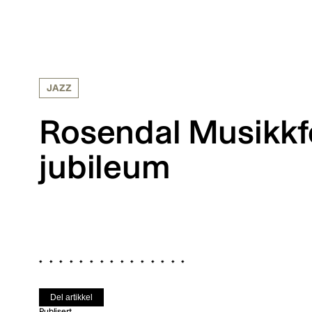
JAZZ
Rosendal Musikkfes
jubileum
Del artikkel
Publisert