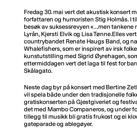
Fredag 30. mai vert det akustisk konser
forfattaren og humoristen Stig Holmås. I t
besøk av suksessrevyen «…men tankene m
Lyrån, Kjersti Elvik og Lisa Tønne.Elles ver
countrybandet Renate Haugs Band, og n
Whalefishers, som er inspirert av irsk folk
kunstutstilling med Sigrid Øyrehagen, som s
ettermiddagen vert det laga til fest for ba
Skålagato.
Neste dag byr på konsert med Bertine Ze
vil spela både under den tradisjonelle folk
gratiskonserten på Gjestgiveriet og festi
det med Mambo Companeros, og under folk
tillegg til musikk bli gratis frukost og ei k
gateparade og ablegøyer.