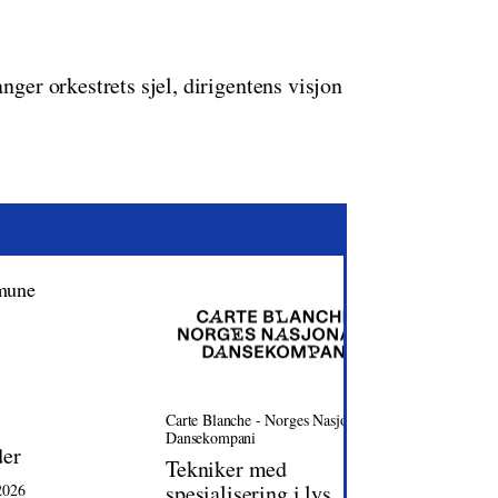
nger orkestrets sjel, dirigentens visjon
Carte Blanche - Norges Nasjonale
Oslo Ka
Dansekompani
der
Dagli
Tekniker med
spesialisering i lys
2026
Oslo | 0