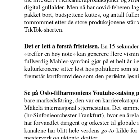
digital gullalder. Men nå har covid-feberen la
pakket bort, budsjettene kuttes, og antall full
tomrommet etter de store produksjonene står vi
TikTok-shorten.
Det er lett å forstå fristelsen.
En 15 sekunders
«treffer en høy note» kan generere flere visni
fullverdig Mahler-symfoni gjør på et helt år i e
kulturkronene sitter løst hos politikere som st
fremstår kortformvideo som den perfekte løsn
Se på Oslo-filharmoniens Youtube-satsing på
bare markedsføring, den var en karrierekatapu
Mäkelä internasjonal stjernestatus. Det samm
(hr-Sinfonieorchester Frankfurt), hvor en årel
har forvandlet dirigent og orkester til globale 
kanalene har blitt hele verdens
go-to
-kilde for
mesterverk og ukjente skatter.