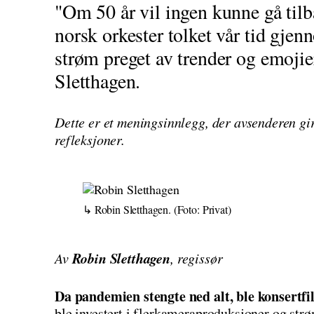
"Om 50 år vil ingen kunne gå tilb
norsk orkester tolket vår tid gje
strøm preget av trender og emojie
Sletthagen.
Dette er et meningsinnlegg, der avsenderen gir
refleksjoner.
Robin Sletthagen.
(Foto: Privat)
Robin Sletthagen
Av
, regissør
Da pandemien stengte ned alt, ble konsertfil
ble investert i flerkameraproduksjoner og str