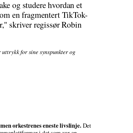
ake og studere hvordan et
nnom en fragmentert TikTok-
r," skriver regissør Robin
 uttrykk for sine synspunkter og
men orkestrenes eneste livslinje.
Det
ømmeplattformer i det som var en