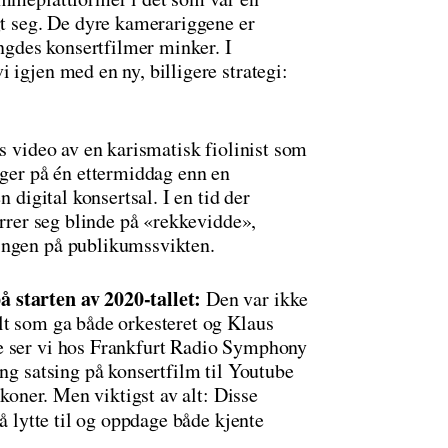
gt seg. De dyre kamerariggene er
engdes konsertfilmer minker. I
 igjen med en ny, billigere strategi:
 video av en karismatisk fiolinist som
nger på én ettermiddag enn en
n digital konsertsal. I en tid der
irrer seg blinde på «rekkevidde»,
ingen på publikumssvikten.
 starten av 2020-tallet:
Den var ikke
lt som ga både orkesteret og Klaus
e ser vi hos Frankfurt Radio Symphony
ang satsing på konsertfilm til Youtube
ikoner. Men viktigst av alt: Disse
 å lytte til og oppdage både kjente