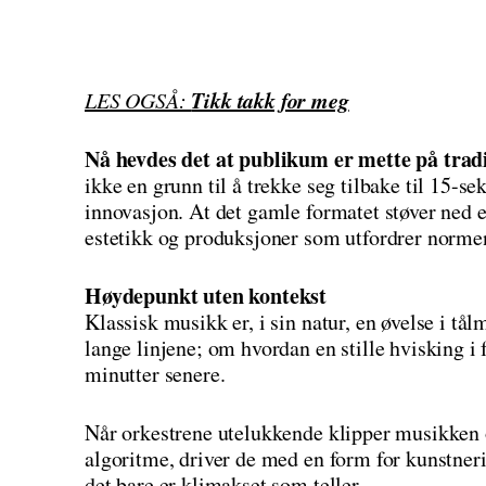
Tikk takk for meg
LES OGSÅ:
Nå hevdes det at publikum er mette på tradi
ikke en grunn til å trekke seg tilbake til 15-s
innovasjon. At det gamle formatet støver ned er
estetikk og produksjoner som utfordrer norme
Høydepunkt uten kontekst
Klassisk musikk er, i sin natur, en øvelse i t
lange linjene; om hvordan en stille hvisking i 
minutter senere.
Når orkestrene utelukkende klipper musikken opp
algoritme, driver de med en form for kunstner
det bare er klimakset som teller.