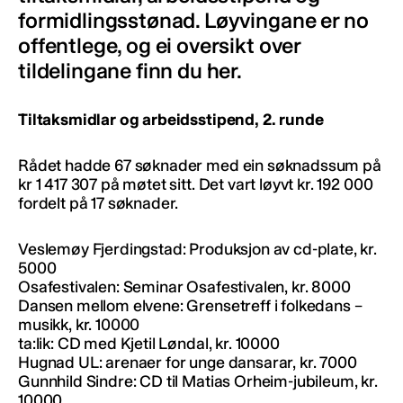
formidlingsstønad. Løyvingane er no
offentlege, og ei oversikt over
tildelingane finn du her.
Tiltaksmidlar og arbeidsstipend, 2. runde
Rådet hadde 67 søknader med ein søknadssum på
kr 1 417 307 på møtet sitt. Det vart løyvt kr. 192 000
fordelt på 17 søknader.
Veslemøy Fjerdingstad: Produksjon av cd-plate, kr.
5000
Osafestivalen: Seminar Osafestivalen, kr. 8000
Dansen mellom elvene: Grensetreff i folkedans –
musikk, kr. 10000
ta:lik: CD med Kjetil Løndal, kr. 10000
Hugnad UL: arenaer for unge dansarar, kr. 7000
Gunnhild Sindre: CD til Matias Orheim-jubileum, kr.
10000