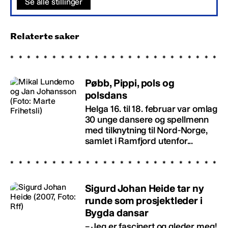
Se alle stillinger
Relaterte saker
Pøbb, Pippi, pols og
polsdans
Helga 16. til 18. februar var omlag
30 unge dansere og spellmenn
med tilknytning til Nord-Norge,
samlet i Ramfjord utenfor...
Sigurd Johan Heide tar ny
runde som prosjektleder i
Bygda dansar
– Jeg er fascinert og gleder meg!