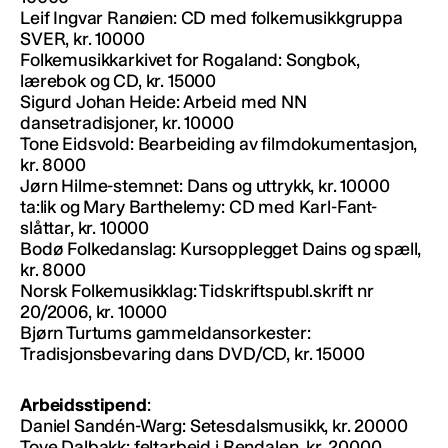
Leif Ingvar Ranøien: CD med folkemusikkgruppa
SVER, kr. 10000
Folkemusikkarkivet for Rogaland: Songbok,
lærebok og CD, kr. 15000
Sigurd Johan Heide: Arbeid med NN
dansetradisjoner, kr. 10000
Tone Eidsvold: Bearbeiding av filmdokumentasjon,
kr. 8000
Jørn Hilme-stemnet: Dans og uttrykk, kr. 10000
ta:lik og Mary Barthelemy: CD med Karl-Fant-
slåttar, kr. 10000
Bodø Folkedanslag: Kursopplegget Dains og spæll,
kr. 8000
Norsk Folkemusikklag: Tidskriftspubl.skrift nr
20/2006, kr. 10000
Bjørn Turtums gammeldansorkester:
Tradisjonsbevaring dans DVD/CD, kr. 15000
Arbeidsstipend
:
Daniel Sandén-Warg: Setesdalsmusikk, kr. 20000
Tove Dalbakk: feltarbeid i Rendalen, kr. 20000