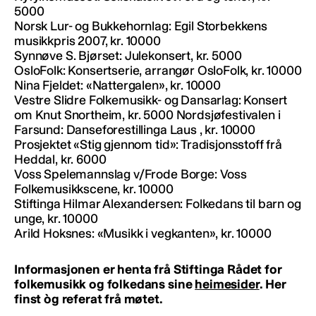
5000
Norsk Lur- og Bukkehornlag: Egil Storbekkens
musikkpris 2007, kr. 10000
Synnøve S. Bjørset: Julekonsert, kr. 5000
OsloFolk: Konsertserie, arrangør OsloFolk, kr. 10000
Nina Fjeldet: «Nattergalen», kr. 10000
Vestre Slidre Folkemusikk- og Dansarlag: Konsert
om Knut Snortheim, kr. 5000 Nordsjøfestivalen i
Farsund: Danseforestillinga Laus , kr. 10000
Prosjektet «Stig gjennom tid»: Tradisjonsstoff frå
Heddal, kr. 6000
Voss Spelemannslag v/Frode Borge: Voss
Folkemusikkscene, kr. 10000
Stiftinga Hilmar Alexandersen: Folkedans til barn og
unge, kr. 10000
Arild Hoksnes: «Musikk i vegkanten», kr. 10000
Informasjonen er henta frå Stiftinga Rådet for
folkemusikk og folkedans sine
heimesider
. Her
finst òg referat frå møtet.