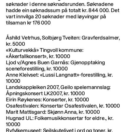
søknader i denne søknadsrunden. Søknadene
hadde ein søknadssum på totalt kr. 844 000. Det
vart innvilga 20 søknader med løyvingar på
tilsaman kr 176 000
Åshild Vetrhus, Solbjørg Tveiten: Gravferdsalmer,
kr. 5000
«Kulturvekkå» Tingvoll kommune:
«Åkerfallkonsert», kr. 10000
Ljod v/Agnes Buen Garnås: Gjenopptaking
sceneforestilling, kr. 10000
Anne Kleivset: «Lussi Langnatt»-forestilling, kr.
10000
Landskappleiken 2007, Geilo spelemannslag:
Åpningskonsert LK2007, kr. 10000
Eirin Røykenes: Konserter, kr. 10000
Osafestivalen: Konsertar Osafestivalen, kr. 10000
Marit Mattisgard: Skjønn Anna, kr. 10000
Hugnad UL: Folkemusikkonsertar for eldre., kr.
10000
Ryfylkemuseet: Seilskutelivet i ord og toner, kr.