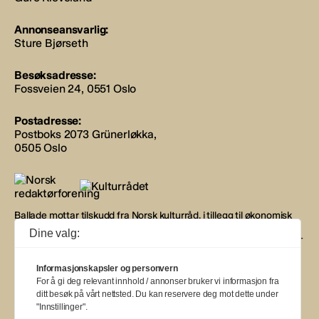
Annonseansvarlig:
Sture Bjørseth
Besøksadresse:
Fossveien 24, 0551 Oslo
Postadresse:
Postboks 2073 Grünerløkka,
0505 Oslo
Ballade mottar tilskudd fra Norsk kulturråd, i tillegg til økonomisk
støtte fra eierne NOPA, Norsk komponistforening og
Dine valg:
Musikkforleggerne. Ballade drives etter Redaktør- og Vær Varsom-
plakaten.
Informasjonskapsler og personvern
BALLADE — NORGES MUSIKKMAGASIN
For å gi deg relevant innhold / annonser bruker vi informasjon fra
ditt besøk på vårt nettsted. Du kan reservere deg mot dette under
"Innstillinger".