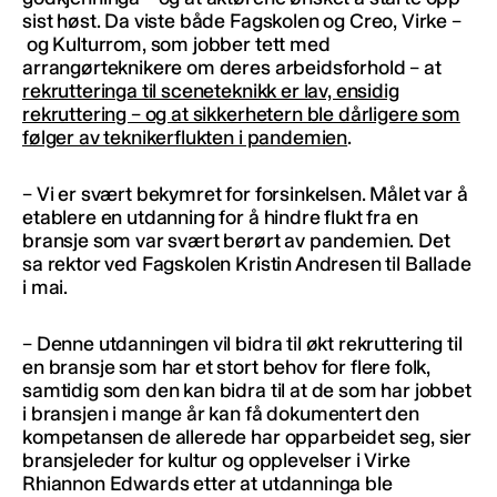
sist høst. Da viste både Fagskolen og Creo, Virke –
og Kulturrom, som jobber tett med
arrangørteknikere om deres arbeidsforhold – at
rekrutteringa til sceneteknikk er lav, ensidig
rekruttering – og at sikkerhetern ble dårligere som
følger av teknikerflukten i pandemien
.
– Vi er svært bekymret for forsinkelsen. Målet var å
etablere en utdanning for å hindre flukt fra en
bransje som var svært berørt av pandemien. Det
sa rektor ved Fagskolen Kristin Andresen til Ballade
i mai.
– Denne utdanningen vil bidra til økt rekruttering til
en bransje som har et stort behov for flere folk,
samtidig som den kan bidra til at de som har jobbet
i bransjen i mange år kan få dokumentert den
kompetansen de allerede har opparbeidet seg, sier
bransjeleder for kultur og opplevelser i Virke
Rhiannon Edwards etter at utdanninga ble