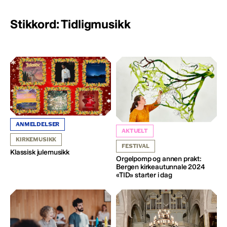
Stikkord: Tidligmusikk
ANMELDELSER
AKTUELT
KIRKEMUSIKK
FESTIVAL
Klassisk julemusikk
Orgelpomp og annen prakt:
Bergen kirkeautunnale 2024
«TID» starter i dag