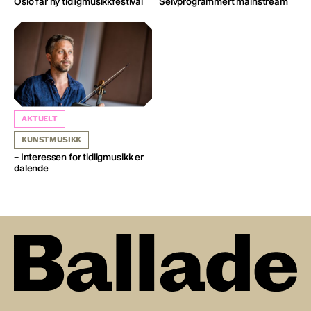
Oslo får ny tidligmusikkfestival
Selvprogrammert mainstream
AKTUELT
KUNSTMUSIKK
– Interessen for tidligmusikk er
dalende