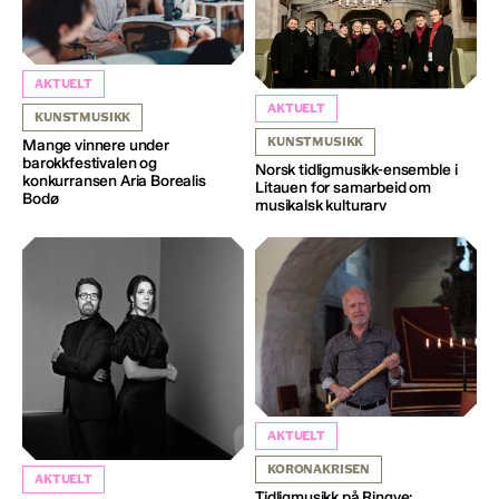
AKTUELT
AKTUELT
KUNSTMUSIKK
KUNSTMUSIKK
Mange vinnere under
barokkfestivalen og
Norsk tidligmusikk-ensemble i
konkurransen Aria Borealis
Litauen for samarbeid om
Bodø
musikalsk kulturarv
AKTUELT
KORONAKRISEN
AKTUELT
Tidligmusikk på Ringve: