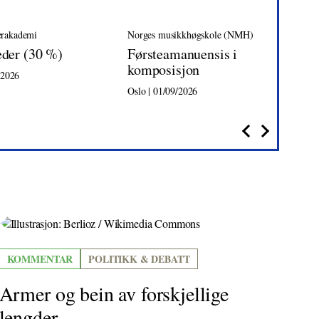
rakademi
Norges musikkhøgskole (NMH)
Tr
eder (30 %)
Førsteamanuensis i
Da
komposisjon
/2026
Tro
Oslo | 01/09/2026
KOMMENTAR
POLITIKK & DEBATT
Armer og bein av forskjellige
lengder