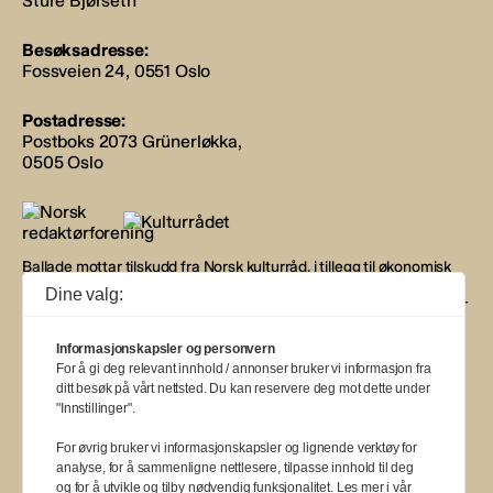
Sture Bjørseth
Besøksadresse:
Fossveien 24, 0551 Oslo
Postadresse:
Postboks 2073 Grünerløkka,
0505 Oslo
Ballade mottar tilskudd fra Norsk kulturråd, i tillegg til økonomisk
støtte fra eierne NOPA, Norsk komponistforening og
Dine valg:
Musikkforleggerne. Ballade drives etter Redaktør- og Vær Varsom-
plakaten.
Informasjonskapsler og personvern
BALLADE — NORGES MUSIKKMAGASIN
For å gi deg relevant innhold / annonser bruker vi informasjon fra
ditt besøk på vårt nettsted. Du kan reservere deg mot dette under
"Innstillinger".
For øvrig bruker vi informasjonskapsler og lignende verktøy for
analyse, for å sammenligne nettlesere, tilpasse innhold til deg
og for å utvikle og tilby nødvendig funksjonalitet. Les mer i vår