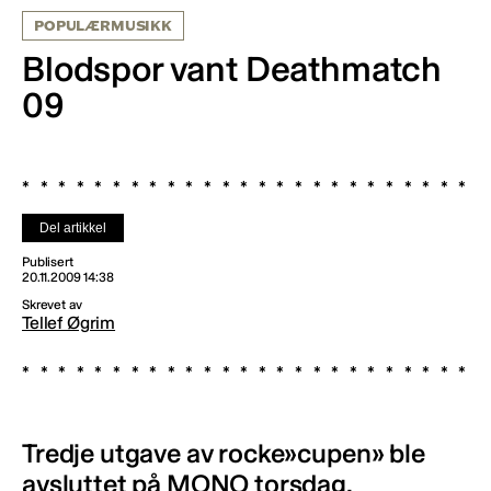
POPULÆRMUSIKK
Blodspor vant Deathmatch
09
Del artikkel
Publisert
20.11.2009 14:38
Skrevet av
Tellef Øgrim
Tredje utgave av rocke»cupen» ble
avsluttet på MONO torsdag.