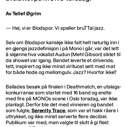
Av Tellef Øgrim
— Hei, vi er Blodspor. Vi speller bruTTal jazz.
Selv om Blodspor kanskje ikke falt helt naturlig inn i
en gjengs jazzdefinisjon i på Mono i går, var det lett
å skjønne hva vokalist Audun (Mehl Gibson) siktet til
da showet var igang. Bandet leverte et drivende,
tett, inspirert og ikke minst virituost sett med mat
for både hode og mellomgulv. Jazz? Hvorfor ikke?
Ballades besøk på finalen i Deathmatch, en utslags-
konkurranse som startet med 16 band og endte
med fire på MONOs scene i Oslo torsdag, var ikke
planlagt. Derfor ble det med vinneren og bandet
som fulgte,
Serenity Trace
, som var et hakk råere i
uttrykket, og ikke minst serverte flere decibel.
Publikum var med, men valgte til slutt å gi flest