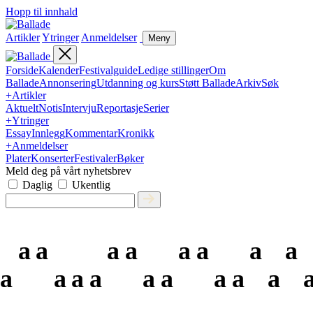
Hopp til innhald
Artikler
Ytringer
Anmeldelser
Meny
Forside
Kalender
Festivalguide
Ledige stillinger
Om
Ballade
Annonsering
Utdanning og kurs
Støtt Ballade
Arkiv
Søk
+
Artikler
Aktuelt
Notis
Intervju
Reportasje
Serier
+
Ytringer
Essay
Innlegg
Kommentar
Kronikk
+
Anmeldelser
Plater
Konserter
Festivaler
Bøker
Meld deg på vårt nyhetsbrev
Daglig
Ukentlig
a
a
a
a
a
a
a
a
a
a
a
a
a
a
a
a
a