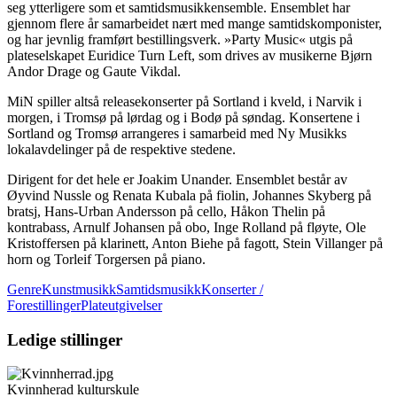
seg ytterligere som et samtidsmusikkensemble. Ensemblet har
gjennom flere år samarbeidet nært med mange samtidskomponister,
og har jevnlig framført bestillingsverk. »Party Music« utgis på
plateselskapet Euridice Turn Left, som drives av musikerne Bjørn
Andor Drage og Gaute Vikdal.
MiN spiller altså releasekonserter på Sortland i kveld, i Narvik i
morgen, i Tromsø på lørdag og i Bodø på søndag. Konsertene i
Sortland og Tromsø arrangeres i samarbeid med Ny Musikks
lokalavdelinger på de respektive stedene.
Dirigent for det hele er Joakim Unander. Ensemblet består av
Øyvind Nussle og Renata Kubala på fiolin, Johannes Skyberg på
bratsj, Hans-Urban Andersson på cello, Håkon Thelin på
kontrabass, Arnulf Johansen på obo, Inge Rolland på fløyte, Ole
Kristoffersen på klarinett, Anton Biehe på fagott, Stein Villanger på
horn og Torleif Torgersen på piano.
GenreKunstmusikkSamtidsmusikk
Konserter /
Forestillinger
Plateutgivelser
Ledige stillinger
Kvinnherad kulturskule