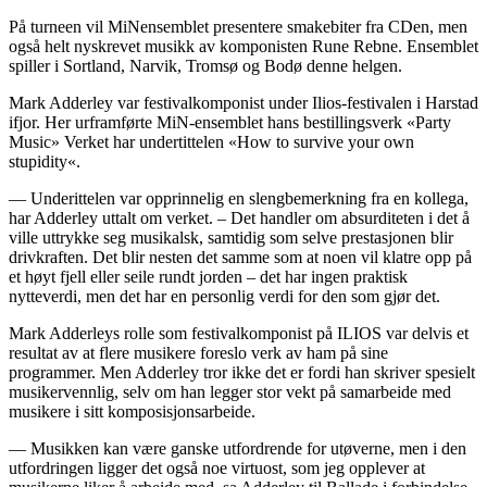
På turneen vil MiNensemblet presentere smakebiter fra CDen, men
også helt nyskrevet musikk av komponisten Rune Rebne. Ensemblet
spiller i Sortland, Narvik, Tromsø og Bodø denne helgen.
Mark Adderley var festivalkomponist under Ilios-festivalen i Harstad
ifjor. Her urframførte MiN-ensemblet hans bestillingsverk «Party
Music» Verket har undertittelen «How to survive your own
stupidity«.
— Underittelen var opprinnelig en slengbemerkning fra en kollega,
har Adderley uttalt om verket. – Det handler om absurditeten i det å
ville uttrykke seg musikalsk, samtidig som selve prestasjonen blir
drivkraften. Det blir nesten det samme som at noen vil klatre opp på
et høyt fjell eller seile rundt jorden – det har ingen praktisk
nytteverdi, men det har en personlig verdi for den som gjør det.
Mark Adderleys rolle som festivalkomponist på ILIOS var delvis et
resultat av at flere musikere foreslo verk av ham på sine
programmer. Men Adderley tror ikke det er fordi han skriver spesielt
musikervennlig, selv om han legger stor vekt på samarbeide med
musikere i sitt komposisjonsarbeide.
— Musikken kan være ganske utfordrende for utøverne, men i den
utfordringen ligger det også noe virtuost, som jeg opplever at