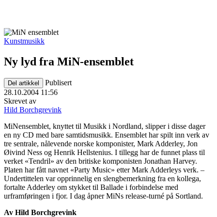
Kunstmusikk
Ny lyd fra MiN-ensemblet
Publisert
Del artikkel
28.10.2004 11:56
Skrevet av
Hild Borchgrevink
MiNensemblet, knyttet til Musikk i Nordland, slipper i disse dager
en ny CD med bare samtidsmusikk. Ensemblet har spilt inn verk av
tre sentrale, nålevende norske komponister, Mark Adderley, Jon
Øivind Ness og Henrik Hellstenius. I tillegg har de funnet plass til
verket «Tendril» av den britiske komponisten Jonathan Harvey.
Platen har fått navnet «Party Music» etter Mark Adderleys verk. –
Undertittelen var opprinnelig en slengbemerkning fra en kollega,
fortalte Adderley om stykket til Ballade i forbindelse med
urframføringen i fjor. I dag åpner MiNs release-turné på Sortland.
Av Hild Borchgrevink