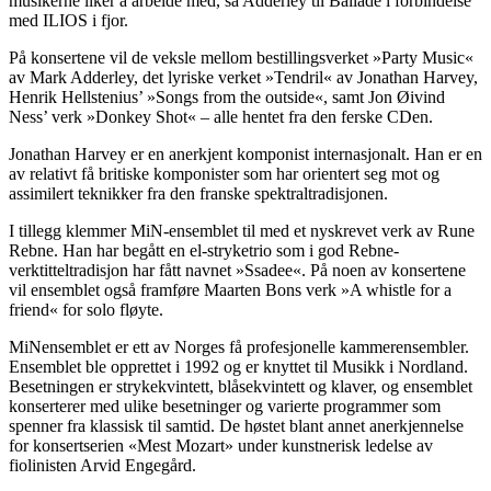
musikerne liker å arbeide med, sa Adderley til Ballade i forbindelse
med ILIOS i fjor.
På konsertene vil de veksle mellom bestillingsverket »Party Music«
av Mark Adderley, det lyriske verket »Tendril« av Jonathan Harvey,
Henrik Hellstenius’ »Songs from the outside«, samt Jon Øivind
Ness’ verk »Donkey Shot« – alle hentet fra den ferske CDen.
Jonathan Harvey er en anerkjent komponist internasjonalt. Han er en
av relativt få britiske komponister som har orientert seg mot og
assimilert teknikker fra den franske spektraltradisjonen.
I tillegg klemmer MiN-ensemblet til med et nyskrevet verk av Rune
Rebne. Han har begått en el-stryketrio som i god Rebne-
verktitteltradisjon har fått navnet »Ssadee«. På noen av konsertene
vil ensemblet også framføre Maarten Bons verk »A whistle for a
friend« for solo fløyte.
MiNensemblet er ett av Norges få profesjonelle kammerensembler.
Ensemblet ble opprettet i 1992 og er knyttet til Musikk i Nordland.
Besetningen er strykekvintett, blåsekvintett og klaver, og ensemblet
konserterer med ulike besetninger og varierte programmer som
spenner fra klassisk til samtid. De høstet blant annet anerkjennelse
for konsertserien «Mest Mozart» under kunstnerisk ledelse av
fiolinisten Arvid Engegård.