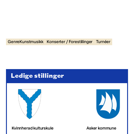
GenreKunstmusikk
Konserter / Forestillinger
Turnéer
Ledige stillinger
Kvinnherad kulturskule
Asker kommune