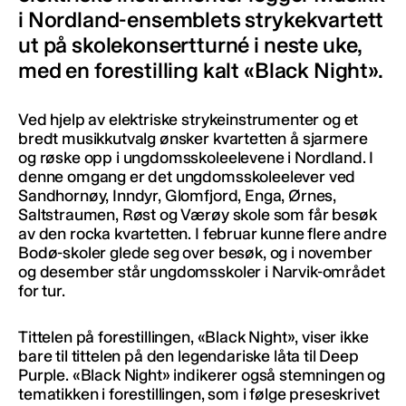
i Nordland-ensemblets strykekvartett
ut på skolekonsertturné i neste uke,
med en forestilling kalt «Black Night».
Ved hjelp av elektriske strykeinstrumenter og et
bredt musikkutvalg ønsker kvartetten å sjarmere
og røske opp i ungdomsskoleelevene i Nordland. I
denne omgang er det ungdomsskoleelever ved
Sandhornøy, Inndyr, Glomfjord, Enga, Ørnes,
Saltstraumen, Røst og Værøy skole som får besøk
av den rocka kvartetten. I februar kunne flere andre
Bodø-skoler glede seg over besøk, og i november
og desember står ungdomsskoler i Narvik-området
for tur.
Tittelen på forestillingen, «Black Night», viser ikke
bare til tittelen på den legendariske låta til Deep
Purple. «Black Night» indikerer også stemningen og
tematikken i forestillingen, som i følge preseskrivet