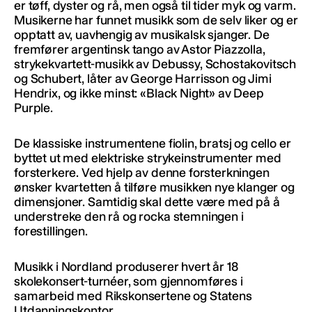
er tøff, dyster og rå, men også til tider myk og varm.
Musikerne har funnet musikk som de selv liker og er
opptatt av, uavhengig av musikalsk sjanger. De
fremfører argentinsk tango av Astor Piazzolla,
strykekvartett-musikk av Debussy, Schostakovitsch
og Schubert, låter av George Harrisson og Jimi
Hendrix, og ikke minst: «Black Night» av Deep
Purple.
De klassiske instrumentene fiolin, bratsj og cello er
byttet ut med elektriske strykeinstrumenter med
forsterkere. Ved hjelp av denne forsterkningen
ønsker kvartetten å tilføre musikken nye klanger og
dimensjoner. Samtidig skal dette være med på å
understreke den rå og rocka stemningen i
forestillingen.
Musikk i Nordland produserer hvert år 18
skolekonsert-turnéer, som gjennomføres i
samarbeid med Rikskonsertene og Statens
Utdanningskontor.