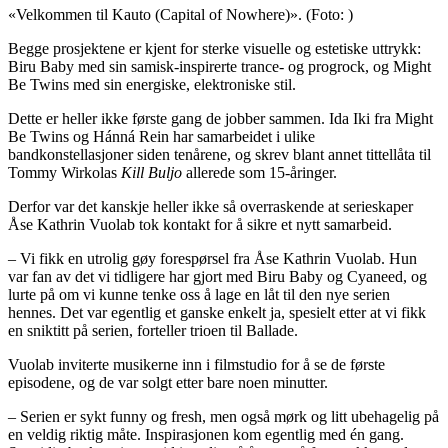
«Velkommen til Kauto (Capital of Nowhere)».
(Foto: )
Begge prosjektene er kjent for sterke visuelle og estetiske uttrykk:
Biru Baby med sin samisk-inspirerte trance- og progrock, og Might
Be Twins med sin energiske, elektroniske stil.
Dette er heller ikke første gang de jobber sammen. Ida Iki fra Might
Be Twins og Hánná Rein har samarbeidet i ulike
bandkonstellasjoner siden tenårene, og skrev blant annet tittellåta til
Tommy Wirkolas
Kill Buljo
allerede som 15-åringer.
Derfor var det kanskje heller ikke så overraskende at serieskaper
Åse Kathrin Vuolab tok kontakt for å sikre et nytt samarbeid.
– Vi fikk en utrolig gøy forespørsel fra Åse Kathrin Vuolab. Hun
var fan av det vi tidligere har gjort med Biru Baby og Cyaneed, og
lurte på om vi kunne tenke oss å lage en låt til den nye serien
hennes. Det var egentlig et ganske enkelt ja, spesielt etter at vi fikk
en sniktitt på serien, forteller trioen til Ballade.
Vuolab inviterte musikerne inn i filmstudio for å se de første
episodene, og de var solgt etter bare noen minutter.
– Serien er sykt funny og fresh, men også mørk og litt ubehagelig på
en veldig riktig måte. Inspirasjonen kom egentlig med én gang.