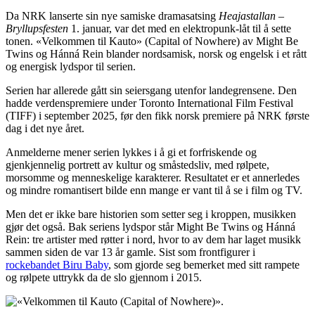
Da NRK lanserte sin nye samiske dramasatsing
Heajastallan –
Bryllupsfesten
1. januar, var det med en elektropunk-låt til å sette
tonen.
«Velkommen til Kauto»
(Capital of Nowhere) av Might Be
Twins og Hánná Rein blander nordsamisk, norsk og engelsk i et rått
og energisk lydspor til serien.
Serien har allerede gått sin seiersgang utenfor landegrensene. Den
hadde verdenspremiere under Toronto International Film Festival
(TIFF) i september 2025, før den fikk norsk premiere på NRK første
dag i det nye året.
Anmelderne mener serien lykkes i å gi et forfriskende og
gjenkjennelig portrett av kultur og småstedsliv, med rølpete,
morsomme og menneskelige karakterer. Resultatet er et annerledes
og mindre romantisert bilde enn mange er vant til å se i film og TV.
Men det er ikke bare historien som setter seg i kroppen, musikken
gjør det også. Bak seriens lydspor står Might Be Twins og Hánná
Rein: tre artister med røtter i nord, hvor to av dem har laget musikk
sammen siden de var 13 år gamle. Sist som frontfigurer i
rockebandet Biru Baby
, som gjorde seg bemerket med sitt rampete
og rølpete uttrykk da de slo gjennom i 2015.