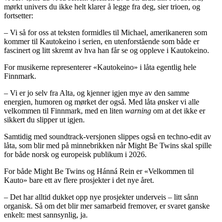
mørkt univers du ikke helt klarer å legge fra deg, sier trioen, og
fortsetter:
– Vi så for oss at teksten formidles til Michael, amerikaneren som
kommer til Kautokeino i serien, en utenforstående som både er
fascinert og litt skremt av hva han får se og oppleve i Kautokeino.
For musikerne representerer «Kautokeino» i låta egentlig hele
Finnmark.
– Vi er jo selv fra Alta, og kjenner igjen mye av den samme
energien, humoren og mørket der også. Med låta ønsker vi alle
velkommen til Finnmark, med en liten
warning
om at det ikke er
sikkert du slipper ut igjen.
Samtidig med soundtrack-versjonen slippes også en techno-edit av
låta, som blir med på minnebrikken når Might Be Twins skal spille
for både norsk og europeisk publikum i 2026.
For både Might Be Twins og Hánná Rein er «Velkommen til
Kauto» bare ett av flere prosjekter i det nye året.
– Det har alltid dukket opp nye prosjekter underveis – litt sånn
organisk. Så om det blir mer samarbeid fremover, er svaret ganske
enkelt: mest sannsynlig, ja.