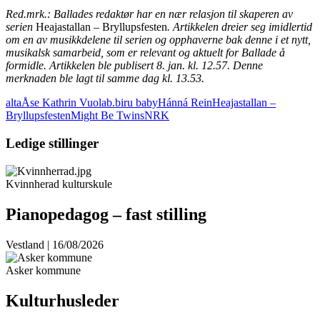
Red.mrk.: Ballades redaktør har en nær relasjon til skaperen av
serien
Heajastallan – Bryllupsfesten
. Artikkelen dreier seg imidlertid
om en av musikkdelene til serien og opphaverne bak denne i et nytt,
musikalsk samarbeid, som er relevant og aktuelt for Ballade å
formidle. Artikkelen ble publisert 8. jan. kl. 12.57. Denne
merknaden ble lagt til samme dag kl. 13.53.
alta
Åse Kathrin Vuolab.
biru baby
Hánná Rein
Heajastallan –
Bryllupsfesten
Might Be Twins
NRK
Ledige stillinger
Kvinnherad kulturskule
Pianopedagog – fast stilling
Vestland | 16/08/2026
Asker kommune
Kulturhusleder