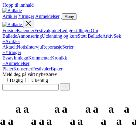
Hopp til innhald
Artikler
Ytringer
Anmeldelser
Meny
Forside
Kalender
Festivalguide
Ledige stillinger
Om
Ballade
Annonsering
Utdanning og kurs
Støtt Ballade
Arkiv
Søk
+
Artikler
Aktuelt
Notis
Intervju
Reportasje
Serier
+
Ytringer
Essay
Innlegg
Kommentar
Kronikk
+
Anmeldelser
Plater
Konserter
Festivaler
Bøker
Meld deg på vårt nyhetsbrev
Daglig
Ukentlig
a
a
a
a
a
a
a
a
a
a
a
a
a
a
a
a
a