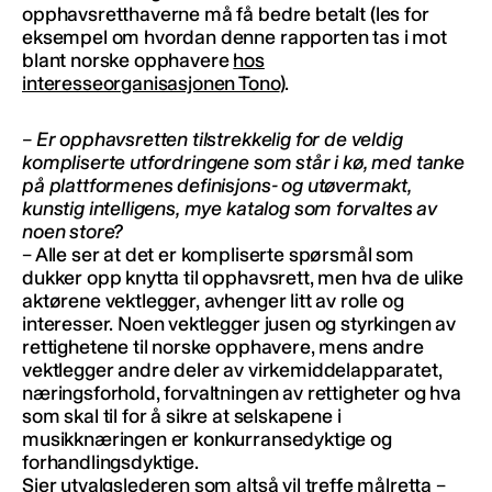
opphavsretthaverne må få bedre betalt (les for
eksempel om hvordan denne rapporten tas i mot
blant norske opphavere
hos
interesseorganisasjonen Tono
).
– Er opphavsretten tilstrekkelig for de veldig
kompliserte utfordringene som står i kø, med tanke
på plattformenes definisjons- og utøvermakt,
kunstig intelligens, mye katalog som forvaltes av
noen store?
– Alle ser at det er kompliserte spørsmål som
dukker opp knytta til opphavsrett, men hva de ulike
aktørene vektlegger, avhenger litt av rolle og
interesser. Noen vektlegger jusen og styrkingen av
rettighetene til norske opphavere, mens andre
vektlegger andre deler av virkemiddelapparatet,
næringsforhold, forvaltningen av rettigheter og hva
som skal til for å sikre at selskapene i
musikknæringen er konkurransedyktige og
forhandlingsdyktige.
Sier utvalgslederen som altså vil treffe målretta –