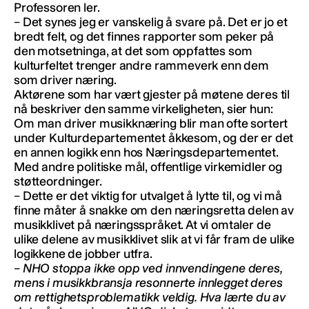
Professoren ler.
– Det synes jeg er vanskelig å svare på. Det er jo et
bredt felt, og det finnes rapporter som peker på
den motsetninga, at det som oppfattes som
kulturfeltet trenger andre rammeverk enn dem
som driver næring.
Aktørene som har vært gjester på møtene deres til
nå beskriver den samme virkeligheten, sier hun:
Om man driver musikknæring blir man ofte sortert
under Kulturdepartementet åkkesom, og der er det
en annen logikk enn hos Næringsdepartementet.
Med andre politiske mål, offentlige virkemidler og
støtteordninger.
– Dette er det viktig for utvalget å lytte til, og vi må
finne måter å snakke om den næringsretta delen av
musikklivet på næringsspråket. At vi omtaler de
ulike delene av musikklivet slik at vi får fram de ulike
logikkene de jobber utfra.
– NHO stoppa ikke opp ved innvendingene deres,
mens i musikkbransja resonnerte innlegget deres
om rettighetsproblematikk veldig. Hva lærte du av