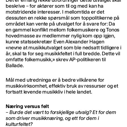
beskrive – for aktører som til og med kan ha
motstridende interesser. I mellomtida er det
dessuten en rekke spørsmål som toppolitikerne på
området kan vente på utvalget for å svare for: Da
en gammel konflikt mellom folkemusikere og Tonos
hovedmasse av medlemmer nylig kom opp igjen,
kunne statssekretær ​​Even Alexander Hagen
«nevne at musikkutvalget som ble nedsatt tidligere i
år, skal ta for seg musikkfeltet i full bredde. Dette vil
omfatte folkemusikk,» skrev AP-politikeren til
Ballade.
Mål med utredninga er å bedre vilkårene for
musikkvirksomhet, effektiv bruk av ressurser og et
fortsatt levende musikkliv i hele landet.
Næring versus felt
– Burde det vært to forskjellige utvalg? Et for dem
som driver musikknæring, og ett for dem i
kulturfeltet?