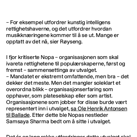
– For eksempel utfordrer kunstig intelligens
rettighetshaverne, og det utfordrer hvordan
musikknæringene kommer til å se ut. Mange er
opptatt av det nå, sier Røyseng.
I fjor kritiserte Nopa – organisasjonen som skal
ivareta rettighetene til populærskaperne, først og
fremst – sammensettinga av utvalget.
– Mandatet er ekstremt omfattende, men bra – det
dekker det meste. Men det mangler soleklart et
overordna blikk – organisasjonserfaring som
opphaver, som plateselskap eller som artist.
Organisasjonene som jobber for disse burde vært
representert inn i utvalget,
sa Ole Henrik Antonsen
til Ballade
. Etter dette ble Nopas nestleder
Samsaya Sharma bedt om å sitte i utvalget.
Det ér en lang rekke utfordringer dette utvalget skal