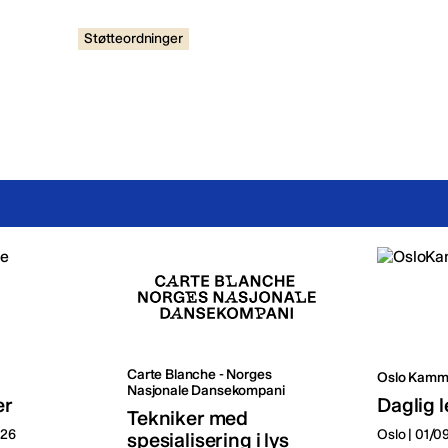
Støtteordninger
Carte Blanche - Norges
Oslo Kamm
Nasjonale Dansekompani
er
Daglig l
Tekniker med
026
Oslo | 01/
spesialisering i lys