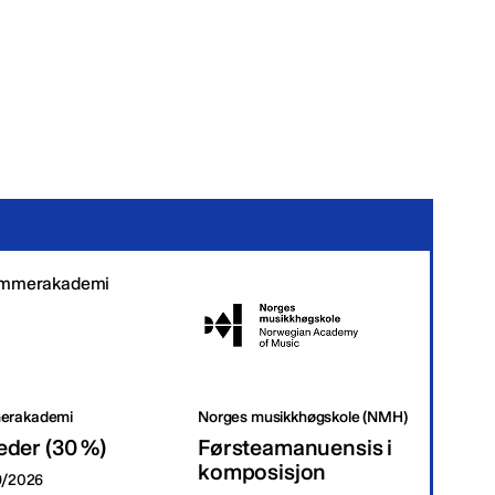
erakademi
Norges musikkhøgskole (NMH)
Tr
eder (30 %)
Førsteamanuensis i
Da
komposisjon
09/2026
Tr