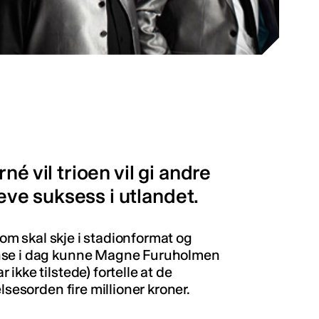
é vil trioen vil gi andre
leve suksess i utlandet.
 som skal skje i stadionformat og
anse i dag kunne Magne Furuholmen
ikke tilstede) fortelle at de
lsesorden fire millioner kroner.