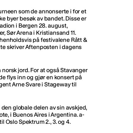
turneen som de annonserte i for et
ske byer besøk av bandet. Disse er
tadion i Bergen 28. august,
, Sør Arena i Kristiansand 11.
 henholdsvis på festivalene Rått &
tte skriver Aftenposten i dagens
 norsk jord. For at også Stavanger
de flys inn og gjør en konsert på
agent Arne Svare i Stageway til
den globale delen av sin avskjed,
e, i Buenos Aires i Argentina. a-
il Oslo Spektrum 2., 3. og 4.