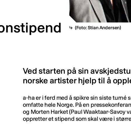
ionstipend
(Foto: Stian Andersen)
Ved starten på sin avskjedsturn
norske artister hjelp til å opp
a-ha er i ferd med å spikre sin siste turné
omfatte hele Norge. På en pressekonfer
og Morten Harket (Paul Waaktaar-Savoy var 
oppretter et stipend som skal være i større