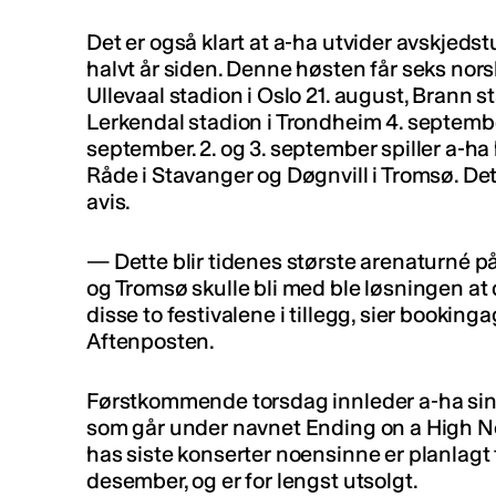
Det er også klart at a-ha utvider avskjeds
halvt år siden. Denne høsten får seks nor
Ullevaal stadion i Oslo 21. august, Brann s
Lerkendal stadion i Trondheim 4. september
september. 2. og 3. september spiller a-ha
Råde i Stavanger og Døgnvill i Tromsø. De
avis.
— Dette blir tidenes største arenaturné på
og Tromsø skulle bli med ble løsningen at 
disse to festivalene i tillegg, sier booking
Aftenposten.
Førstkommende torsdag innleder a-ha sin 
som går under navnet Ending on a High Not
has siste konserter noensinne er planlagt t
desember, og er for lengst utsolgt.