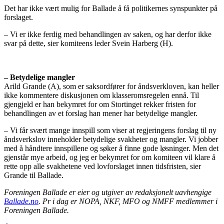
Det har ikke vært mulig for Ballade å få politikernes synspunkter på
forslaget.
– Vi er ikke ferdig med behandlingen av saken, og har derfor ikke
svar på dette, sier komiteens leder Svein Harberg (H).
– Betydelige mangler
Arild Grande (A), som er saksordfører for åndsverkloven, kan heller
ikke kommentere diskusjonen om klasseromsregelen ennå. Til
gjengjeld er han bekymret for om Stortinget rekker fristen for
behandlingen av et forslag han mener har betydelige mangler.
– Vi får svært mange innspill som viser at regjeringens forslag til ny
åndsverkslov inneholder betydelige svakheter og mangler. Vi jobber
med å håndtere innspillene og søker å finne gode løsninger. Men det
gjenstår mye arbeid, og jeg er bekymret for om komiteen vil klare å
rette opp alle svakhetene ved lovforslaget innen tidsfristen, sier
Grande til Ballade.
Foreningen Ballade er eier og utgiver av redaksjonelt uavhengige
Ballade.no
. Pr i dag er NOPA, NKF, MFO og NMFF medlemmer i
Foreningen Ballade.