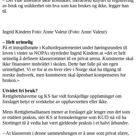
– Det ville innebære økte kostnader, merarbeid knyttet til registrering
av bruk og usikkerhet om hva som kan brukes og ikke, legger han
til.
Ingrid Kindem Foto: Anne Valeur
(Foto: Anne Valeur)
– Helt urimelig
På et innspillsmøte i Kulturdepartementet under høringsrunden til
loven i vinter sa NOPAs styreleder Ingrid Kindem at «det er helt
urimelig å definere klasserommet til en privat arena. Kunstnerne skal
ikke finansiere innholdet i skolen. Dette bør falle på sin egen
urimelighet. Vi er for at en hver elev i Norge skal ha tilgang til
norske åndsverk, men kunstneren skal åpenbart kompenseres for
bruken.»
Utvidet fri bruk?
Rettighetshaverne og KS har vidt forskjellige oppfatninger om
forslaget betyr er svekkelse av opphavsretten eller ikke.
Mens Rettighetsalliansen mener at forslaget går lenger enn det som
er etablert praksis, sier KS at formuleringene som KUD nå vil ha
Stortinget til å vedta har vært gjeldende praksis i et halvt århundre.
– At klasserom i denne sammenhengen er å anse som privat sfære,