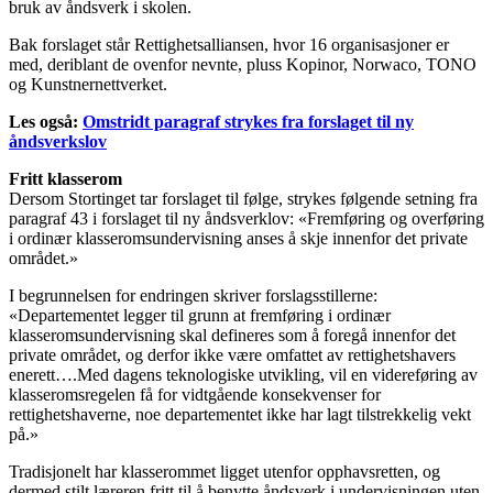
bruk av åndsverk i skolen.
Bak forslaget står Rettighetsalliansen, hvor 16 organisasjoner er
med, deriblant de ovenfor nevnte, pluss Kopinor, Norwaco, TONO
og Kunstnernettverket.
Les også:
Omstridt paragraf strykes fra forslaget til ny
åndsverkslov
Fritt klasserom
Dersom Stortinget tar forslaget til følge, strykes følgende setning fra
paragraf 43 i forslaget til ny åndsverklov: «Fremføring og overføring
i ordinær klasseromsundervisning anses å skje innenfor det private
området.»
I begrunnelsen for endringen skriver forslagsstillerne:
«Departementet legger til grunn at fremføring i ordinær
klasseromsundervisning skal defineres som å foregå innenfor det
private området, og derfor ikke være omfattet av rettighetshavers
enerett….Med dagens teknologiske utvikling, vil en videreføring av
klasseromsregelen få for vidtgående konsekvenser for
rettighetshaverne, noe departementet ikke har lagt tilstrekkelig vekt
på.»
Tradisjonelt har klasserommet ligget utenfor opphavsretten, og
dermed stilt læreren fritt til å benytte åndsverk i undervisningen uten