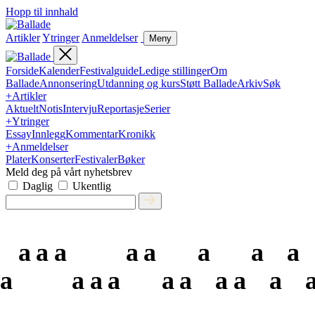
Hopp til innhald
Artikler
Ytringer
Anmeldelser
Meny
Forside
Kalender
Festivalguide
Ledige stillinger
Om
Ballade
Annonsering
Utdanning og kurs
Støtt Ballade
Arkiv
Søk
+
Artikler
Aktuelt
Notis
Intervju
Reportasje
Serier
+
Ytringer
Essay
Innlegg
Kommentar
Kronikk
+
Anmeldelser
Plater
Konserter
Festivaler
Bøker
Meld deg på vårt nyhetsbrev
Daglig
Ukentlig
a
a
a
a
a
a
a
a
a
a
a
a
a
a
a
a
a