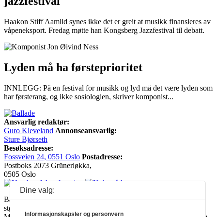
jazzfestival
Haakon Stiff Aamlid synes ikke det er greit at musikk finansieres av
våpeneksport. Fredag møtte han Kongsberg Jazzfestival til debatt.
Lyden må ha førsteprioritet
INNLEGG: På en festival for musikk og lyd må det være lyden som
har førsterang, og ikke sosiologien, skriver komponist...
Ansvarlig redaktør:
Guro Kleveland
Annonseansvarlig:
Sture Bjørseth
Besøksadresse:
Fossveien 24, 0551 Oslo
Postadresse:
Postboks 2073 Grünerløkka,
0505 Oslo
Dine valg:
Ballade mottar tilskudd fra Norsk kulturråd, i tillegg til økonomisk
støtte fra eierne NOPA, Norsk komponistforening og
Informasjonskapsler og personvern
Musikkforleggerne. Ballade drives etter Redaktør- og Vær Varsom-