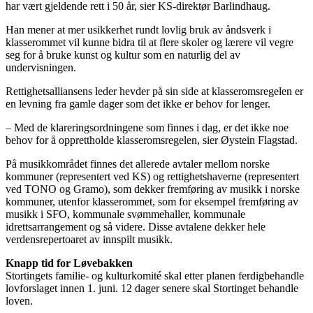
har vært gjeldende rett i 50 år, sier KS-direktør Barlindhaug.
Han mener at mer usikkerhet rundt lovlig bruk av åndsverk i
klasserommet vil kunne bidra til at flere skoler og lærere vil vegre
seg for å bruke kunst og kultur som en naturlig del av
undervisningen.
Rettighetsalliansens leder hevder på sin side at klasseromsregelen er
en levning fra gamle dager som det ikke er behov for lenger.
– Med de klareringsordningene som finnes i dag, er det ikke noe
behov for å opprettholde klasseromsregelen, sier Øystein Flagstad.
På musikkområdet finnes det allerede avtaler mellom norske
kommuner (representert ved KS) og rettighetshaverne (representert
ved TONO og Gramo), som dekker fremføring av musikk i norske
kommuner, utenfor klasserommet, som for eksempel fremføring av
musikk i SFO, kommunale svømmehaller, kommunale
idrettsarrangement og så videre. Disse avtalene dekker hele
verdensrepertoaret av innspilt musikk.
Knapp tid for Løvebakken
Stortingets familie- og kulturkomité skal etter planen ferdigbehandle
lovforslaget innen 1. juni. 12 dager senere skal Stortinget behandle
loven.