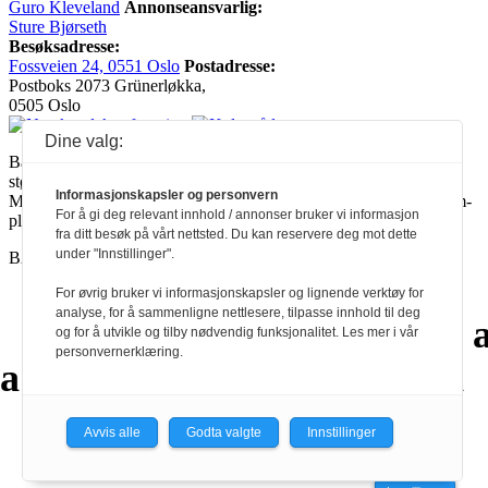
Guro Kleveland
Annonseansvarlig:
Sture Bjørseth
Besøksadresse:
Fossveien 24, 0551 Oslo
Postadresse:
Postboks 2073 Grünerløkka,
0505 Oslo
Dine valg:
Ballade mottar tilskudd fra Norsk kulturråd, i tillegg til økonomisk
støtte fra eierne NOPA, Norsk komponistforening og
Informasjonskapsler og personvern
Musikkforleggerne. Ballade drives etter Redaktør- og Vær Varsom-
For å gi deg relevant innhold / annonser bruker vi informasjon
plakaten.
fra ditt besøk på vårt nettsted. Du kan reservere deg mot dette
under "Innstillinger".
BALLADE — NORGES MUSIKKMAGASIN
For øvrig bruker vi informasjonskapsler og lignende verktøy for
analyse, for å sammenligne nettlesere, tilpasse innhold til deg
a
a
a
a
a
a
a
a
a
og for å utvikle og tilby nødvendig funksjonalitet. Les mer i vår
personvernerklæring.
a
a
a
a
a
a
a
a
Avvis alle
Godta valgte
Innstillinger