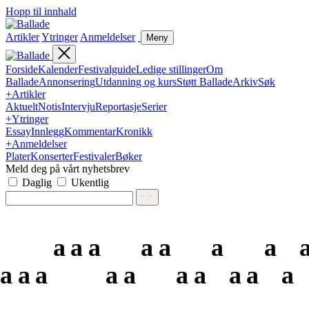
Hopp til innhald
Artikler
Ytringer
Anmeldelser
Meny
Forside
Kalender
Festivalguide
Ledige stillinger
Om
Ballade
Annonsering
Utdanning og kurs
Støtt Ballade
Arkiv
Søk
+
Artikler
Aktuelt
Notis
Intervju
Reportasje
Serier
+
Ytringer
Essay
Innlegg
Kommentar
Kronikk
+
Anmeldelser
Plater
Konserter
Festivaler
Bøker
Meld deg på vårt nyhetsbrev
Daglig
Ukentlig
a
a
a
a
a
a
a
a
a
a
a
a
a
a
a
a
a