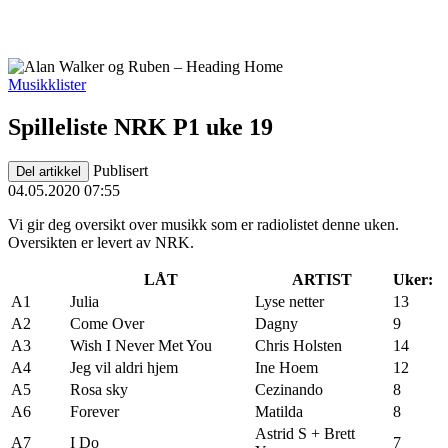
Musikklister
Spilleliste NRK P1 uke 19
Publisert
Del artikkel
04.05.2020 07:55
Vi gir deg oversikt over musikk som er radiolistet denne uken.
Oversikten er levert av NRK.
LÅT
ARTIST
Uker:
A1
Julia
Lyse netter
13
A2
Come Over
Dagny
9
A3
Wish I Never Met You
Chris Holsten
14
A4
Jeg vil aldri hjem
Ine Hoem
12
A5
Rosa sky
Cezinando
8
A6
Forever
Matilda
8
Astrid S + Brett
A7
I Do
7