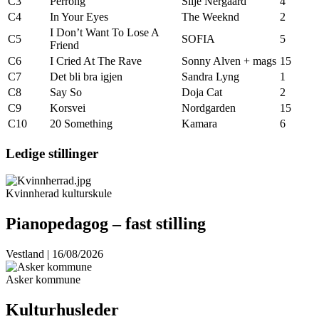
C3
Perrong
Silje Nergaard
4
C4
In Your Eyes
The Weeknd
2
I Don’t Want To Lose A
C5
SOFIA
5
Friend
C6
I Cried At The Rave
Sonny Alven + mags
15
C7
Det bli bra igjen
Sandra Lyng
1
C8
Say So
Doja Cat
2
C9
Korsvei
Nordgarden
15
C10
20 Something
Kamara
6
Ledige stillinger
Kvinnherad kulturskule
Pianopedagog – fast stilling
Vestland | 16/08/2026
Asker kommune
Kulturhusleder