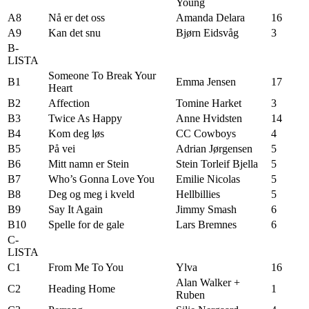
Young
A8
Nå er det oss
Amanda Delara
16
A9
Kan det snu
Bjørn Eidsvåg
3
B-
LISTA
Someone To Break Your
B1
Emma Jensen
17
Heart
B2
Affection
Tomine Harket
3
B3
Twice As Happy
Anne Hvidsten
14
B4
Kom deg løs
CC Cowboys
4
B5
På vei
Adrian Jørgensen
5
B6
Mitt namn er Stein
Stein Torleif Bjella
5
B7
Who’s Gonna Love You
Emilie Nicolas
5
B8
Deg og meg i kveld
Hellbillies
5
B9
Say It Again
Jimmy Smash
6
B10
Spelle for de gale
Lars Bremnes
6
C-
LISTA
C1
From Me To You
Ylva
16
Alan Walker +
C2
Heading Home
1
Ruben