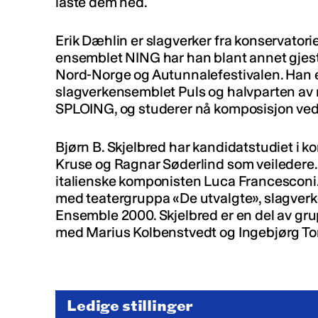
laste dem ned.
Erik Dæhlin er slagverker fra konservator
ensemblet NING har han blant annet gjestet
Nord-Norge og Autunnalefestivalen. Han 
slagverkensemblet Puls og halvparten av
SPLOING, og studerer nå komposisjon ve
Bjørn B. Skjelbred har kandidatstudiet i
Kruse og Ragnar Søderlind som veiledere.
italienske komponisten Luca Francesconi
med teatergruppa «De utvalgte», slagverk
Ensemble 2000. Skjelbred er en del av 
med Marius Kolbenstvedt og Ingebjørg To
Ledige stillinger