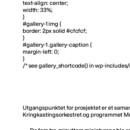
text-align: center;
width: 33%;
}
#gallery-1 img {
border: 2px solid #cfcfcf;
}
#gallery-1 .gallery-caption {
margin-left: 0;
}
/* see gallery_shortcode() in wp-includes
Utgangspunktet for prosjektet er et sama
Kringkastingsorkestret og programmet Mus