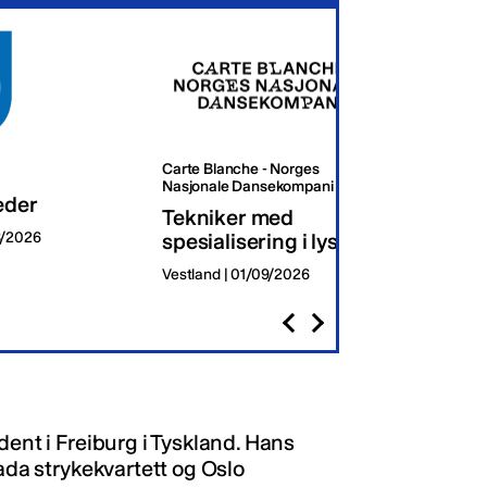
Carte Blanche - Norges
Oslo K
Nasjonale Dansekompani
eder
Dagli
Tekniker med
8/2026
spesialisering i lys
Oslo | 
Vestland | 01/09/2026
dent i Freiburg i Tyskland. Hans
kada strykekvartett og Oslo