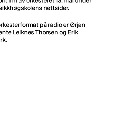
lt inn av orkesteret 13. mai under
usikkhøgskolens nettsider.
orkesterformat på radio er Ørjan
Bente Leiknes Thorsen og Erik
rk.