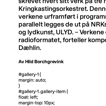
skrevet hvert sitt verk på tre 
Kringkastingsorkestret. Denne
verkene urframført i program
parallelt legges de ut på NRKs
og lydkunst, ULYD. – Verkene 
radioformatet, forteller komp
Dæhlin.
Av Hild Borchgrevink
#gallery-1 {
margin: auto;
}
#gallery-1 .gallery-item {
float: left;
margin-top: 10px;