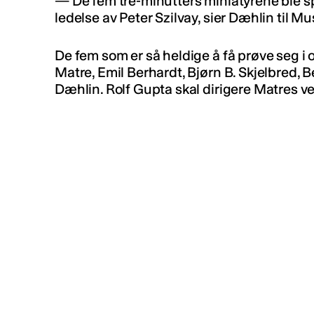
— De fem tre-minutters miniatyrene ble spi
ledelse av Peter Szilvay, sier Dæhlin til M
De fem som er så heldige å få prøve seg i 
Matre, Emil Berhardt, Bjørn B. Skjelbred, 
Dæhlin. Rolf Gupta skal dirigere Matres ve