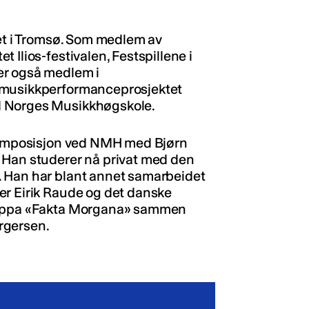
iet i Tromsø. Som medlem av
 Ilios-festivalen, Festspillene i
er også medlem i
 musikkperformanceprosjektet
d Norges Musikkhøgskole.
 komposisjon ved NMH med Bjørn
 Han studerer nå privat med den
. Han har blant annet samarbeidet
er Eirik Raude og det danske
gruppa «Fakta Morgana» sammen
rgersen.