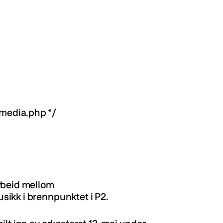
/media.php */
rbeid mellom
ikk i brennpunktet i P2.