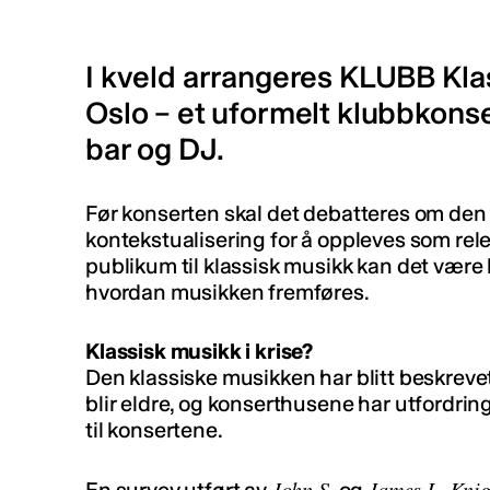
I kveld arrangeres KLUBB Klas
Oslo – et uformelt klubbkons
bar og DJ.
Før konserten skal det debatteres om den
kontekstualisering for å oppleves som rele
publikum til klassisk musikk kan det være l
hvordan musikken fremføres.
Klassisk musikk i krise?
Den klassiske musikken har blitt beskrevet
blir eldre, og konserthusene har utfordri
til konsertene.
John S.
James L. Knig