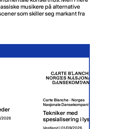
klassiske musikere på alternative
scener som skiller seg markant fra
Carte Blanche - Norges
Oslo K
Nasjonale Dansekompani
eder
Dagli
Tekniker med
8/2026
spesialisering i lys
Oslo | 
Vestland | 01/09/2026