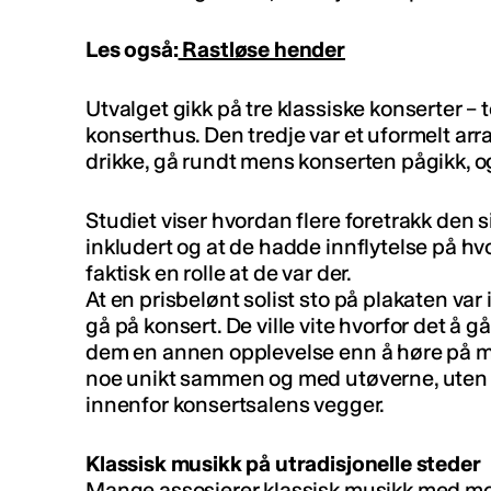
Les også:
Rastløse hender
Utvalget gikk på tre klassiske konserter –
konserthus. Den tredje var et uformelt a
drikke, gå rundt mens konserten pågikk, og
Studiet viser hvordan flere foretrakk den s
inkludert og at de hadde innflytelse på hv
faktisk en rolle at de var der.
At en prisbelønt solist sto på plakaten var 
gå på konsert. De ville vite hvorfor det å g
dem en annen opplevelse enn å høre på m
noe unikt sammen og med utøverne, uten 
innenfor konsertsalens vegger.
Klassisk musikk på utradisjonelle steder
Mange assosierer klassisk musikk med mo