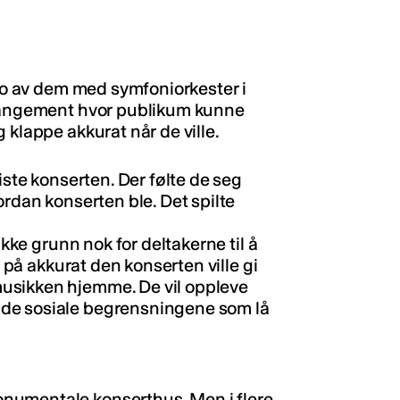
 to av dem med symfoniorkester i
rrangement hvor publikum kunne
 klappe akkurat når de ville.
iste konserten. Der følte de seg
ordan konserten ble. Det spilte
ikke grunn nok for deltakerne til å
å på akkurat den konserten ville gi
usikken hjemme. De vil oppleve
de sosiale begrensningene som lå
numentale konserthus. Men i flere