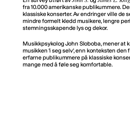
En survey utført av
og
fra 10.000 amerikanske publikummere. Den v
klassiske konserter. Av endringer ville de 
mindre formelt kledd musikere, lengre peri
stemningsskapende lys og dekor.
Musikkpsykolog John Sloboba, mener at k
musikken ’i seg selv’, enn konteksten den fr
erfarne publikummere på klassiske konserte
mange med å føle seg komfortable.