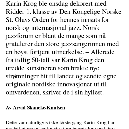
Karin Krog ble onsdag dekorert med
Ridder 1. klasse av Den Kongelige Norske
St. Olavs Orden for hennes innsats for
norsk og internasjonal jazz. Norsk
jazzforum er blant de mange som nå
gratulerer den store jazzsangerinnen med
en høyst fortjent utmerkelse. – Allerede
fra tidlig 60-tall var Karin Krog den
uredde kunstneren som brakte nye
strømninger hit til landet og sendte egne
originale nordiske innovasjoner ut til
omverdenen, skriver de i sin hyllest.
Av Arvid Skancke-Knutsen
Dette var naturligvis ikke første gang Karin Krog har
mottatt utmerkelser for sin store innsats for norsk jazz.