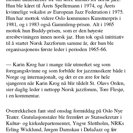
Hun ble kåret til Årets Spellemann i 1974, og Årets
kvinnelige vokalist av European Jazz Federation i 1975.
Hun har mottok videre Oslo kommunes Kunstnerpris i
1981, og i 1983 også Gammleng-prisen. Alt i 1965
mottok hun Buddy-prisen, som er den høyeste
æresbeviningen innen norsk jaz. Hun tok også inititiativ
til å startet Norsk Jazzforum samme år, der hun ble
organisasjonens første leder i perioden 1965-66.
— Karin Krog har i mange tiår utmerket seg som
foregangskvinne og som forbilde for jazzmusikere både i
Norge og internasjonalt, og det er en ære for hele
sjangeren når Karin Krog nå blir tildelt St. Olavs Orden,
sier daglig leder i nettopp Norsk jazzforum, Tore Flesjø,
i en kommentar.
Overrekkelsen fant sted onsdag formiddag på Oslo Nye
Teater. Gratulasjonstaler ble fremført av Statssekretær i
Kultur- og kirkedepartementet, Yngve Slettholm, NRKs
Erling Wicklund, Jørgen Damskau i DølaJazz og før