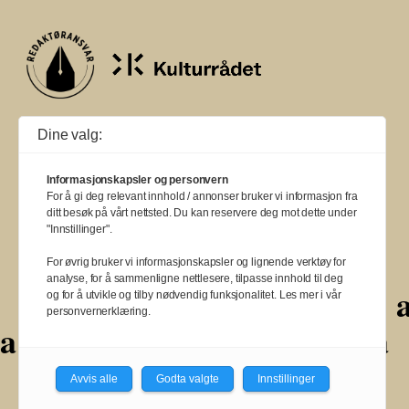
Ballade mottar tilskudd fra Norsk kulturråd, i tillegg til økonomisk støtte
Dine valg:
fra eierne NOPA, Norsk komponistforening og Musikkforleggerne.
Ballade drives etter Redaktør- og Vær Varsom-plakaten.
Informasjonskapsler og personvern
BALLADE — NORGES MUSIKKMAGASIN
For å gi deg relevant innhold / annonser bruker vi informasjon fra
ditt besøk på vårt nettsted. Du kan reservere deg mot dette under
"Innstillinger".
For øvrig bruker vi informasjonskapsler og lignende verktøy for
analyse, for å sammenligne nettlesere, tilpasse innhold til deg
a
a
a
a
a
a
a
a
a
a
og for å utvikle og tilby nødvendig funksjonalitet. Les mer i vår
personvernerklæring.
a
a
a
a
a
a
a
Avvis alle
Godta valgte
Innstillinger