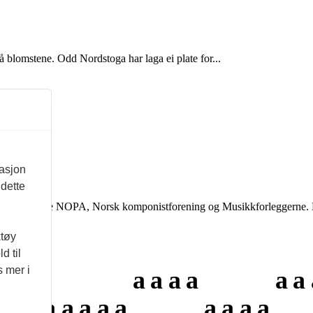
blomstene. Odd Nordstoga har laga ei plate for...
masjon
 dette
 støtte fra eierne NOPA, Norsk komponistforening og Musikkforleggerne.
ktøy
d til
s mer i
a
a
a
a
a
a
a
a
a
a
a
a
a
a
a
a
a
a