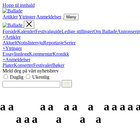
Hopp til innhald
Artikler
Ytringer
Anmeldelser
Meny
Forside
Kalender
Festivalguide
Ledige stillinger
Om Ballade
Annonseri
+
Artikler
Aktuelt
Notis
Intervju
Reportasje
Serier
+
Ytringer
Essay
Innlegg
Kommentar
Kronikk
+
Anmeldelser
Plater
Konserter
Festivaler
Bøker
Meld deg på vårt nyhetsbrev
Daglig
Ukentlig
a
a
a
a
a
a
a
a
a
a
a
a
a
a
a
a
a