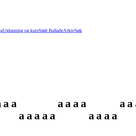
ng
Utdanning og kurs
Støtt Ballade
Arkiv
Søk
a
a
a
a
a
a
a
a
a
a
a
a
a
a
a
a
a
a