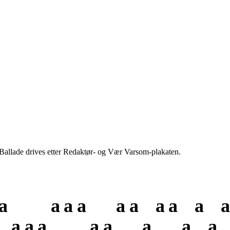
 Ballade drives etter Redaktør- og Vær Varsom-plakaten.
a
a
a
a
a
a
a
a
a
a
a
a
a
a
a
a
a
a