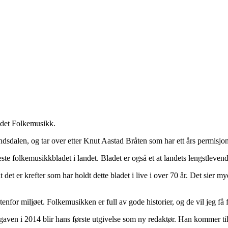
ladet Folkemusikk.
dsdalen, og tar over etter Knut Aastad Bråten som har ett års permisjon
e folkemusikkbladet i landet. Bladet er også et at landets lengstlevend
t det er krefter som har holdt dette bladet i live i over 70 år. Det sier 
for miljøet. Folkemusikken er full av gode historier, og de vil jeg få f
utgaven i 2014 blir hans første utgivelse som ny redaktør. Han kommer t