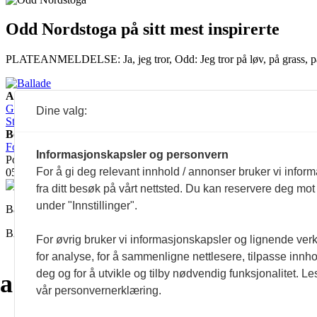
Odd Nordstoga på sitt mest inspirerte
PLATEANMELDELSE: Ja, jeg tror, Odd: Jeg tror på løv, på grass, på 
Ansvarlig redaktør:
Guro Kleveland
Annonseansvarlig:
Dine valg:
Sture Bjørseth
Besøksadresse:
Fossveien 24, 0551 Oslo
Postadresse:
Informasjonskapsler og personvern
Postboks 2073 Grünerløkka,
For å gi deg relevant innhold / annonser bruker vi infor
0505 Oslo
fra ditt besøk på vårt nettsted. Du kan reservere deg mot
under "Innstillinger".
Ballade mottar tilskudd fra Norsk kulturråd, i tillegg til økonomisk
BALLADE — NORGES MUSIKKMAGASIN
For øvrig bruker vi informasjonskapsler og lignende ver
for analyse, for å sammenligne nettlesere, tilpasse innhol
deg og for å utvikle og tilby nødvendig funksjonalitet. Le
a
a
a
a
a
a
a
a
vår personvernerklæring.
a
a
a
a
a
a
a
a
a