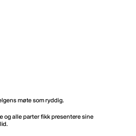
 helgens møte som ryddig.
 og alle parter fikk presentere sine
lid.