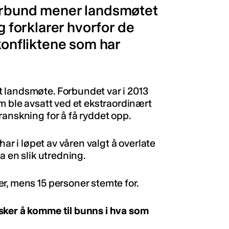
forbund mener landsmøtet
g forklarer hvorfor de
 konfliktene som har
 landsmøte. Forbundet var i 2013
m ble avsatt ved et ekstraordinært
ranskning for å få ryddet opp.
har i løpet av våren valgt å overlate
a en slik utredning.
r, mens 15 personer stemte for.
sker å komme til bunns i hva som