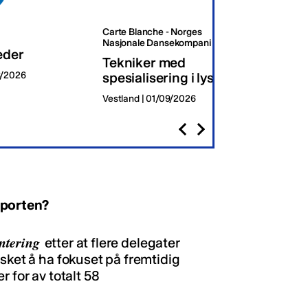
Carte Blanche - Norges
Oslo K
Nasjonale Dansekompani
eder
Dagli
Tekniker med
8/2026
spesialisering i lys
Oslo | 
Vestland | 01/09/2026
pporten?
ntering
etter at flere delegater
sket å ha fokuset på fremtidig
 for av totalt 58