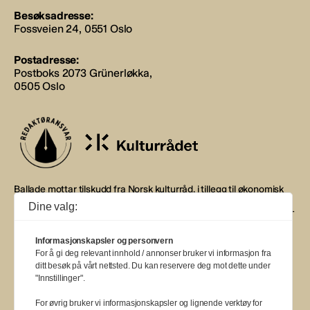
Besøksadresse:
Fossveien 24, 0551 Oslo
Postadresse:
Postboks 2073 Grünerløkka,
0505 Oslo
Ballade mottar tilskudd fra Norsk kulturråd, i tillegg til økonomisk
støtte fra eierne NOPA, Norsk komponistforening og
Dine valg:
Musikkforleggerne. Ballade drives etter Redaktør- og Vær Varsom-
plakaten.
Informasjonskapsler og personvern
BALLADE — NORGES MUSIKKMAGASIN
For å gi deg relevant innhold / annonser bruker vi informasjon fra
ditt besøk på vårt nettsted. Du kan reservere deg mot dette under
"Innstillinger".
For øvrig bruker vi informasjonskapsler og lignende verktøy for