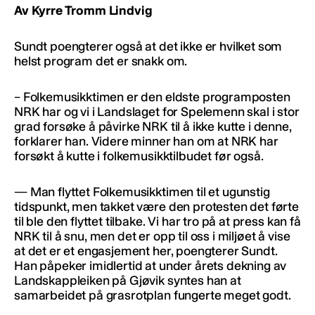
Av Kyrre Tromm Lindvig
Sundt poengterer også at det ikke er hvilket som
helst program det er snakk om.
– Folkemusikktimen er den eldste programposten
NRK har og vi i Landslaget for Spelemenn skal i stor
grad forsøke å påvirke NRK til å ikke kutte i denne,
forklarer han. Videre minner han om at NRK har
forsøkt å kutte i folkemusikktilbudet før også.
— Man flyttet Folkemusikktimen til et ugunstig
tidspunkt, men takket være den protesten det førte
til ble den flyttet tilbake. Vi har tro på at press kan få
NRK til å snu, men det er opp til oss i miljøet å vise
at det er et engasjement her, poengterer Sundt.
Han påpeker imidlertid at under årets dekning av
Landskappleiken på Gjøvik syntes han at
samarbeidet på grasrotplan fungerte meget godt.