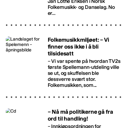
Jan Lothe Eriksen i Norsk
Folkemusikk- og Danselag. No
er...
Folkemusikkmiljøet: – Vi
finner oss ikke i å bli
tilsidesatt
– Vi var spente på hvordan TV2s
første Spellemann-utdeling ville
se ut, og skuffelsen ble
dessverre svært stor.
Folkemusikken, som...
– Nå må politikerne gå fra
ord til handling!
– Innkjøpsordningen for