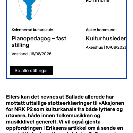
Kvinnherad kulturskule
Asker kommune
Pianopedagog – fast
Kulturhusleder
stilling
Akershus | 10/08/2026
Vestland | 16/08/2026
Se alle stillinger
Ellers kan det nevnes at Ballade allerede har
mottatt uttallige støtteerklæringer til «Aksjonen
for NRK P2 som kulturkanal» fra både lyttere og
utøvere, både innen folkemusikken og
musikklivet generelt. Vi vil også gjenta
oppfordringen i Eriksens artikkel om å sende en