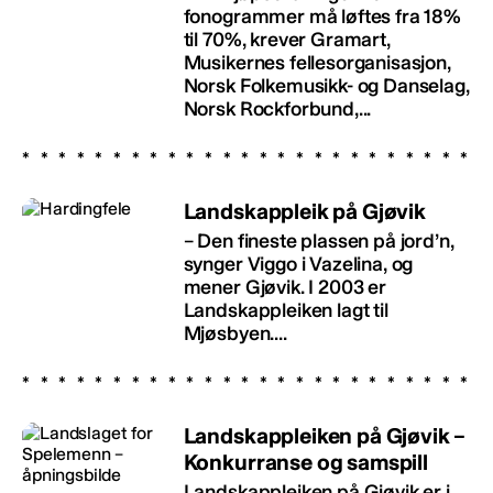
fonogrammer må løftes fra 18%
til 70%, krever Gramart,
Musikernes fellesorganisasjon,
Norsk Folkemusikk- og Danselag,
Norsk Rockforbund,...
Landskappleik på Gjøvik
– Den fineste plassen på jord’n,
synger Viggo i Vazelina, og
mener Gjøvik. I 2003 er
Landskappleiken lagt til
Mjøsbyen....
Landskappleiken på Gjøvik –
Konkurranse og samspill
Landskappleiken på Gjøvik er i