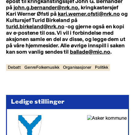
epost til kringkanstingssjef John G. Bernander
på
john.g.bernander@nrk.no
,
kringkastersjef
Kari Werner Øfsti på
kari.werner.ofsti@nrk.no
og
Kultursjef Turid Birkeland på
turid.birkeland@nrk.no
-og gjerne også en kopi
av e-postene til oss. Vi vil i forbindelse med
aksjonen samle en del av disse, og legge dem ut
på våre hjemmesider. Alle øvrige innspill i saken
kan som vanlig sendes til
ballade@mic.no
.
Debatt
GenreFolkemusikk
Organisasjoner
Politikk
Ledige stillinger