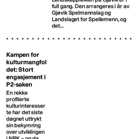
full gang. Den arrangeres i år av
Gjøvik Spelmannslag og
Landslaget for Spellemenn, og
det...
Kampen for
kulturmangfol
det: Stort
engasjement i
P2-saken
En rekke
profilerte
kulturinteresser
te har det siste
døgnet uttrykt
sin bekymring
over utviklingen
i NRK – og da