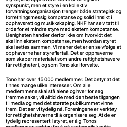
synspunkt, men et styre i en kollektiv
forvaltningsorganisasjon trenger både strategisk og
forretningsmessig kompetanse og solid innsikt i
opphavsrett og musikkskaping. NKF har selv tatt til
orde for et mindre styre med ekstern kompetanse.
Uenigheten handler derfor ikke om hvorvidt det
skal inn ekstern kompetanse, men hvordan styret
skal settes sammen. Vi mener det er en selvfølge at
opphaverne har styreflertall. Det er opphaverne
som skaper materialet som andre rettighetshavere
får rettigheter i, og som Tono skal forvalte.
Tono har over 45 000 medlemmer. Det betyr at det
finnes mange ulike interesser. Om alle
medlemmene skal stå alene og hver for seg
fremme saker, vil alltid de med den beste tilgangen
til media og med det største publikummet vinne
frem. Det ser vi tydelig nå. Foreningene er verktøy
for rettighetshaverne til å organisere seg. At de er
tydelig representert i styret, er å gi Tonos