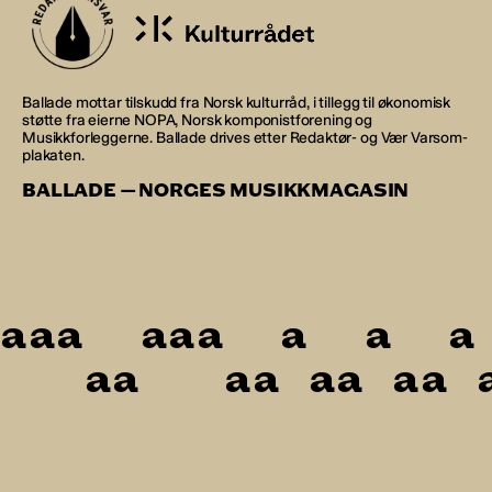
Ballade mottar tilskudd fra Norsk kulturråd, i tillegg til økonomisk
støtte fra eierne NOPA, Norsk komponistforening og
Musikkforleggerne. Ballade drives etter Redaktør- og Vær Varsom-
plakaten.
BALLADE — NORGES MUSIKKMAGASIN
a
a
a
a
a
a
a
a
a
a
a
a
a
a
a
a
a