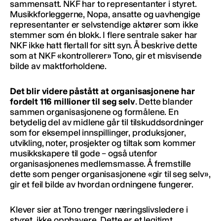
sammensatt. NKF har to representanter i styret.
Musikkforleggerne, Nopa, ansatte og uavhengige
representanter er selvstendige aktører som ikke
stemmer som én blokk. I flere sentrale saker har
NKF ikke hatt flertall for sitt syn. Å beskrive dette
som at NKF «kontrollerer» Tono, gir et misvisende
bilde av maktforholdene.
Det blir videre påstått at organisasjonene har
fordelt 116 millioner til seg selv
. Dette blander
sammen organisasjonene og formålene. En
betydelig del av midlene går til tilskuddsordninger
som for eksempel innspillinger, produksjoner,
utvikling, noter, prosjekter og tiltak som kommer
musikkskapere til gode – også utenfor
organisasjonenes medlemsmasse. Å fremstille
dette som penger organisasjonene «gir til seg selv»,
gir et feil bilde av hvordan ordningene fungerer.
Klever sier at Tono
trenger næringslivsledere i
styret, ikke opphavere. Dette er et legitimt