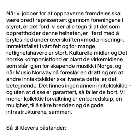
Når vi jobber for at opphaverne fremdeles skal
være bredt representert gjennom foreningene i
styret, er det fordi vi ser alle tegn til at det som
opprettholder denne helheten, er i ferd med å
brytes ned under overskriften «modernisering».
Inntektsfallet i vårt felt og for mange
rettighetshavere er stort. Kulturelle midler og Det
norske komponistfond er blant de virkemidlene
som står igjen for skapende musikk i Norge, og
når
Music Norway nå foreslår
en drøfting om at
andre inntektskilder skal ivareta dette, er det
betegnende. Det finnes ingen annen inntektskilde –
og uten at disse er garantert, så faller de bort. Vi
mener kollektiv forvaltning er en beredskap, en
mulighet, til å sikre bredden og de gode
infrastrukturene, sammen.
Så til Klevers påstander
: