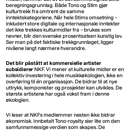
beregningsgrunnlag. Både Tono og Stim gjør
kulturtrekk fra omtrent de samme
inntektskategoriene. Når hele Stims omsetning –
inkludert store digitale og internasjonale inntekter
det ikke trekkes kulturmidler fra – brukes som
nevner, blir den svenske prosentsatsen kunstig lav.
Ser man på det faktiske trekkgrunnlaget, ligger
nivåene langt nærmere hverandre.
Det blir påstått at kommersielle artister
subsidierer
NKF. Vi mener at kulturelle midler er en
kollektiv investering i hele musikkøkologien, ikke en
overføring til én organisasjon. De bidrar til at nye
uttrykk, komponister og prosjekter kan utvikles. De
største artistene har også vokst fram i denne
økologien.
Vi leser at NKFs medlemmer
nesten ikke bidrar
økonomisk. Innbetalt Tono-royalty sier lite om den
samfunnsmessige verdien som skapes. De