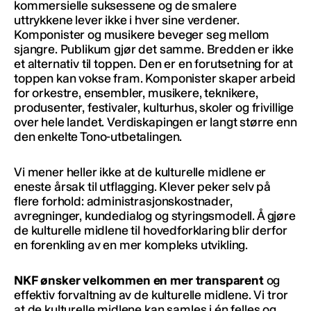
kommersielle suksessene og de smalere
uttrykkene lever ikke i hver sine verdener.
Komponister og musikere beveger seg mellom
sjangre. Publikum gjør det samme. Bredden er ikke
et alternativ til toppen. Den er en forutsetning for at
toppen kan vokse fram. Komponister skaper arbeid
for orkestre, ensembler, musikere, teknikere,
produsenter, festivaler, kulturhus, skoler og frivillige
over hele landet. Verdiskapingen er langt større enn
den enkelte Tono-utbetalingen.
Vi mener heller ikke at de kulturelle midlene er
eneste årsak til utflagging. Klever peker selv på
flere forhold: administrasjonskostnader,
avregninger, kundedialog og styringsmodell. Å gjøre
de kulturelle midlene til hovedforklaring blir derfor
en forenkling av en mer kompleks utvikling.
NKF ønsker velkommen en mer transparent
og
effektiv forvaltning av de kulturelle midlene. Vi tror
at de kulturelle midlene kan samles i én felles og