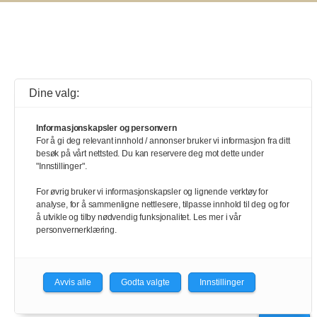
Dine valg:
Informasjonskapsler og personvern
For å gi deg relevant innhold / annonser bruker vi informasjon fra ditt
besøk på vårt nettsted. Du kan reservere deg mot dette under
"Innstillinger".
For øvrig bruker vi informasjonskapsler og lignende verktøy for
analyse, for å sammenligne nettlesere, tilpasse innhold til deg og for
å utvikle og tilby nødvendig funksjonalitet. Les mer i vår
personvernerklæring.
Avvis alle
Godta valgte
Innstillinger