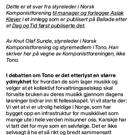
Dette er et svar fra styreleder i Norsk
Komponistforening
til manager og forlegger Aslak
Klever
i et innlegg som er publisert på Ballade etter
at
Dag og Tid først publiserte det
.
Av Knut Olaf Sunde, styreleder i Norsk
Komponistforening og styremedlem i Tono. Han
skriver her på vegne av Komponistforeningen, ikke
Tono.
I debatten om Tono er det etterlyst en større
ydmykhet
for hvordan de som lager musikk og
velger at et kollektivt forvaltningsselskap skal
forvalte bruken av deres musikk gjennom dagens
løsninger bidrar inn til fellesskapet. Vi vil starte der:
Vi vet at vi er utrolig heldige i Norge, som har
bygget opp en infrastruktur for musikklivet som
mange ute i hele verden misunner oss. Kanskje har
vi tatt det for mye som en selvfølge. Det er ikke
selvsagt å ha et så rikt og bredt sammensatt