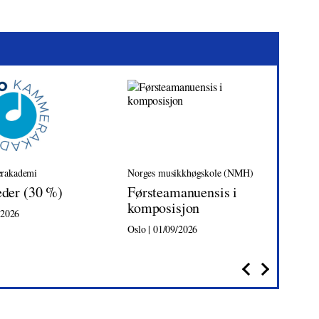
rakademi
Norges musikkhøgskole (NMH)
Tr
eder (30 %)
Førsteamanuensis i
Da
komposisjon
/2026
Tro
Oslo | 01/09/2026