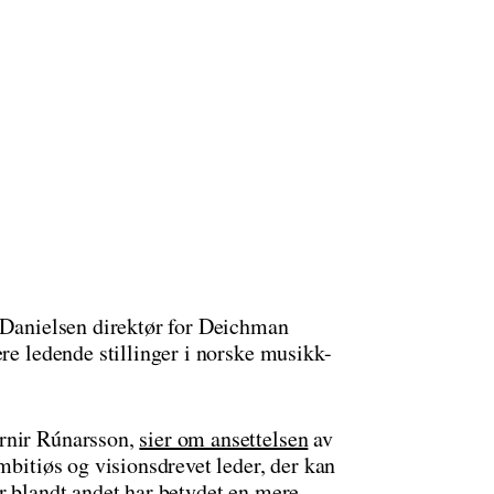
n Danielsen direktør for Deichman
ere ledende stillinger i norske musikk-
Ernir Rúnarsson,
sier om ansettelsen
av
mbitiøs og visionsdrevet leder, der kan
r blandt andet har betydet en mere