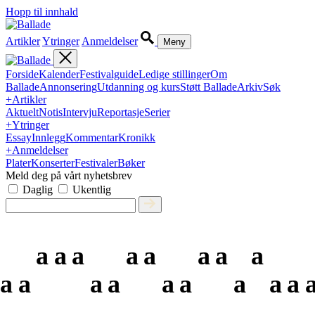
Hopp til innhald
Artikler
Ytringer
Anmeldelser
Meny
Forside
Kalender
Festivalguide
Ledige stillinger
Om
Ballade
Annonsering
Utdanning og kurs
Støtt Ballade
Arkiv
Søk
+
Artikler
Aktuelt
Notis
Intervju
Reportasje
Serier
+
Ytringer
Essay
Innlegg
Kommentar
Kronikk
+
Anmeldelser
Plater
Konserter
Festivaler
Bøker
Meld deg på vårt nyhetsbrev
Daglig
Ukentlig
a
a
a
a
a
a
a
a
a
a
a
a
a
a
a
a
a