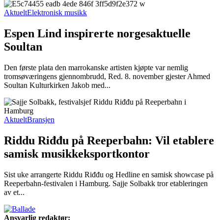
Aktuelt
Elektronisk musikk
Espen Lind inspirerte norgesaktuelle
Soultan
Den første plata den marrokanske artisten kjøpte var nemlig
tromsøværingens gjennombrudd, Red. 8. november gjester Ahmed
Soultan Kulturkirken Jakob med...
Aktuelt
Bransjen
Riddu Riđđu på Reeperbahn: Vil etablere
samisk musikkeksportkontor
Sist uke arrangerte Riddu Riđđu og Hedline en samisk showcase på
Reeperbahn-festivalen i Hamburg. Sajje Solbakk tror etableringen
av et...
Ansvarlig redaktør: