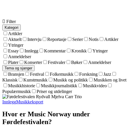
 Filter
Kategori
Artikler
Aktuelt
Intervju
Reportasje
Serier
Notis
Artikler
Ytringer
Essay
Innlegg
Kommentar
Kronikk
Ytringer
Anmeldelser
Plater
Konserter
Festivaler
Bøker
Anmeldelser
Tema og sjanger
Bransjen
Festival
Folkemusikk
Forskning
Jazz
Klassisk
Kunstmusikk
Musikk og politikk
Musikken og livet
Musikkhistorie
Musikkjournalistikk
Musikkvideo
Populærmusikk
Priser og utdelinger
Innlegg
Musikkeksport
Hvor er Music Norway under
Førdefestivalen?