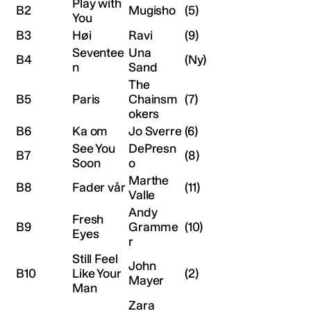
Play with
B2
Mugisho
(5)
You
B3
Høi
Ravi
(9)
Seventee
Una
B4
(Ny)
n
Sand
The
B5
Paris
Chainsm
(7)
okers
B6
Ka om
Jo Sverre
(6)
See You
DePresn
B7
(8)
Soon
o
Marthe
B8
Fader vår
(11)
Valle
Andy
Fresh
B9
Gramme
(10)
Eyes
r
Still Feel
John
B10
Like Your
(2)
Mayer
Man
Zara