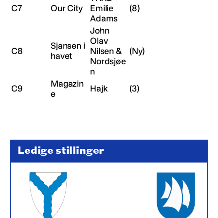
C7
Our City
Emilie
(8)
Adams
John
Olav
Sjansen i
C8
Nilsen &
(Ny)
havet
Nordsjøe
n
Magazin
C9
Hajk
(3)
e
Ledige stillinger