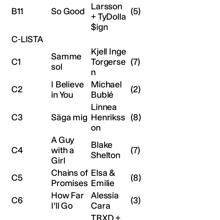
Larsson
B11
So Good
(5)
+ TyDolla
$ign
C-LISTA
Kjell Inge
Samme
C1
Torgerse
(7)
sol
n
I Believe
Michael
C2
(2)
in You
Bublé
Linnea
C3
Säga mig
Henrikss
(8)
on
A Guy
Blake
C4
with a
(7)
Shelton
Girl
Chains of
Elsa &
C5
(8)
Promises
Emilie
How Far
Alessia
C6
(3)
I’ll Go
Cara
TRXD +