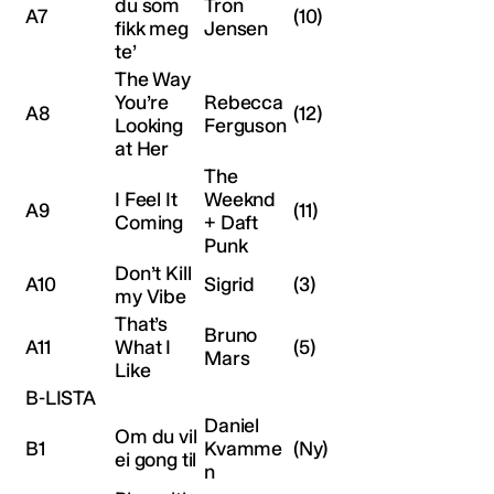
du som
Tron
A7
(10)
fikk meg
Jensen
te’
The Way
You’re
Rebecca
A8
(12)
Looking
Ferguson
at Her
The
I Feel It
Weeknd
A9
(11)
Coming
+ Daft
Punk
Don’t Kill
A10
Sigrid
(3)
my Vibe
That’s
Bruno
A11
What I
(5)
Mars
Like
B-LISTA
Daniel
Om du vil
B1
Kvamme
(Ny)
ei gong til
n