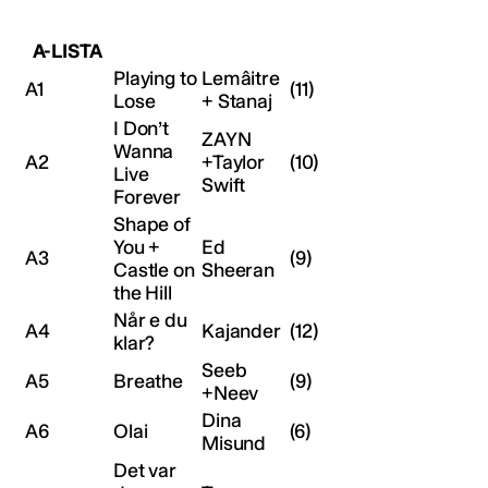
A-LISTA
Playing to
Lemâitre
A1
(11)
Lose
+ Stanaj
I Don’t
ZAYN
Wanna
A2
+Taylor
(10)
Live
Swift
Forever
Shape of
You +
Ed
A3
(9)
Castle on
Sheeran
the Hill
Når e du
A4
Kajander
(12)
klar?
Seeb
A5
Breathe
(9)
+Neev
Dina
A6
Olai
(6)
Misund
Det var