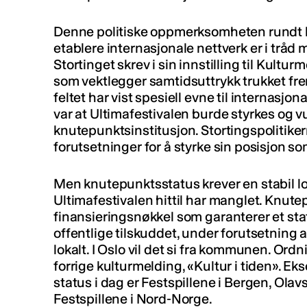
Denne politiske oppmerksomheten rundt ku
etablere internasjonale nettverk er i tråd
Stortinget skrev i sin innstilling til Kultur
som vektlegger samtidsuttrykk trukket fr
feltet har vist spesiell evne til internasjo
var at Ultimafestivalen burde styrkes og 
knutepunktsinstitusjon. Stortingspolitik
forutsetninger for å styrke sin posisjon som
Men knutepunktsstatus krever en stabil lok
Ultimafestivalen hittil har manglet. Knute
finansieringsnøkkel som garanterer et st
offentlige tilskuddet, under forutsetning 
lokalt. I Oslo vil det si fra kommunen. Ordn
forrige kulturmelding, «Kultur i tiden». Ek
status i dag er Festspillene i Bergen, Ol
Festspillene i Nord-Norge.