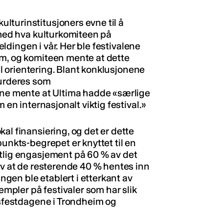
lturinstitusjoners evne til å
 med hva kulturkomiteen på
meldingen i vår. Her ble festivalene
em, og komiteen mente at dette
nal orientering. Blant konklusjonene
vurderes som
erne mente at Ultima hadde «særlige
 en internasjonalt viktig festival.»
al finansiering, og det er dette
punkts-begrepet er knyttet til en
atlig engasjement på 60 % av det
av at de resterende 40 % hentes inn
ingen ble etablert i etterkant av
sempler på festivaler som har slik
avsfestdagene i Trondheim og