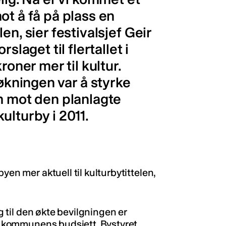
ot å få på plass en
en, sier festivalsjef Geir
slaget til flertallet i
roner mer til kultur.
ningen var å styrke
m mot den planlagte
ulturby i 2011.
yen mer aktuell til kulturbytittelen,
gg til den økte bevilgningen er
på kommunens budsjett. Bystyret