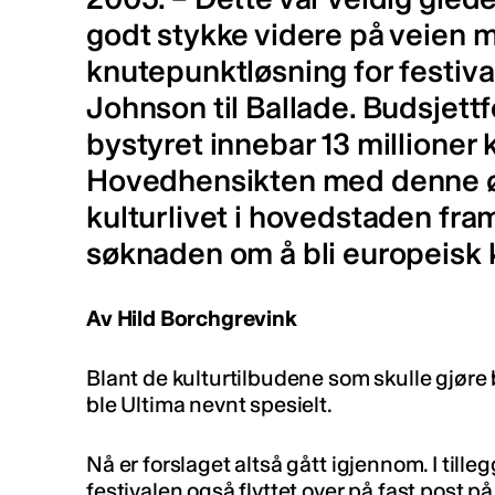
godt stykke videre på veien m
knutepunktløsning for festival
Johnson til Ballade. Budsjettfor
bystyret innebar 13 millioner k
Hovedhensikten med denne øk
kulturlivet i hovedstaden fra
søknaden om å bli europeisk k
Av Hild Borchgrevink
Blant de kulturtilbudene som skulle gjøre b
ble Ultima nevnt spesielt.
Nå er forslaget altså gått igjennom. I tille
festivalen også flyttet over på fast post 