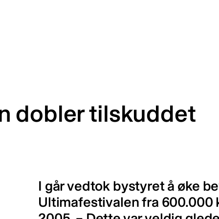
 dobler tilskuddet
I går vedtok bystyret å øke be
Ultimafestivalen fra 600.000 kr 
2005. – Dette var veldig glede