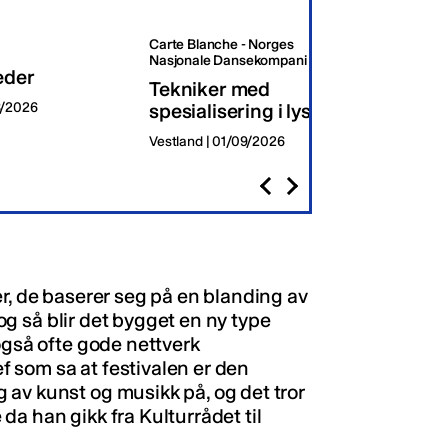
Carte Blanche - Norges
Oslo K
Nasjonale Dansekompani
eder
Dagli
Tekniker med
8/2026
spesialisering i lys
Oslo | 
Vestland | 01/09/2026
r, de baserer seg på en blanding av
 og så blir det bygget en ny type
også ofte gode nettverk
ef som sa at festivalen er den
av kunst og musikk på, og det tror
e da han gikk fra Kulturrådet til