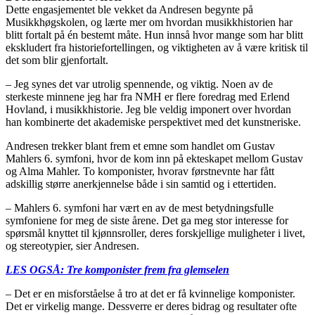
Dette engasjementet ble vekket da Andresen begynte på
Musikkhøgskolen, og lærte mer om hvordan musikkhistorien har
blitt fortalt på én bestemt måte. Hun innså hvor mange som har blitt
ekskludert fra historiefortellingen, og viktigheten av å være kritisk til
det som blir gjenfortalt.
– Jeg synes det var utrolig spennende, og viktig. Noen av de
sterkeste minnene jeg har fra NMH er flere foredrag med Erlend
Hovland, i musikkhistorie. Jeg ble veldig imponert over hvordan
han kombinerte det akademiske perspektivet med det kunstneriske.
Andresen trekker blant frem et emne som handlet om Gustav
Mahlers 6. symfoni, hvor de kom inn på ekteskapet mellom Gustav
og Alma Mahler. To komponister, hvorav førstnevnte har fått
adskillig større anerkjennelse både i sin samtid og i ettertiden.
– Mahlers 6. symfoni har vært en av de mest betydningsfulle
symfoniene for meg de siste årene. Det ga meg stor interesse for
spørsmål knyttet til kjønnsroller, deres forskjellige muligheter i livet,
og stereotypier, sier Andresen.
LES OGSÅ: Tre komponister frem fra glemselen
– Det er en misforståelse å tro at det er få kvinnelige komponister.
Det er virkelig mange. Dessverre er deres bidrag og resultater ofte