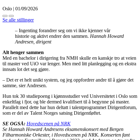
Oslo | 01/09/2026
Se alle stillinger
– Ingenting forandrer seg om vi ikke kjenner vår
historie og aktivt endrer den sammen.
Hannah Howard
Andresen, dirigent
Alt henger sammen
Med en bachelor i dirigering fra NMH skulle en kanskje tro at veien
til master ved UiO var lenger. Men med litt planlegging og en ekstra
innsats lot det seg gjøre.
– Det er et helt unikt system, og jeg oppfordrer andre til å gjøre det
samme, sier Andresen.
Hun tok 30 studiepoeng i kjønnsstudier ved Universitetet i Oslo som
enkeltfag i fjor, og ble dermed kvalifisert til å begynne på master.
Parallelt med dette har hun deltatt i talentprogrammet Dirigentforum,
som er del av Talent Norges satsing Dirigentløftet.
SE OGSÅ:
Hovedscenen på NRK
Se Hannah Howard Andresens eksamenskonsert med Bergen
Filharmoniske Orkester, i Hovedscenen på NRK. Konserten fant