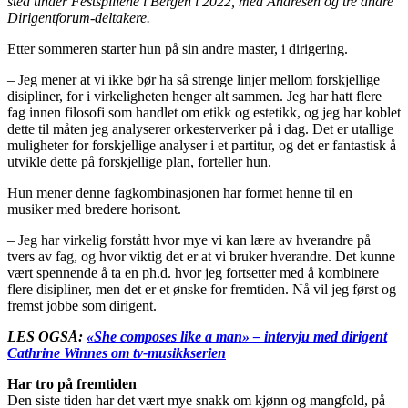
sted under Festspillene i Bergen i 2022, med Andresen og tre andre
Dirigentforum-deltakere.
Etter sommeren starter hun på sin andre master, i dirigering.
– Jeg mener at vi ikke bør ha så strenge linjer mellom forskjellige
disipliner, for i virkeligheten henger alt sammen. Jeg har hatt flere
fag innen filosofi som handlet om etikk og estetikk, og jeg har koblet
dette til måten jeg analyserer orkesterverker på i dag. Det er utallige
muligheter for forskjellige analyser i et partitur, og det er fantastisk å
utvikle dette på forskjellige plan, forteller hun.
Hun mener denne fagkombinasjonen har formet henne til en
musiker med bredere horisont.
– Jeg har virkelig forstått hvor mye vi kan lære av hverandre på
tvers av fag, og hvor viktig det er at vi bruker hverandre. Det kunne
vært spennende å ta en ph.d. hvor jeg fortsetter med å kombinere
flere disipliner, men det er et ønske for fremtiden. Nå vil jeg først og
fremst jobbe som dirigent.
LES OGSÅ:
«She composes like a man» – intervju med dirigent
Cathrine Winnes om tv-musikkserien
Har tro på fremtiden
Den siste tiden har det vært mye snakk om kjønn og mangfold, på