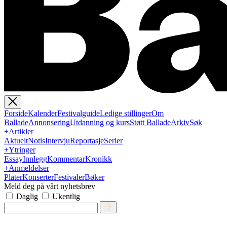
Forside
Kalender
Festivalguide
Ledige stillinger
Om
Ballade
Annonsering
Utdanning og kurs
Støtt Ballade
Arkiv
Søk
+
Artikler
Aktuelt
Notis
Intervju
Reportasje
Serier
+
Ytringer
Essay
Innlegg
Kommentar
Kronikk
+
Anmeldelser
Plater
Konserter
Festivaler
Bøker
Meld deg på vårt nyhetsbrev
Daglig
Ukentlig