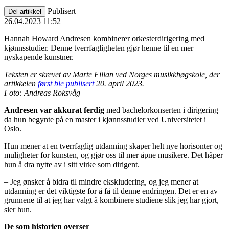
Publisert
Del artikkel
26.04.2023 11:52
Hannah Howard Andresen kombinerer orkesterdirigering med
kjønnsstudier. Denne tverrfagligheten gjør henne til en mer
nyskapende kunstner.
Teksten er skrevet av Marte Fillan ved Norges musikkhøgskole, der
artikkelen
først ble publisert
20. april 2023.
Foto: Andreas Roksvåg
Andresen var akkurat ferdig
med bachelorkonserten i dirigering
da hun begynte på en master i kjønnsstudier ved Universitetet i
Oslo.
Hun mener at en tverrfaglig utdanning skaper helt nye horisonter og
muligheter for kunsten, og gjør oss til mer åpne musikere. Det håper
hun å dra nytte av i sitt virke som dirigent.
– Jeg ønsker å bidra til mindre ekskludering, og jeg mener at
utdanning er det viktigste for å få til denne endringen. Det er en av
grunnene til at jeg har valgt å kombinere studiene slik jeg har gjort,
sier hun.
De som historien overser