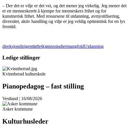
– Der det er vilje er det vei, og det mener jeg virkelig. Jeg mener det
er en menneskerett å kjempe for menneskers frihet og for
kunstnerisk frihet. Med ressursene til utdanning, avmystifisering,
diversitet, aktiv handling og vilje er jeg veldig optimistisk for en lys
fremtid.
direksjon
dirigentløftet
kjønnsstudier
mangfold
Utdanning
Ledige stillinger
Kvinnherad kulturskule
Pianopedagog – fast stilling
Vestland | 16/08/2026
Asker kommune
Kulturhusleder