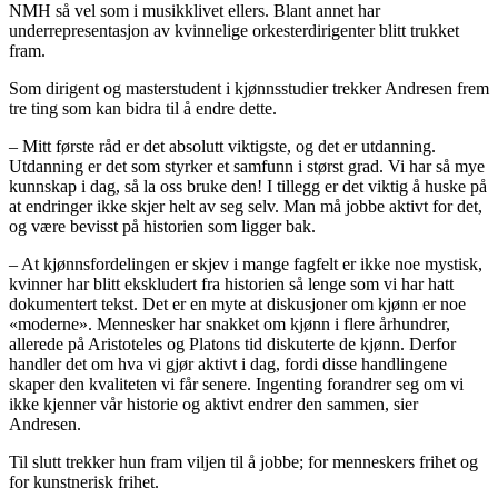
NMH så vel som i musikklivet ellers. Blant annet har
underrepresentasjon av kvinnelige orkesterdirigenter blitt trukket
fram.
Som dirigent og masterstudent i kjønnsstudier trekker Andresen frem
tre ting som kan bidra til å endre dette.
– Mitt første råd er det absolutt viktigste, og det er utdanning.
Utdanning er det som styrker et samfunn i størst grad. Vi har så mye
kunnskap i dag, så la oss bruke den! I tillegg er det viktig å huske på
at endringer ikke skjer helt av seg selv. Man må jobbe aktivt for det,
og være bevisst på historien som ligger bak.
– At kjønnsfordelingen er skjev i mange fagfelt er ikke noe mystisk,
kvinner har blitt ekskludert fra historien så lenge som vi har hatt
dokumentert tekst. Det er en myte at diskusjoner om kjønn er noe
«moderne». Mennesker har snakket om kjønn i flere århundrer,
allerede på Aristoteles og Platons tid diskuterte de kjønn. Derfor
handler det om hva vi gjør aktivt i dag, fordi disse handlingene
skaper den kvaliteten vi får senere. Ingenting forandrer seg om vi
ikke kjenner vår historie og aktivt endrer den sammen, sier
Andresen.
Til slutt trekker hun fram viljen til å jobbe; for menneskers frihet og
for kunstnerisk frihet.