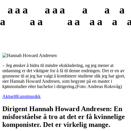
a
a
a
a
a
a
a
a
a
a
a
a
a
a
a
a
a
– Jeg ønsker å bidra til mindre ekskludering, og jeg mener at
utdanning er det viktigste for å få til denne endringen. Det er en av
grunnene til at jeg har valgt å kombinere studiene slik jeg har gjort,
sier Hannah Howard Andresen, som begynte på en master i
kjønnsstudier etter bachelor i dirigering.
(Foto: Andreas Roksvåg)
Aktuelt
Kunstmusikk
Dirigent Hannah Howard Andresen: En
misforståelse å tro at det er få kvinnelige
komponister. Det er virkelig mange.