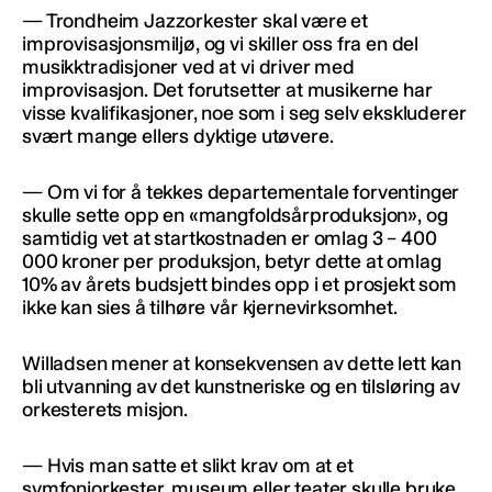
— Trondheim Jazzorkester skal være et
improvisasjonsmiljø, og vi skiller oss fra en del
musikktradisjoner ved at vi driver med
improvisasjon. Det forutsetter at musikerne har
visse kvalifikasjoner, noe som i seg selv ekskluderer
svært mange ellers dyktige utøvere.
— Om vi for å tekkes departementale forventinger
skulle sette opp en «mangfoldsårproduksjon», og
samtidig vet at startkostnaden er omlag 3 – 400
000 kroner per produksjon, betyr dette at omlag
10% av årets budsjett bindes opp i et prosjekt som
ikke kan sies å tilhøre vår kjernevirksomhet.
Willadsen mener at konsekvensen av dette lett kan
bli utvanning av det kunstneriske og en tilsløring av
orkesterets misjon.
— Hvis man satte et slikt krav om at et
symfoniorkester, museum eller teater skulle bruke