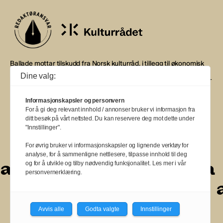
Ballade mottar tilskudd fra Norsk kulturråd, i tillegg til økonomisk
støtte fra eierne NOPA, Norsk komponistforening og
Dine valg:
Musikkforleggerne. Ballade drives etter Redaktør- og Vær Varsom-
plakaten.
Informasjonskapsler og personvern
BALLADE — NORGES MUSIKKMAGASIN
For å gi deg relevant innhold / annonser bruker vi informasjon fra
ditt besøk på vårt nettsted. Du kan reservere deg mot dette under
"Innstillinger".
For øvrig bruker vi informasjonskapsler og lignende verktøy for
analyse, for å sammenligne nettlesere, tilpasse innhold til deg
a
a
a
a
a
a
a
a
og for å utvikle og tilby nødvendig funksjonalitet. Les mer i vår
personvernerklæring.
a
a
a
a
a
a
a
a
a
Avvis alle
Godta valgte
Innstillinger