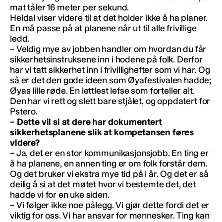
mat tåler 16 meter per sekund.
Heldal viser videre til at det holder ikke å ha planer.
En må passe på at planene når ut til alle frivillige
ledd.
– Veldig mye av jobben handler om hvordan du får
sikkerhetsinstruksene inn i hodene på folk. Derfor
har vi tatt sikkerhet inn i frivillighefter som vi har. Og
så er det den gode ideen som Øyafestivalen hadde;
Øyas lille røde. En lettlest lefse som forteller alt.
Den har vi rett og slett bare stjålet, og oppdatert for
Pstero.
– Dette vil si at dere har dokumentert
sikkerhetsplanene slik at kompetansen føres
videre?
– Ja, det er en stor kommunikasjonsjobb. En ting er
å ha planene, en annen ting er om folk forstår dem.
Og det bruker vi ekstra mye tid på i år. Og det er så
deilig å si at det møtet hvor vi bestemte det, det
hadde vi for en uke siden.
– Vi følger ikke noe pålegg. Vi gjør dette fordi det er
viktig for oss. Vi har ansvar for mennesker. Ting kan