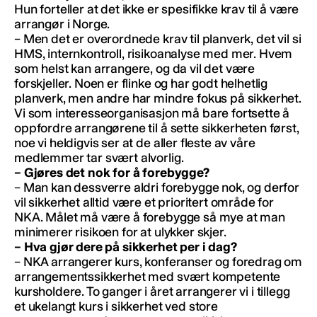
Hun forteller at det ikke er spesifikke krav til å være
arrangør i Norge.
– Men det er overordnede krav til planverk, det vil si
HMS, internkontroll, risikoanalyse med mer. Hvem
som helst kan arrangere, og da vil det være
forskjeller. Noen er flinke og har godt helhetlig
planverk, men andre har mindre fokus på sikkerhet.
Vi som interesseorganisasjon må bare fortsette å
oppfordre arrangørene til å sette sikkerheten først,
noe vi heldigvis ser at de aller fleste av våre
medlemmer tar svært alvorlig.
– Gjøres det nok for å forebygge?
– Man kan dessverre aldri forebygge nok, og derfor
vil sikkerhet alltid være et prioritert område for
NKA. Målet må være å forebygge så mye at man
minimerer risikoen for at ulykker skjer.
– Hva gjør dere på sikkerhet per i dag?
– NKA arrangerer kurs, konferanser og foredrag om
arrangementssikkerhet med svært kompetente
kursholdere. To ganger i året arrangerer vi i tillegg
et ukelangt kurs i sikkerhet ved store