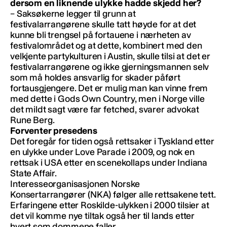
dersom en liknende ulykke hadde skjedd her?
– Saksøkerne legger til grunn at
festivalarrangørene skulle tatt høyde for at det
kunne bli trengsel på fortauene i nærheten av
festivalområdet og at dette, kombinert med den
velkjente partykulturen i Austin, skulle tilsi at det er
festivalarrangørene og ikke gjerningsmannen selv
som må holdes ansvarlig for skader påført
fortausgjengere. Det er mulig man kan vinne frem
med dette i Gods Own Country, men i Norge ville
det mildt sagt være far fetched, svarer advokat
Rune Berg.
Forventer presedens
Det foregår for tiden også rettsaker i Tyskland etter
en ulykke under Love Parade i 2009, og nok en
rettsak i USA etter en scenekollaps under Indiana
State Affair.
Interesseorganisasjonen Norske
Konsertarrangører (NKA) følger alle rettsakene tett.
Erfaringene etter Roskilde-ulykken i 2000 tilsier at
det vil komme nye tiltak også her til lands etter
hvert som dommene faller.