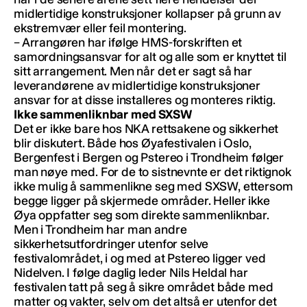
midlertidige konstruksjoner kollapser på grunn av
ekstremvær eller feil montering.
– Arrangøren har ifølge HMS-forskriften et
samordningsansvar for alt og alle som er knyttet til
sitt arrangement. Men når det er sagt så har
leverandørene av midlertidige konstruksjoner
ansvar for at disse installeres og monteres riktig.
Ikke sammenliknbar med SXSW
Det er ikke bare hos NKA rettsakene og sikkerhet
blir diskutert. Både hos Øyafestivalen i Oslo,
Bergenfest i Bergen og Pstereo i Trondheim følger
man nøye med. For de to sistnevnte er det riktignok
ikke mulig å sammenlikne seg med SXSW, ettersom
begge ligger på skjermede områder. Heller ikke
Øya oppfatter seg som direkte sammenliknbar.
Men i Trondheim har man andre
sikkerhetsutfordringer utenfor selve
festivalområdet, i og med at Pstereo ligger ved
Nidelven. I følge daglig leder Nils Heldal har
festivalen tatt på seg å sikre området både med
matter og vakter, selv om det altså er utenfor det