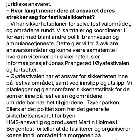
juridiske ansvaret.
– Hvor langt mener dere at ansvaret deres
strekker seg for festivalsikkerhet?
– Vi har sikkerhetsplaner for selve festivalområdet,
og områdene rundt. Vi samtaler og koordinerer i
forkant med blant andre politi, brannvesen og
ambulansetjeneste. Dette gjør vi for å avklare
ansvarsområder og kunne være samstemte i
hvordan vi tenker om sikkerheten, sier
informasjonssjef Jonas Prangerød i Øyafestivalen
og fortsetter:
– Øyafestivalen har et ansvar for sikkerheten inne
på festivalområdet, samt ved innslipp og utslipp. Vi
planlegger og gjennomfører sikkerhetstiltak for de
som er inne på festivalen og områdene i
umiddelbar nærhet til gjerdene i Tøyenparken.
Ellers er det politiet som har det generelle
sikkerhetsansvaret for byen
HMS-ansvarlig og produsent Martin Holmes i
Bergenfest forteller at de fasiliterer og organiserer
køene inn til området fra morgenen på