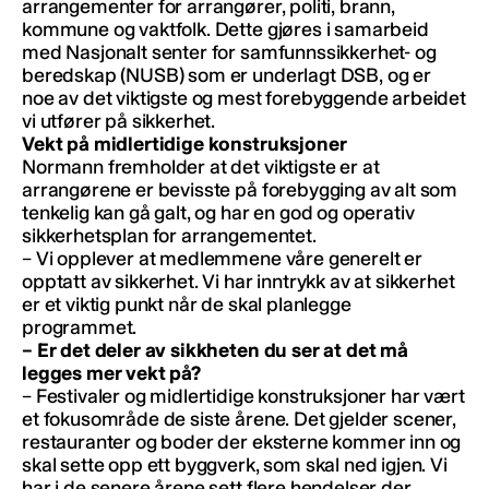
arrangementer for arrangører, politi, brann,
kommune og vaktfolk. Dette gjøres i samarbeid
med Nasjonalt senter for samfunnssikkerhet- og
beredskap (NUSB) som er underlagt DSB, og er
noe av det viktigste og mest forebyggende arbeidet
vi utfører på sikkerhet.
Vekt på midlertidige konstruksjoner
Normann fremholder at det viktigste er at
arrangørene er bevisste på forebygging av alt som
tenkelig kan gå galt, og har en god og operativ
sikkerhetsplan for arrangementet.
– Vi opplever at medlemmene våre generelt er
opptatt av sikkerhet. Vi har inntrykk av at sikkerhet
er et viktig punkt når de skal planlegge
programmet.
– Er det deler av sikkheten du ser at det må
legges mer vekt på?
– Festivaler og midlertidige konstruksjoner har vært
et fokusområde de siste årene. Det gjelder scener,
restauranter og boder der eksterne kommer inn og
skal sette opp ett byggverk, som skal ned igjen. Vi
har i de senere årene sett flere hendelser der