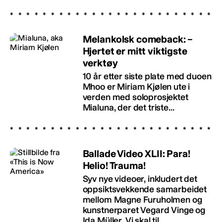
Melankolsk comeback: –
Hjertet er mitt viktigste
verktøy
10 år etter siste plate med duoen
Mhoo er Miriam Kjølen ute i
verden med soloprosjektet
Mialuna, der det triste...
Ballade Video XLII: Para!
Helio! Trauma!
Syv nye videoer, inkludert det
oppsiktsvekkende samarbeidet
mellom Magne Furuholmen og
kunstnerparet Vegard Vinge og
Ida Müller. Vi skal til...