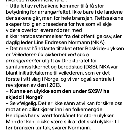
– Utfallet av rettsakene kommer til å få stor
betydning for arrangørfeltet. Ikke bare i de landene
der sakene går, men for hele bransjen. Rettssakene
skaper trolig en presedens for hva som vil skje
videre overfor leverandører, med
sikkerhetsbestemmelser fra det offentlige osv, sier
daglig leder Line Endresen Normann (NKA).
– Det mest håndfaste tiltaket etter Roskilde-ulykken
er
Veilederen for sikkerhet ved store
arrangementer
utgitt av Direktoratet for
samfunnssikkerhet og beredskap (DSB). NKA var
blant initiativtakerne til veilederen, som er det
første i sitt slag i Norge, og vi var også sentrale i
revisjonen av den i 2013.
– Kunne en ulykke som den under SXSW ha
skjedd i Norge?
– Selvfølgelig. Det er ikke sånn at vi kan forsikre oss
mot at en bilist kjører inn i en folkemengde.
Heldigvis har vi vært forskånet for store ulykker.
Men det kan jo ikke være slik at det skal ulykker til
før bransjen tar tak, svarer Normann.