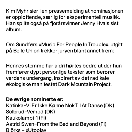
Kim Myhr sier i en pressemelding at nominasjonen
er oppløftende, særlig for eksperimentell musikk.
Han spilte også på fjorårsvinner Jenny Hvals sist
album.
Om Sundførs «Music For People In Trouble», utgitt
på Belle Union trekker juryen blant annet frem:
Hennes stemme har aldri hørtes bedre ut der hun
fremfører dypt personlige tekster som berører
verdens undergang, inspirert av det radikale
økologiske manifestet Dark Mountain Project.
De øvrige nominerte er:
Katinka–Vi Er Ikke Kønne Nok Til At Danse (DK)
Solbrud–Vemod (DK)
Kaukolampi–1 (FI)
Astrid Swan–From the Bed and Beyond (FI)
Björks – «Utopia»