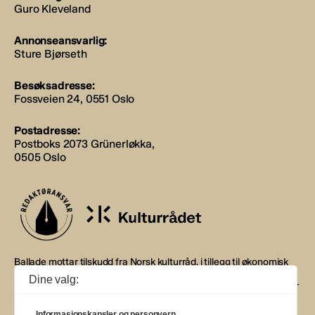
Guro Kleveland
Annonseansvarlig:
Sture Bjørseth
Besøksadresse:
Fossveien 24, 0551 Oslo
Postadresse:
Postboks 2073 Grünerløkka,
0505 Oslo
Ballade mottar tilskudd fra Norsk kulturråd, i tillegg til økonomisk
støtte fra eierne NOPA, Norsk komponistforening og
Dine valg:
Musikkforleggerne. Ballade drives etter Redaktør- og Vær Varsom-
plakaten.
Informasjonskapsler og personvern